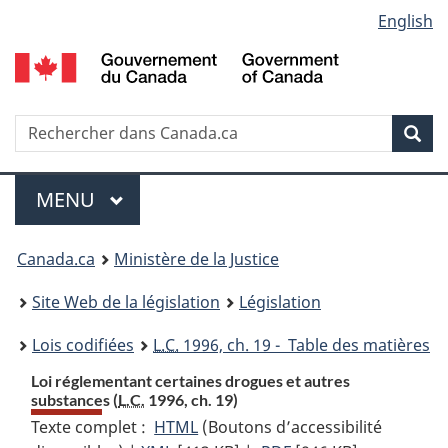
Language
English
Passer
Passer
Passer
au
à
à
selection
contenu
«
la
principal
À
version
propos
HTML
Recherche
R
Rec
de
simplifiée
d
ce
C
Menu
site
MENU
PRINCIPAL
You
Canada.ca
Ministère de la Justice
are
Site Web de la législation
Législation
here:
Lois codifiées
L.C.
1996, ch. 19 - Table des matières
Loi réglementant certaines drogues et autres
substances (
L.C.
1996, ch. 19)
Texte complet :
HTML
Texte
(Boutons d’accessibilité