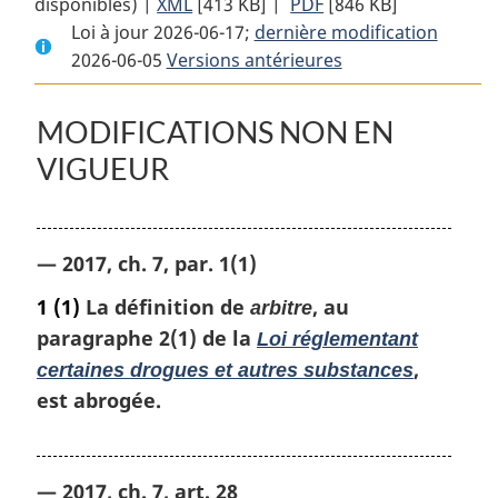
disponibles) |
XML
Texte
[413 KB]
complet
|
PDF
Texte
[846 KB]
Loi à jour 2026-06-17;
complet
:
dernière modification
complet
2026-06-05
Versions antérieures
:
Loi
:
Loi
réglementant
Loi
réglementant
certaines
réglementant
MODIFICATIONS NON EN
certaines
drogues
certaines
VIGUEUR
drogues
et
drogues
et
autres
et
autres
substances
autres
substances
substances
— 2017, ch. 7, par. 1(1)
1
(1)
La définition de
, au
arbitre
paragraphe 2(1) de la
Loi réglementant
,
certaines drogues et autres substances
est abrogée.
— 2017, ch. 7, art. 28