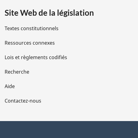
a
Site Web de la législation
i
l
Textes constitutionnels
s
Ressources connexes
d
Lois et règlements codifiés
e
Recherche
l
Aide
a
Contactez-nous
p
a
g