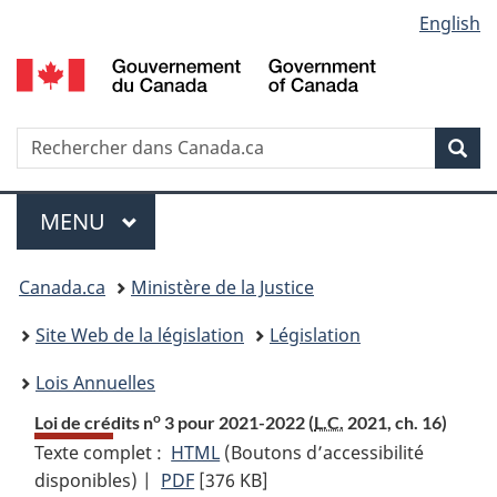
Language
English
Passer
Passer
Passer
au
à
à
selection
contenu
«
la
principal
À
version
propos
HTML
Recherche
R
Rec
de
simplifiée
d
ce
C
Menu
site
MENU
PRINCIPAL
Vous
Canada.ca
Ministère de la Justice
etes
Site Web de la législation
Législation
ici
Lois Annuelles
:
o
Loi de crédits n
3 pour 2021-2022 (
L.C.
2021, ch. 16)
Texte complet :
HTML
Texte
(Boutons d’accessibilité
disponibles) |
PDF
Texte
[376 KB]
complet