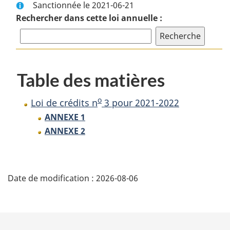
Sanctionnée le 2021-06-21
complet
:
Rechercher dans cette loi annuelle :
:
Loi
Loi
de
de
crédits
o
crédits
n
o
n
3
Table des matières
3
pour
pour
2021-
o
Loi de crédits n
3 pour 2021-2022
2021-
2022
ANNEXE 1
2022
ANNEXE 2
D
Date de modification :
2026-08-06
é
t