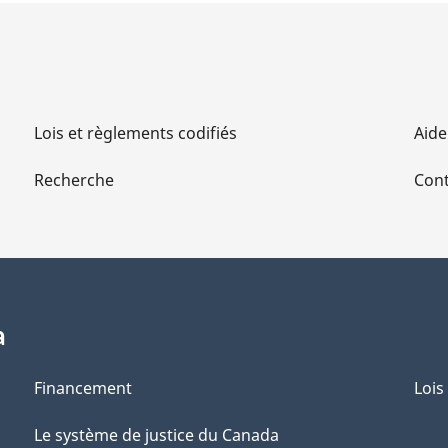
la
Loi
de
l’impôt
sur
Lois et règlements codifiés
Aide
le
Recherche
Cont
revenu
a
Financement
Lois
Le système de justice du Canada