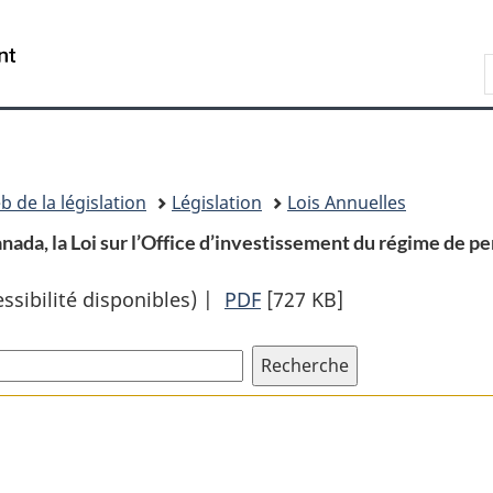
Passer
Passer
Passer
au
à
à
Recherche
contenu
«
la
principal
À
version
propos
HTML
de
simplifiée
ce
b de la législation
Législation
Lois Annuelles
site
ada, la Loi sur l’Office d’investissement du régime de pen
sibilité disponibles) |
PDF
Texte
[727 KB]
complet
:
Loi
modifiant
le
Régime