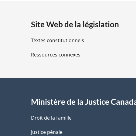
t
la
a
Loi
Site Web de la législation
de
i
l’impôt
sur
Textes constitutionnels
l
le
Ressources connexes
s
revenu
d
e
l
Ministère de la Justice Canad
a
Droit de la famille
p
Justice pénale