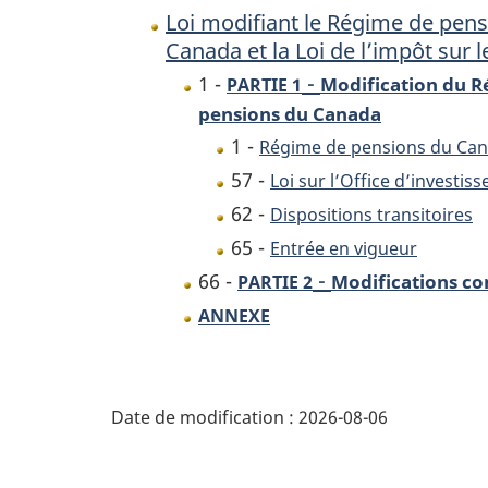
Loi modifiant le Régime de pens
de
Canada et la Loi de l’impôt sur 
pensions
-
du
1 -
Modification du R
PARTIE 1
pensions du Canada
Canada,
la
1 -
Régime de pensions du Ca
Loi
57 -
Loi sur l’Office d’invest
sur
62 -
Dispositions transitoires
l’Office
65 -
Entrée en vigueur
d’investissemen
-
66 -
Modifications con
PARTIE 2
du
ANNEXE
régime
de
D
pensions
Date de modification :
2026-08-06
du
é
Canada
et