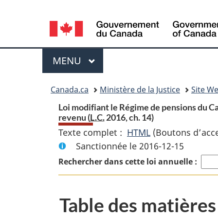
Language
selection
Menu
MENU
PRINCIPAL
Vous
Canada.ca
Ministère de la Justice
Site We
etes
Loi modifiant le Régime de pensions du Can
revenu (
L.C.
2016, ch. 14)
ici
Texte complet :
HTML
Texte
(Boutons d’acces
Sanctionnée le 2016-12-15
complet
:
:
Rechercher dans cette loi annuelle :
Loi
modifiant
Table des matières
le
Régime