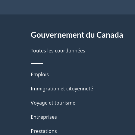
a
g
Gouvernement du Canada
e
Toutes les coordonnées
Thèmes
Emplois
et
Immigration et citoyenneté
sujets
Voyage et tourisme
Entreprises
Prestations