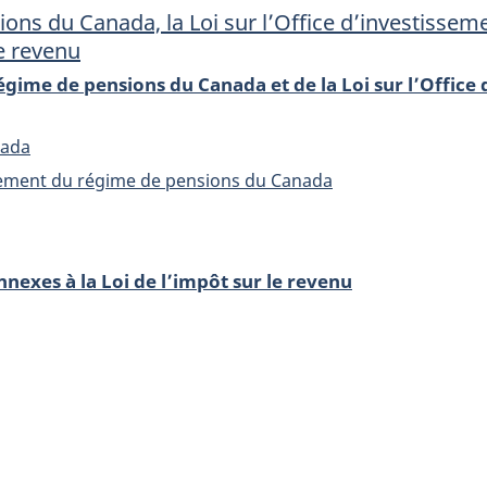
ions du Canada, la Loi sur l’Office d’investisse
de
le revenu
pensions
du
égime de pensions du Canada et de la Loi sur l’Office
Canada,
la
nada
Loi
issement du régime de pensions du Canada
sur
l’Office
t
d’investissement
nexes à la Loi de l’impôt sur le revenu
du
régime
de
pensions
du
Canada
et