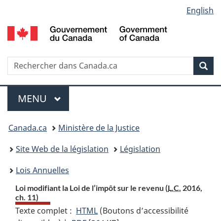
Language
English
Passer
Passer
Passer
au
à
à
selection
contenu
«
la
principal
À
version
propos
HTML
Recherche
R
Rec
de
simplifiée
d
ce
C
Menu
site
MENU
PRINCIPAL
Vous
Canada.ca
Ministère de la Justice
etes
Site Web de la législation
Législation
ici
Lois Annuelles
:
Loi modifiant la Loi de l’impôt sur le revenu (
L.C.
2016,
ch. 11)
Texte complet :
HTML
Texte
(Boutons d’accessibilité