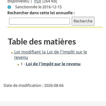
disponibles) |
PDF
Texte
[264 KB]
complet
Sanctionnée le 2016-12-15
complet
:
Rechercher dans cette loi annuelle :
:
Loi
Loi
modifiant
modifiant
la
la
Loi
Loi
de
Table des matières
de
l’impôt
l’impôt
sur
Loi modifiant la Loi de l’impôt sur le
sur
le
revenu
le
revenu
Loi de l’impôt sur le revenu
1 -
revenu
D
Date de modification :
2026-08-06
é
t