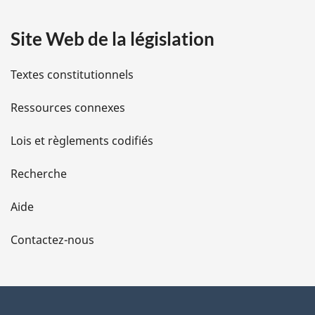
a
Site Web de la législation
i
l
Textes constitutionnels
s
Ressources connexes
d
Lois et règlements codifiés
e
Recherche
l
Aide
a
Contactez-nous
p
a