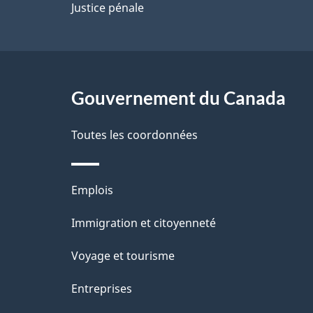
p
Justice pénale
a
g
Gouvernement du Canada
e
Toutes les coordonnées
Thèmes
Emplois
et
Immigration et citoyenneté
sujets
Voyage et tourisme
Entreprises