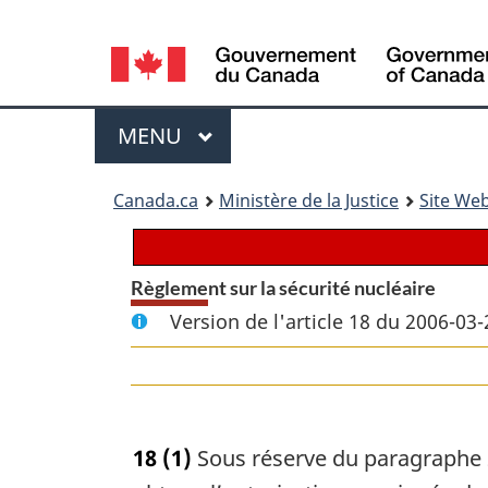
Language
selection
Menu
MENU
PRINCIPAL
You
Canada.ca
Ministère de la Justice
Site Web
are
here:
Règlement sur la sécurité nucléaire
Version de l'article 18 du 2006-03-
18
(1)
Sous réserve du paragraphe 20