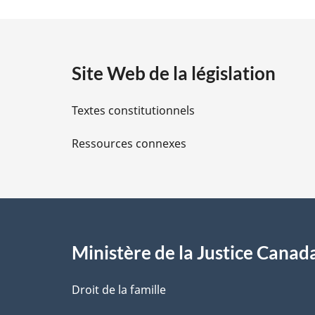
t
a
Site Web de la législation
i
Textes constitutionnels
l
Ressources connexes
s
d
e
l
Ministère de la Justice Canad
a
Droit de la famille