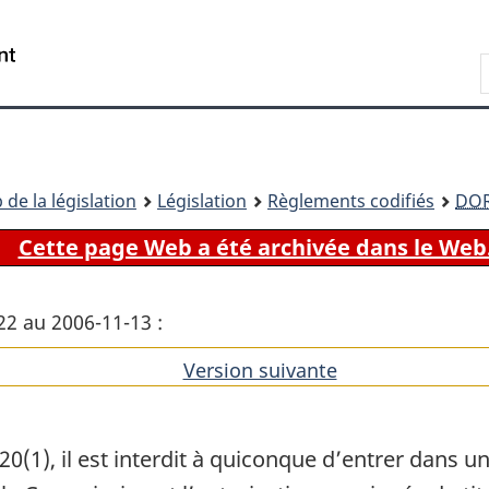
Passer
Passer
Passer
au
à
à
Recherche
contenu
«
la
principal
À
version
propos
HTML
de
simplifiée
ce
 de la législation
Législation
Règlements codifiés
DO
site
Cette page Web a été archivée dans le Web
22 au 2006-11-13 :
Version suivante
de
l'article
(1), il est interdit à quiconque d’entrer dans un