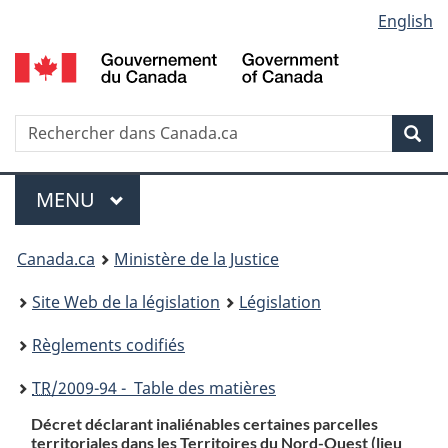
Language
English
Passer
Passer
Passer
au
à
à
selection
contenu
«
la
principal
À
version
propos
HTML
Recherche
R
Rec
de
simplifiée
d
ce
C
Menu
site
MENU
PRINCIPAL
You
Canada.ca
Ministère de la Justice
are
Site Web de la législation
Législation
here:
Règlements codifiés
TR
/2009-94 - Table des matières
Décret déclarant inaliénables certaines parcelles
territoriales dans les Territoires du Nord-Ouest (lieu