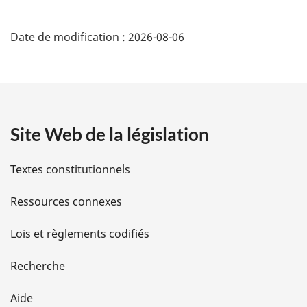
D
Date de modification :
2026-08-06
é
t
a
Site Web de la législation
i
l
Textes constitutionnels
s
Ressources connexes
d
Lois et règlements codifiés
e
Recherche
l
Aide