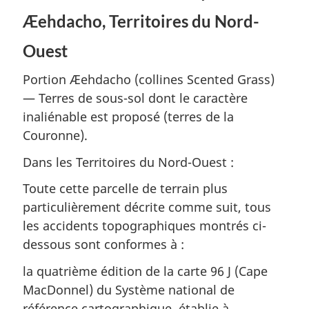
(lieu
historique
(lieu
Æehdacho, Territoires du Nord-
historique
national
historique
national
Saoyú–
national
Ouest
Saoyú–
Æehdacho
Saoyú–
Æehdacho
(mont
Æehdacho
Portion Æehdacho (collines Scented Grass)
(mont
Grizzly
(mont
— Terres de sous-sol dont le caractère
Grizzly
Bear
Grizzly
inaliénable est proposé (terres de la
Bear
et
Bear
Couronne).
et
collines
et
Dans les Territoires du Nord-Ouest :
collines
Scented
collines
Scented
Grass))
Scented
Toute cette parcelle de terrain plus
Grass))
Grass))
particulièrement décrite comme suit, tous
les accidents topographiques montrés ci-
dessous sont conformes à :
la quatrième édition de la carte 96 J (Cape
MacDonnel) du Système national de
référence cartographique, établie à