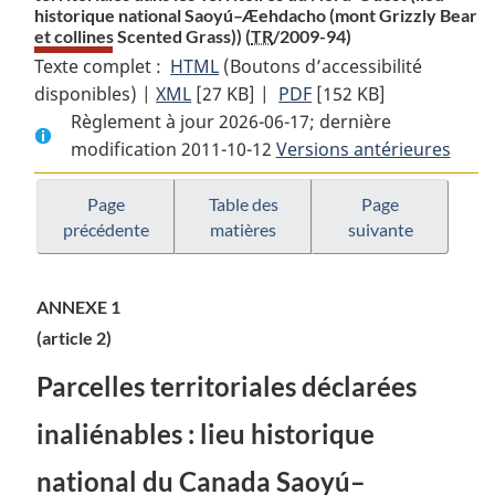
historique national Saoyú–Æehdacho (mont Grizzly Bear
et collines Scented Grass)) (
TR
/2009-94)
Texte complet :
HTML
Texte
(Boutons d’accessibilité
disponibles) |
XML
Texte
[27 KB]
complet
|
PDF
Texte
[152 KB]
Règlement à jour 2026-06-17; dernière
complet
:
complet
modification 2011-10-12
:
Décret
Versions antérieures
:
Décret
déclarant
Décret
déclarant
inaliénables
déclarant
Page
Table des
Page
précédente
matières
suivante
inaliénables
certaines
inaliénables
certaines
parcelles
certaines
parcelles
territoriales
parcelles
ANNEXE 1
territoriales
dans
territoriales
(article 2)
dans
les
dans
les
Territoires
les
Parcelles territoriales déclarées
Territoires
du
Territoires
du
Nord-
du
inaliénables : lieu historique
Nord-
Ouest
Nord-
national du Canada Saoyú–
Ouest
(lieu
Ouest