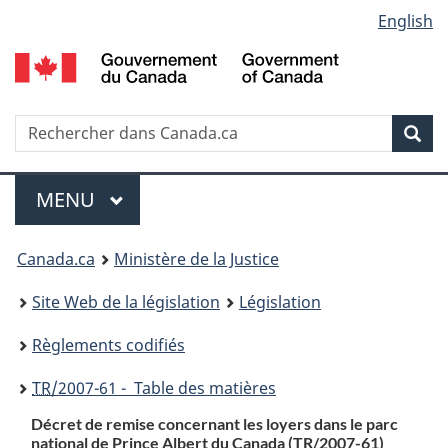
Language
English
Passer
Passer
Passer
au
à
à
selection
contenu
«
la
principal
À
version
propos
HTML
Recherche
R
Rec
de
simplifiée
d
ce
C
Menu
site
MENU
PRINCIPAL
You
Canada.ca
Ministère de la Justice
are
Site Web de la législation
Législation
here:
Règlements codifiés
TR
/2007-61 - Table des matières
Décret de remise concernant les loyers dans le parc
national de Prince Albert du Canada (
TR
/2007-61)