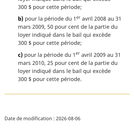
t
g
300 $ pour cette période;
e
i
d
er
b)
pour la période du 1
avril 2008 au 31
n
e
a
mars 2009, 50 pour cent de la partie du
b
l
loyer indiqué dans le bail qui excède
a
e
s
300 $ pour cette période;
:
d
er
e
c)
pour la période du 1
avril 2009 au 31
p
mars 2010, 25 pour cent de la partie du
a
loyer indiqué dans le bail qui excède
g
300 $ pour cette période.
e
D
Date de modification :
2026-08-06
é