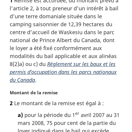
1
Remise est accordée, du montant prévu à
t
u
p
l’article 2, à tout preneur d’un intérêt à bail
e
r
a
m
d’une terre domaniale située dans le
à
a
g
l
camping saisonnier de 12,39 hectares du
r
a
e
centre d’accueil de Waskesiu dans le parc
g
r
national de Prince Albert du Canada, dont
i
é
le loyer a été fixé conformément aux
n
f
a
modalités du bail applicable et aux alinéas
é
l
r
8(2)a) ou c) du
Règlement sur les baux et les
e
e
permis d’occupation dans les parcs nationaux
:
n
du Canada
.
c
e
N
Montant de la remise
d
o
e
2
Le montant de la remise est égal à :
t
l
e
er
a
a)
pour la période du 1
avril 2007 au 31
m
n
mars 2008, 75 pour cent de la partie du
a
o
loyer indiqué dans le bail qui excède
r