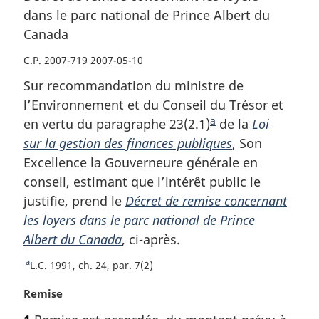
dans le parc national de Prince Albert du
Canada
Canada
Canada
C.P. 2007-719 2007-05-10
Sur recommandation du ministre de
l’Environnement et du Conseil du Trésor et
a
en vertu du paragraphe 23(2.1)
N
de la
Loi
sur la gestion des finances publiques
o
, Son
Excellence la Gouverneure générale en
t
conseil, estimant que l’intérêt public le
e
justifie, prend le
Décret de remise concernant
d
les loyers dans le parc national de Prince
e
Albert du Canada
, ci-après.
b
a
a
R
L.C. 1991, ch. 24, par. 7(2)
s
e
N
Remise
d
t
o
o
e