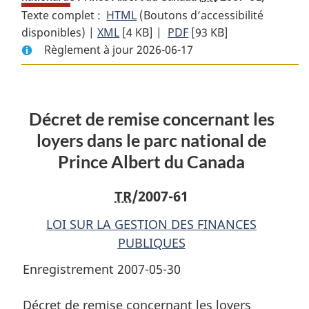
Texte complet :
HTML
Texte
(Boutons d’accessibilité
disponibles) |
XML
Texte
[4 KB]
complet
|
PDF
Texte
[93 KB]
Règlement à jour 2026-06-17
complet
:
complet
:
Décret
:
Décret
de
Décret
de
remise
de
Décret de remise concernant les
remise
concernant
remise
concernant
les
concernant
loyers dans le parc national de
les
loyers
les
Prince Albert du Canada
loyers
dans
loyers
dans
le
dans
TR
/2007-61
le
parc
le
parc
national
parc
LOI SUR LA GESTION DES FINANCES
national
de
national
PUBLIQUES
de
Prince
de
Enregistrement 2007-05-30
Prince
Albert
Prince
Albert
du
Albert
Décret de remise concernant les loyers
du
Canada
du