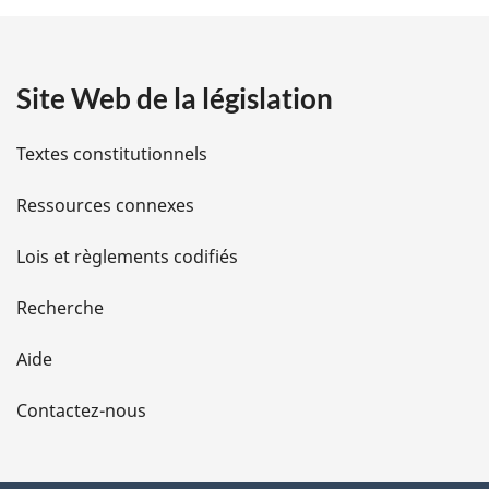
t
a
Site Web de la législation
i
l
Textes constitutionnels
s
Ressources connexes
d
Lois et règlements codifiés
e
Recherche
l
Aide
a
Contactez-nous
p
a