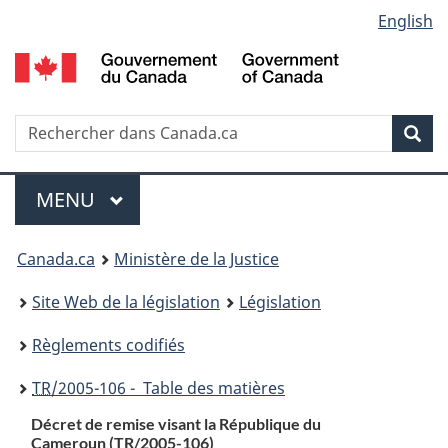
Language
English
Passer
Passer
Passer
au
à
à
selection
contenu
«
la
principal
À
version
propos
HTML
Recherche
R
Rec
de
simplifiée
d
ce
C
Menu
site
MENU
PRINCIPAL
You
Canada.ca
Ministère de la Justice
are
Site Web de la législation
Législation
here:
Règlements codifiés
TR
/2005-106 - Table des matières
Décret de remise visant la République du
Cameroun (
TR
/2005-106)