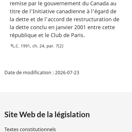
remise par le gouvernement du Canada au
e
titre de l'Initiative canadienne à l'égard de
p
la dette et de l'accord de restructuration de
a
la dette conclu en janvier 2001 entre cette
g
république et le Club de Paris.
e
a
R
L.C. 1991, ch. 24, par. 7(2)
e
t
D
o
u
Date de modification :
2026-07-23
é
r
à
t
l
a
a
r
é
Site Web de la législation
i
f
é
l
Textes constitutionnels
r