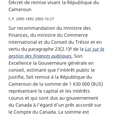
Décret de remise visant la République du
Cameroun
C.P. 2005-1892 2005-10-27
Sur recommandation du ministre des
Finances, du ministre du Commerce
international et du Conseil du Trésor et en
a
vertu du paragraphe 23(2.1)
N
de la
Loi sur la
gestion des finances publiques
o
, Son
Excellence la Gouverneure générale en
t
conseil, estimant que l'intérêt public le
e
justifie, fait remise à la République du
d
Cameroun de la somme de 1 630 000 ($US)
e
représentant le capital et les intérêts
b
courus et qui sont dus au gouvernement
a
du Canada à l'égard d'un prêt accordé sur
s
le Compte du Canada. La somme est
d