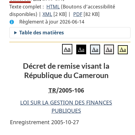
Texte complet :
HTML
Texte
(Boutons d’accessibilité
disponibles) |
XML
Texte
[2 KB]
complet
|
PDF
Texte
[82 KB]
Règlement à jour 2026-06-14
complet
:
complet
:
Décret
:
Table des matières
Décret
de
Décret
de
remise
de
Aa
Aa
Aa
Aa
Aa
remise
visant
remise
visant
la
visant
Décret de remise visant la
la
République
la
République du Cameroun
République
du
République
du
Cameroun
du
Cameroun
Cameroun
TR
/2005-106
LOI SUR LA GESTION DES FINANCES
PUBLIQUES
Enregistrement 2005-10-27