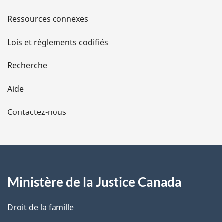
e
s
Ressources connexes
n
c
d
e
Lois et règlements codifiés
d
e
e
Recherche
l
l
a
Aide
n
a
o
Contactez-nous
t
p
e
a
d
e
g
b
a
Ministère de la Justice Canada
e
s
d
e
Droit de la famille
p