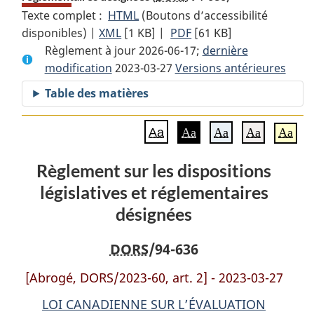
Texte complet :
HTML
Texte
(Boutons d’accessibilité
disponibles) |
XML
Texte
[1 KB]
complet
|
PDF
Texte
[61 KB]
Règlement à jour 2026-06-17;
complet
:
complet
dernière
modification
2023-03-27
:
Règlement
Versions antérieures
:
Règlement
sur
Règlement
Table des matières
sur
les
sur
les
dispositions
les
Aa
Aa
Aa
Aa
Aa
dispositions
législatives
dispositions
législatives
et
législatives
Règlement sur les dispositions
et
réglementaires
et
législatives et réglementaires
réglementaires
désignées
réglementaires
désignées
désignées
désignées
DORS
/94-636
[Abrogé, DORS/2023-60, art. 2] - 2023-03-27
LOI CANADIENNE SUR L’ÉVALUATION