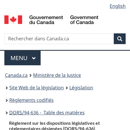
Language
English
Passer
Passer
Passer
au
à
à
selection
contenu
«
la
principal
À
version
propos
HTML
Recherche
R
Rec
de
simplifiée
d
ce
C
Menu
site
MENU
PRINCIPAL
You
Canada.ca
Ministère de la Justice
are
Site Web de la législation
Législation
here:
Règlements codifiés
DORS
/94-636 - Table des matières
Règlement sur les dispositions législatives et
réglementaires désignées (
DORS
/94-636)