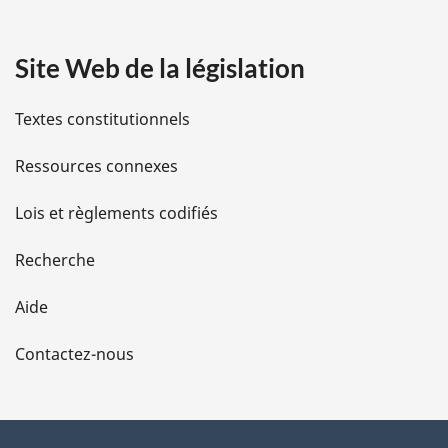
a
Site Web de la législation
i
l
Textes constitutionnels
s
Ressources connexes
d
Lois et règlements codifiés
e
Recherche
l
Aide
a
Contactez-nous
p
a