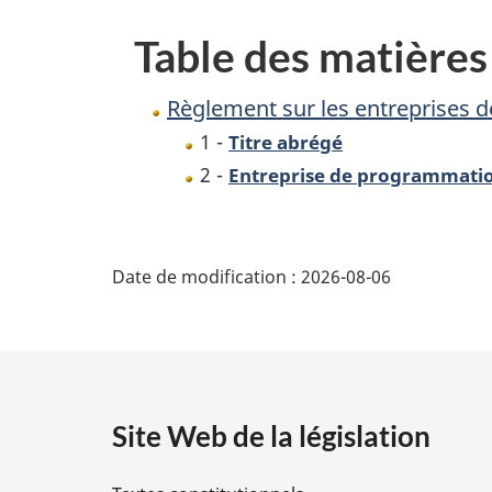
programmation
Table des matières
Règlement sur les entreprises
1 -
Titre abrégé
2 -
Entreprise de programmati
D
Date de modification :
2026-08-06
é
t
a
Site Web de la législation
i