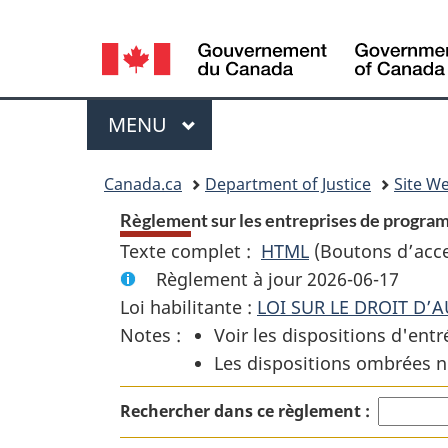
Language
selection
Menu
MENU
PRINCIPAL
You
Canada.ca
Department of Justice
Site We
are
Règlement sur les entreprises de progra
Texte complet :
HTML
Texte
(Boutons d’acces
here:
Règlement à jour 2026-06-17
complet
Loi habilitante :
LOI SUR LE DROIT D’
:
Notes :
Voir les dispositions d'entr
Règlement
Les dispositions ombrées n
sur
les
Rechercher dans ce règlement :
entreprises
de