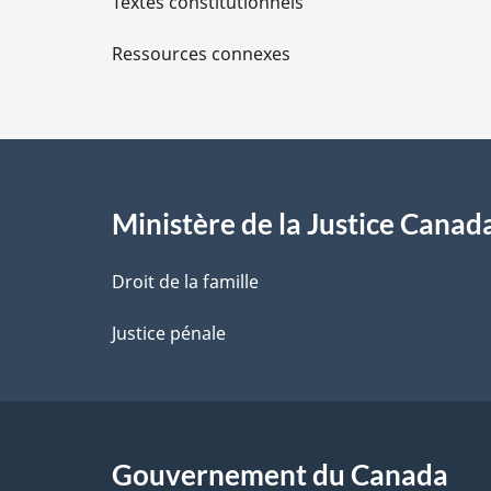
Textes constitutionnels
l
Ressources connexes
s
d
e
l
Ministère de la Justice Canad
a
Droit de la famille
p
Justice pénale
a
g
Gouvernement du Canada
e