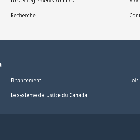
Lois et règlements codifiés
Aide
Recherche
Cont
a
Financement
Lois
Le système de justice du Canada