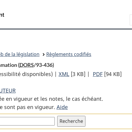
Passer
Passer
Passer
au
à
à
Recherche
contenu
«
la
principal
À
version
propos
HTML
de
simplifiée
ce
b de la législation
Règlements codifiés
site
mmation (
DORS
/93-436)
sibilité disponibles) |
XML
Texte
[3 KB]
|
PDF
Texte
[94 KB]
complet
complet
AUTEUR
:
:
ée en vigueur et les notes, le cas échéant.
Règlement
Règlement
e sont pas en vigueur.
Aide
sur
sur
les
les
entreprises
entreprises
de
de