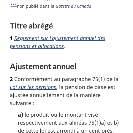
p
p
b
t
e
***
R
non publié dans la
Gazette du Canada
o
t
a
a
a
e
u
o
t
g
g
s
Titre abrégé
r
u
o
e
e
d
à
r
u
e
l
1
Règlement sur l’ajustement annuel des
à
r
a
p
l
à
pensions et allocations
.
r
a
l
a
é
r
a
g
f
é
Ajustement annuel
r
e
é
f
é
r
é
f
2
Conformément au paragraphe 75(1) de la
e
r
é
Loi sur les pensions
, la pension de base est
n
e
r
ajustée annuellement de la manière
c
n
e
suivante :
e
c
n
d
e
c
a)
le produit ou le montant visé
e
d
e
l
respectivement aux alinéas 75(1)a) et b)
e
d
a
l
de cette loi est arrondi à un cent près,
e