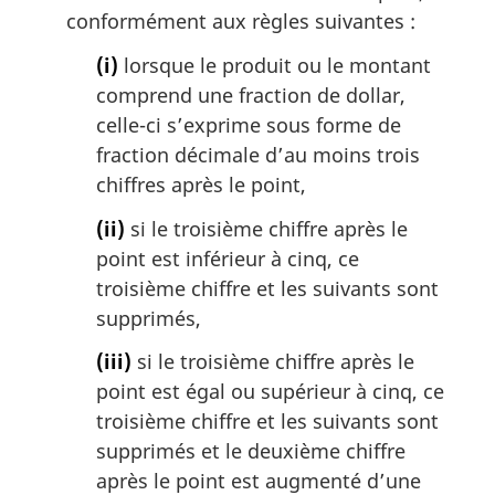
n
a
l
conformément aux règles suivantes :
o
n
a
t
o
n
(i)
lorsque le produit ou le montant
e
t
o
comprend une fraction de dollar,
d
e
t
celle-ci s’exprime sous forme de
e
d
e
fraction décimale d’au moins trois
b
e
d
a
b
chiffres après le point,
e
s
a
b
(ii)
si le troisième chiffre après le
d
s
a
e
d
point est inférieur à cinq, ce
s
p
e
d
troisième chiffre et les suivants sont
a
p
e
supprimés,
g
a
p
e
g
a
(iii)
si le troisième chiffre après le
e
g
point est égal ou supérieur à cinq, ce
e
troisième chiffre et les suivants sont
supprimés et le deuxième chiffre
après le point est augmenté d’une