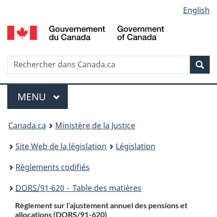
Language
English
Passer
Passer
Passer
au
à
à
selection
contenu
«
la
principal
À
version
propos
HTML
Recherche
R
Rec
de
simplifiée
d
ce
C
Menu
site
MENU
PRINCIPAL
You
Canada.ca
Ministère de la Justice
are
Site Web de la législation
Législation
here:
Règlements codifiés
DORS
/91-620 - Table des matières
Règlement sur l’ajustement annuel des pensions et
allocations (
DORS
/91-620)