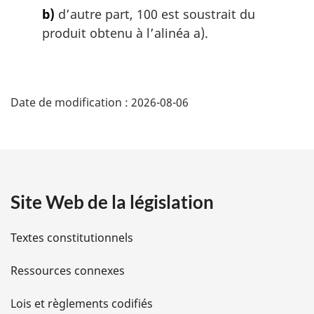
b)
d’autre part, 100 est soustrait du
produit obtenu à l’alinéa a).
D
Date de modification :
2026-08-06
é
t
a
Site Web de la législation
i
l
Textes constitutionnels
s
Ressources connexes
d
Lois et règlements codifiés