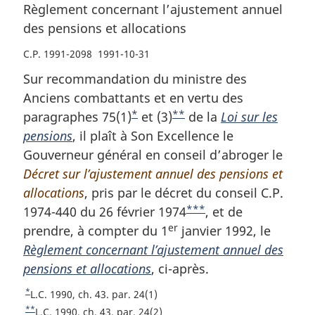
Règlement concernant l’ajustement annuel
des pensions et allocations
C.P. 1991-2098 1991-10-31
Sur recommandation du ministre des
Anciens combattants et en vertu des
*
**
paragraphes 75(1)
N
et (3)
N
de la
Loi sur les
pensions
, il plaît à Son Excellence le
o
o
Gouverneur général en conseil d’abroger le
t
t
Décret sur l’ajustement annuel des pensions et
e
e
allocations
, pris par le décret du conseil C.P.
d
d
***
1974-440 du 26 février 1974
e
e
N
, et de
er
prendre, à compter du 1
b
b
janvier 1992, le
o
Règlement concernant l’ajustement annuel des
a
a
t
pensions et allocations
s
, ci-après.
s
e
d
d
d
*
R
L.C. 1990, ch. 43. par. 24(1)
e
e
e
e
**
R
L.C. 1990, ch. 43, par. 24(2)