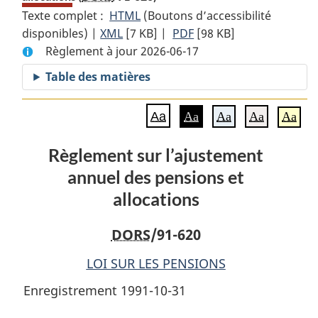
Texte complet :
HTML
Texte
(Boutons d’accessibilité
disponibles) |
XML
Texte
[7 KB]
complet
|
PDF
Texte
[98 KB]
Règlement à jour 2026-06-17
complet
:
complet
:
Règlement
:
Table des matières
Règlement
sur
Règlement
sur
l’ajustement
sur
Aa
Aa
Aa
Aa
Aa
l’ajustement
annuel
l’ajustement
annuel
des
annuel
Règlement sur l’ajustement
des
pensions
des
annuel des pensions et
pensions
et
pensions
et
allocations
et
allocations
allocations
allocations
DORS
/91-620
LOI SUR LES PENSIONS
Enregistrement 1991-10-31