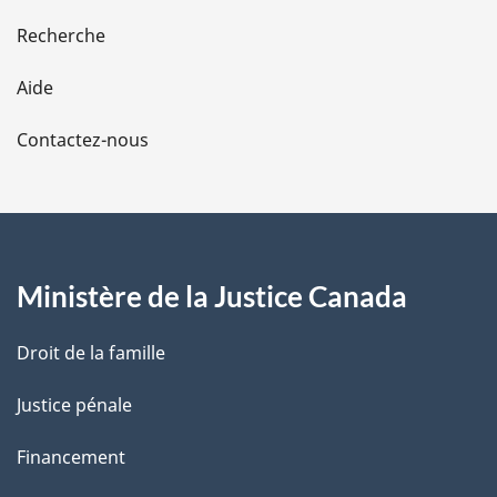
e
Recherche
l
Aide
a
Contactez-nous
p
a
g
Ministère de la Justice Canada
e
Droit de la famille
Justice pénale
Financement