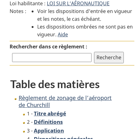
Loi habilitante :
LOI SUR L’AÉRONAUTIQUE
:
Règlement
:
Notes :
Voir les dispositions d'entrée en vigueur
Règlement
de
Règlement
et les notes, le cas échéant.
de
zonage
de
Les dispositions ombrées ne sont pas en
zonage
de
zonage
vigueur.
de
Aide
l’aéroport
de
l’aéroport
de
l’aéroport
Rechercher dans ce règlement :
de
Churchill
de
Churchill
Churchill
Table des matières
Règlement de zonage de l’aéroport
de Churchill
Titre abrégé
1 -
Définitions
2 -
Application
3 -
Dispositions générales