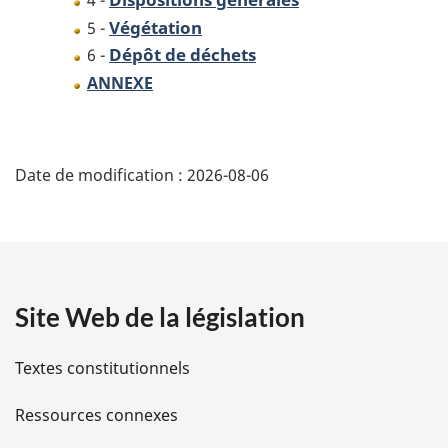
4 -
Végétation
5 -
Dépôt de déchets
6 -
ANNEXE
D
Date de modification :
2026-08-06
é
t
a
Site Web de la législation
i
l
Textes constitutionnels
s
Ressources connexes