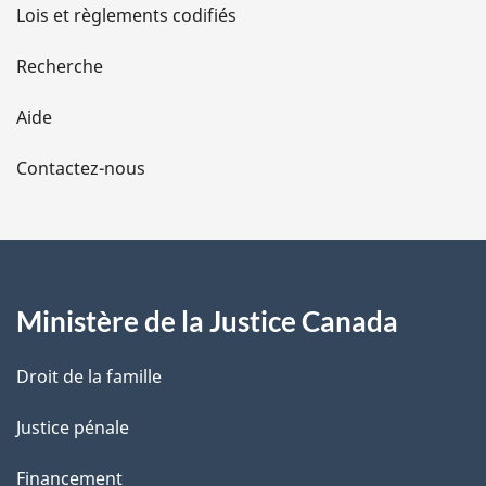
d
Lois et règlements codifiés
e
Recherche
l
Aide
a
Contactez-nous
p
a
g
Ministère de la Justice Canada
e
Droit de la famille
Justice pénale
Financement