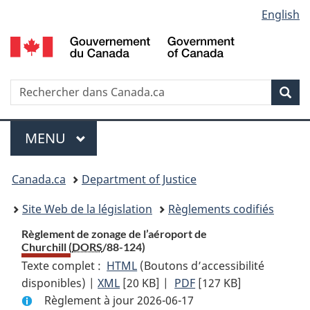
Language
English
Passer
Passer
Passer
au
à
à
selection
contenu
«
la
principal
À
version
propos
HTML
Recherche
R
Rec
de
simplifiée
d
ce
C
Menu
site
MENU
PRINCIPAL
You
Canada.ca
Department of Justice
are
Site Web de la législation
Règlements codifiés
here:
Règlement de zonage de l’aéroport de
Churchill (
DORS
/88-124)
Texte complet :
HTML
Texte
(Boutons d’accessibilité
disponibles) |
XML
Texte
[20 KB]
complet
|
PDF
Texte
[127 KB]
Règlement à jour 2026-06-17
complet
:
complet