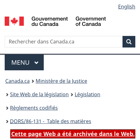
Language
English
Passer
Passer
Passer
au
à
à
selection
contenu
«
la
principal
À
version
propos
HTML
Recherche
R
Rec
de
simplifiée
d
ce
C
Menu
site
MENU
PRINCIPAL
You
Canada.ca
Ministère de la Justice
are
Site Web de la législation
Législation
here:
Règlements codifiés
DORS
/86-131 - Table des matières
Cette page Web a été archivée dans le Web.