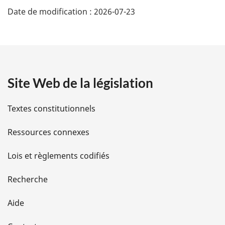
Date de modification :
2026-07-23
é
t
a
Site Web de la législation
i
l
Textes constitutionnels
s
Ressources connexes
d
Lois et règlements codifiés
e
Recherche
l
Aide
a