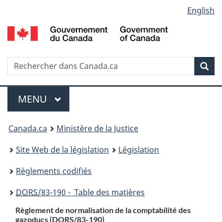
Language
English
Passer
Passer
Passer
au
à
à
selection
contenu
«
la
principal
À
version
propos
HTML
Recherche
R
Rec
de
simplifiée
d
ce
C
Menu
site
MENU
PRINCIPAL
You
Canada.ca
Ministère de la Justice
are
Site Web de la législation
Législation
here:
Règlements codifiés
DORS
/83-190 - Table des matières
Règlement de normalisation de la comptabilité des
gazoducs (
DORS
/83-190)