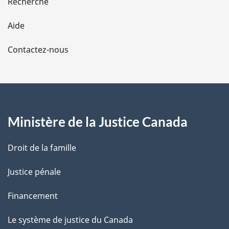
Recherche
l
Aide
a
Contactez-nous
p
a
g
Ministère de la Justice Canada
e
Droit de la famille
Justice pénale
Financement
Le système de justice du Canada