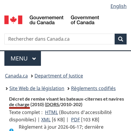
Language
English
Passer
Passer
Passer
au
à
à
selection
contenu
«
la
principal
À
version
propos
HTML
Recherche
R
Rec
de
simplifiée
d
ce
C
Menu
site
MENU
PRINCIPAL
You
Canada.ca
Department of Justice
are
Site Web de la législation
Règlements codifiés
here:
Décret de remise visant les bateaux-citernes et navires
de charge (2010) (
DORS
/2010-202)
Texte complet :
HTML
Texte
(Boutons d’accessibilité
disponibles) |
XML
Texte
[6 KB]
complet
|
PDF
Texte
[103 KB]
Règlement à jour 2026-06-17; dernière
complet
:
complet