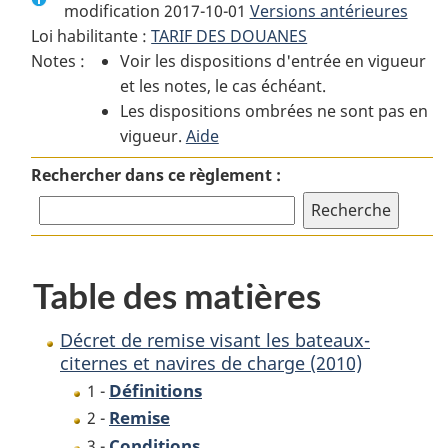
modification 2017-10-01
:
Décret
Versions antérieures
:
Loi habilitante :
TARIF DES DOUANES
Décret
de
Décret
Notes :
Voir les dispositions d'entrée en vigueur
de
remise
de
et les notes, le cas échéant.
remise
visant
remise
Les dispositions ombrées ne sont pas en
visant
les
visant
vigueur.
les
Aide
bateaux-
les
bateaux-
citernes
bateaux-
Rechercher dans ce règlement :
citernes
et
citernes
et
navires
et
navires
de
navires
de
charge
de
Table des matières
charge
(2010)
charge
(2010)
(2010)
Décret de remise visant les bateaux-
citernes et navires de charge (2010)
Définitions
1 -
Remise
2 -
Conditions
3 -