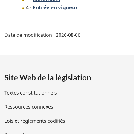
Entrée en vigueur
4 -
D
Date de modification :
2026-08-06
é
t
a
Site Web de la législation
i
l
Textes constitutionnels
s
Ressources connexes
d
Lois et règlements codifiés
e