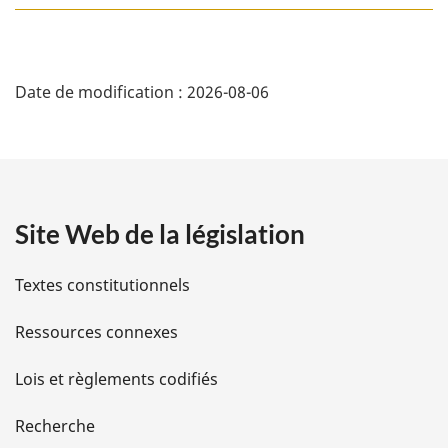
D
Date de modification :
2026-08-06
é
t
a
Site Web de la législation
i
l
Textes constitutionnels
s
Ressources connexes
d
Lois et règlements codifiés
e
Recherche