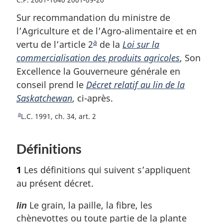
Sur recommandation du ministre de
l’Agriculture et de l’Agro-alimentaire et en
a
vertu de l’article 2
N
de la
Loi sur la
commercialisation des produits agricoles
o
, Son
Excellence la Gouverneure générale en
t
conseil prend le
Décret relatif au lin de la
e
Saskatchewan
, ci-après.
d
e
a
R
L.C. 1991, ch. 34, art. 2
b
e
a
t
Définitions
o
s
u
d
1
Les définitions qui suivent s’appliquent
r
e
à
au présent décret.
p
l
a
Le grain, la paille, la fibre, les
a
lin
r
chènevottes ou toute partie de la plante
g