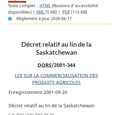
Texte complet :
HTML
Texte
(Boutons d’accessibilité
disponibles) |
XML
Texte
[5 KB]
complet
|
PDF
Texte
[115 KB]
Règlement à jour 2026-06-17
complet
:
complet
:
Décret
:
Décret
relatif
Décret
relatif
au
relatif
Décret relatif au lin de la
au
lin
au
lin
de
lin
Saskatchewan
de
la
de
la
Saskatchewan
la
DORS
/2001-344
Saskatchewan
Saskatchewan
LOI SUR LA COMMERCIALISATION DES
PRODUITS AGRICOLES
Enregistrement 2001-09-20
Décret relatif au lin de la Saskatchewan
C.P. 2001-1640 2001-09-20