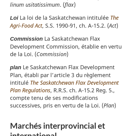
é
linum usitatissimum
. (
flax
)
e
f
é
La loi de la Saskatchewan intitulée
The
Loi
r
Agri-Food Act
, S.S. 1990-91, ch. A-15.2. (
Act
)
e
n
La Saskatchewan Flax
Commission
c
Development Commission, établie en vertu
e
de la Loi. (
Commission
)
d
e
Le Saskatchewan Flax Development
plan
l
Plan, établi par l’article 3 du règlement
a
n
intitulé
The Saskatchewan Flax Development
o
Plan Regulations
, R.R.S. ch. A-15.2 Reg. 5.,
t
compte tenu de ses modifications
e
successives, pris en vertu de la Loi. (
Plan
)
d
e
b
Marchés interprovincial et
a
international
s