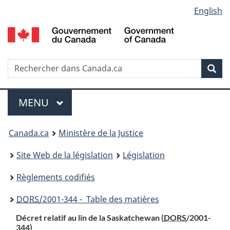
Language
English
Passer
Passer
Passer
au
à
à
selection
contenu
«
la
principal
À
version
propos
HTML
Recherche
R
Rec
de
simplifiée
d
ce
C
Menu
site
MENU
PRINCIPAL
You
Canada.ca
Ministère de la Justice
are
Site Web de la législation
Législation
here:
Règlements codifiés
DORS
/2001-344 - Table des matières
Décret relatif au lin de la Saskatchewan (
DORS
/2001-
344)