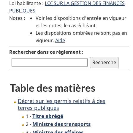
Loi habilitante :
LOI SUR LA GESTION DES FINANCES
:
Décret
:
PUBLIQUES
Décret
sur
Décret
Notes :
Voir les dispositions d'entrée en vigueur
sur
les
sur
et les notes, le cas échéant.
les
permis
les
Les dispositions ombrées ne sont pas en
permis
relatifs
permis
vigueur.
relatifs
Aide
à
relatifs
à
des
à
Rechercher dans ce règlement :
des
terres
des
terres
publiques
terres
publiques
publiques
Table des matières
Décret sur les permis relatifs à des
terres publiques
Titre abrégé
1 -
Ministre des transports
2 -
Ministre des affaires
3 -