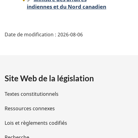
indiennes et du Nord canadien
D
Date de modification :
2026-08-06
é
t
a
Site Web de la législation
i
l
Textes constitutionnels
s
Ressources connexes
d
Lois et règlements codifiés
e
Recherche