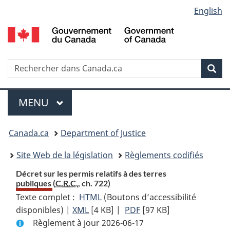
Language
English
Passer
Passer
Passer
au
à
à
selection
contenu
«
la
principal
À
version
propos
HTML
Recherche
R
Rec
de
simplifiée
d
ce
C
Menu
site
MENU
PRINCIPAL
You
Canada.ca
Department of Justice
are
Site Web de la législation
Règlements codifiés
here:
Décret sur les permis relatifs à des terres
publiques (
C.R.C.
, ch. 722)
Texte complet :
HTML
Texte
(Boutons d’accessibilité
disponibles) |
XML
Texte
[4 KB]
complet
|
PDF
Texte
[97 KB]
Règlement à jour 2026-06-17
complet
:
complet