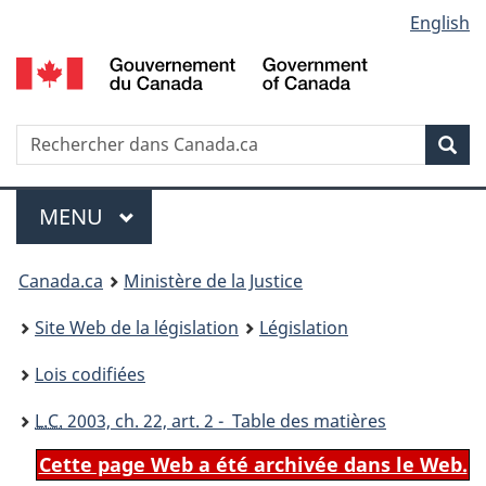
Language
English
Passer
Passer
Passer
au
à
à
selection
contenu
«
la
principal
À
version
propos
HTML
Recherche
R
Rec
de
simplifiée
d
ce
C
Menu
site
MENU
PRINCIPAL
You
Canada.ca
Ministère de la Justice
are
Site Web de la législation
Législation
here:
Lois codifiées
L.C.
2003, ch. 22, art. 2 - Table des matières
Cette page Web a été archivée dans le Web.