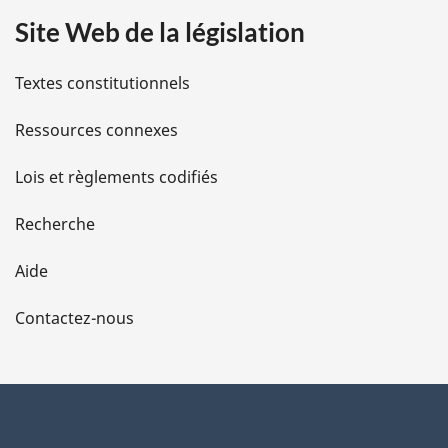
Site Web de la législation
i
l
Textes constitutionnels
s
Ressources connexes
d
Lois et règlements codifiés
e
Recherche
l
Aide
a
Contactez-nous
p
a
g