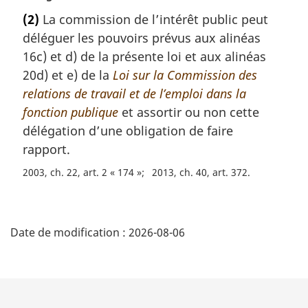
o
e
(2)
La commission de l’intérêt public peut
t
:
déléguer les pouvoirs prévus aux alinéas
e
m
16c) et d) de la présente loi et aux alinéas
a
20d) et e) de la
Loi sur la Commission des
r
relations de travail et de l’emploi dans la
g
fonction publique
et assortir ou non cette
i
délégation d’une obligation de faire
n
a
rapport.
l
2003, ch. 22, art. 2 « 174 »
2013, ch. 40, art. 372
e
:
D
Date de modification :
2026-08-06
é
t
a