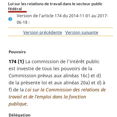
Loi sur les relations de travail dans le secteur public
fédéral
Version de l'article 174 du 2014-11-01 au 2017-
06-18 :
Version précédente
de
Version suivante
de
l'article
l'article
N
Pouvoirs
o
174
(1)
La commission de l’intérêt public
t
est investie de tous les pouvoirs de la
e
m
Commission prévus aux alinéas 16c) et d)
a
de la présente loi et aux alinéas 20a) et d) à
r
f) de la
Loi sur la Commission des relations de
g
travail et de l’emploi dans la fonction
i
publique
.
n
a
N
Délégation
l