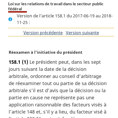
Loi sur les relations de travail dans le secteur public
fédéral
Version de l'article 158.1 du 2017-06-19 au 2018-
11-25 :
Version précédente
de
Version suivante
de
l'article
l'article
N
Réexamen à l’initiative du président
o
158.1
(1)
Le président peut, dans les sept
t
jours suivant la date de la décision
e
m
arbitrale, ordonner au conseil d’arbitrage
a
de réexaminer tout ou partie de sa décision
r
arbitrale s’il est d’avis que la décision ou la
g
partie en cause ne représente pas une
i
application raisonnable des facteurs visés à
n
a
l’article 148 et, s’il y a lieu, du facteur visé à
l