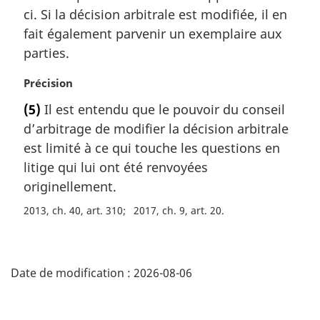
r
ci. Si la décision arbitrale est modifiée, il en
g
fait également parvenir un exemplaire aux
i
parties.
n
a
N
Précision
l
o
e
(5)
Il est entendu que le pouvoir du conseil
t
:
d’arbitrage de modifier la décision arbitrale
e
m
est limité à ce qui touche les questions en
a
litige qui lui ont été renvoyées
r
originellement.
g
i
2013, ch. 40, art. 310
2017, ch. 9, art. 20
n
a
D
l
e
Date de modification :
2026-08-06
é
:
t