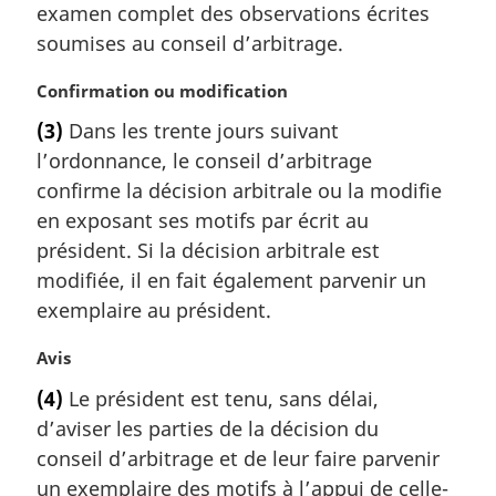
examen complet des observations écrites
soumises au conseil d’arbitrage.
N
Confirmation ou modification
o
(3)
Dans les trente jours suivant
t
l’ordonnance, le conseil d’arbitrage
e
m
confirme la décision arbitrale ou la modifie
a
en exposant ses motifs par écrit au
r
président. Si la décision arbitrale est
g
modifiée, il en fait également parvenir un
i
exemplaire au président.
n
a
N
Avis
l
o
e
(4)
Le président est tenu, sans délai,
t
:
d’aviser les parties de la décision du
e
m
conseil d’arbitrage et de leur faire parvenir
a
un exemplaire des motifs à l’appui de celle-