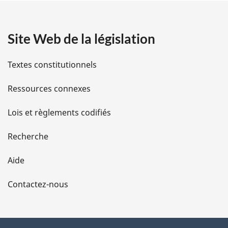
a
Site Web de la législation
i
l
Textes constitutionnels
s
Ressources connexes
d
Lois et règlements codifiés
e
Recherche
l
Aide
a
Contactez-nous
p
a