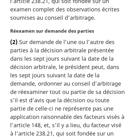
l’article 238.21, qui soit fondée sur un
e
examen complet des observations écrites
:
soumises au conseil d’arbitrage.
N
Réexamen sur demande des parties
o
(2)
Sur demande de l’une ou l’autre des
t
parties à la décision arbitrale présentée
e
m
dans les sept jours suivant la date de la
a
décision arbitrale, le président peut, dans
r
les sept jours suivant la date de la
g
demande, ordonner au conseil d’arbitrage
i
de réexaminer tout ou partie de sa décision
n
a
s’il est d’avis que la décision ou toute
l
partie de celle-ci ne représente pas une
e
application raisonnable des facteurs visés à
:
l’article 148, et, s’il y a lieu, du facteur visé
à l’article 238.21, qui soit fondée sur un