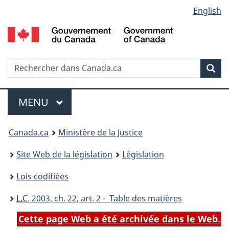
Language
English
Passer
Passer
Passer
au
à
à
selection
contenu
«
la
principal
À
version
propos
HTML
Recherche
R
Rec
de
simplifiée
d
ce
C
Menu
site
MENU
PRINCIPAL
You
Canada.ca
Ministère de la Justice
are
Site Web de la législation
Législation
here:
Lois codifiées
L.C.
2003, ch. 22, art. 2 - Table des matières
Cette page Web a été archivée dans le Web.