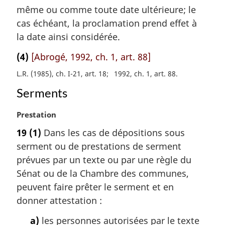
a
même ou comme toute date ultérieure; le
r
cas échéant, la proclamation prend effet à
g
la date ainsi considérée.
i
n
(4)
[Abrogé, 1992, ch. 1, art. 88]
a
l
L.R. (1985), ch. I-21, art. 18
1992, ch. 1, art. 88
e
Serments
:
N
Prestation
o
19
(1)
Dans les cas de dépositions sous
t
serment ou de prestations de serment
e
m
prévues par un texte ou par une règle du
a
Sénat ou de la Chambre des communes,
r
peuvent faire prêter le serment et en
g
donner attestation :
i
n
a)
les personnes autorisées par le texte
a