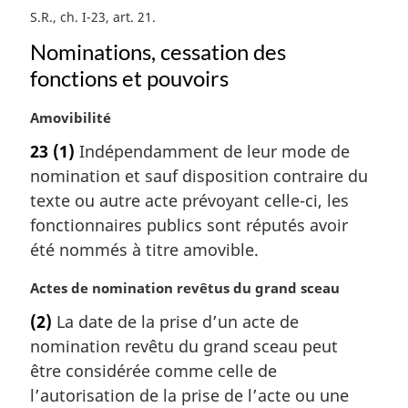
S.R., ch. I-23, art. 21
Nominations, cessation des
fonctions et pouvoirs
N
Amovibilité
o
23
(1)
Indépendamment de leur mode de
t
nomination et sauf disposition contraire du
e
m
texte ou autre acte prévoyant celle-ci, les
a
fonctionnaires publics sont réputés avoir
r
été nommés à titre amovible.
g
i
N
Actes de nomination revêtus du grand sceau
n
o
a
(2)
La date de la prise d’un acte de
t
l
nomination revêtu du grand sceau peut
e
e
m
être considérée comme celle de
:
a
l’autorisation de la prise de l’acte ou une