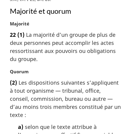
r
g
Majorité et quorum
i
n
N
Majorité
a
o
22
(1)
La majorité d’un groupe de plus de
l
t
e
deux personnes peut accomplir les actes
e
:
m
ressortissant aux pouvoirs ou obligations
a
du groupe.
r
g
N
Quorum
i
o
(2)
Les dispositions suivantes s’appliquent
n
t
a
à tout organisme — tribunal, office,
e
l
m
conseil, commission, bureau ou autre —
e
a
d’au moins trois membres constitué par un
:
r
texte :
g
i
a)
selon que le texte attribue à
n