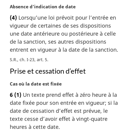
i
N
Absence d’indication de date
n
o
a
(4)
Lorsqu’une loi prévoit pour l’entrée en
t
l
vigueur de certaines de ses dispositions
e
e
m
une date antérieure ou postérieure à celle
:
a
de la sanction, ses autres dispositions
r
entrent en vigueur à la date de la sanction.
g
i
S.R., ch. I-23, art. 5
n
Prise et cessation d’effet
a
l
N
Cas où la date est fixée
e
o
:
6
(1)
Un texte prend effet à zéro heure à la
t
date fixée pour son entrée en vigueur; si la
e
m
date de cessation d’effet est prévue, le
a
texte cesse d’avoir effet à vingt-quatre
r
heures à cette date.
g