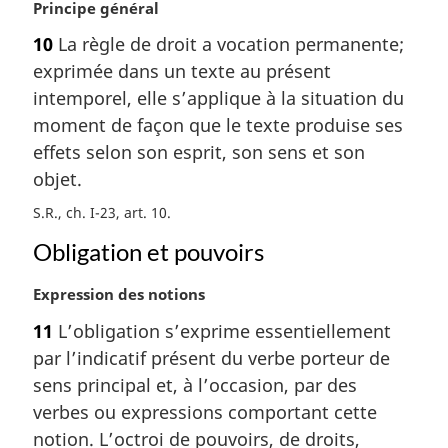
N
Principe général
a
o
10
La règle de droit a vocation permanente;
l
t
e
exprimée dans un texte au présent
e
:
m
intemporel, elle s’applique à la situation du
a
moment de façon que le texte produise ses
r
effets selon son esprit, son sens et son
g
objet.
i
n
S.R., ch. I-23, art. 10
a
Obligation et pouvoirs
l
e
:
N
Expression des notions
o
11
L’obligation s’exprime essentiellement
t
par l’indicatif présent du verbe porteur de
e
m
sens principal et, à l’occasion, par des
a
verbes ou expressions comportant cette
r
notion. L’octroi de pouvoirs, de droits,