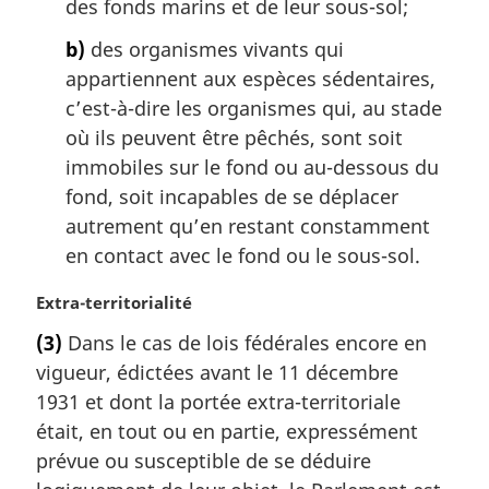
des fonds marins et de leur sous-sol;
l
e
b)
des organismes vivants qui
:
appartiennent aux espèces sédentaires,
c’est-à-dire les organismes qui, au stade
où ils peuvent être pêchés, sont soit
immobiles sur le fond ou au-dessous du
fond, soit incapables de se déplacer
autrement qu’en restant constamment
en contact avec le fond ou le sous-sol.
N
Extra-territorialité
o
(3)
Dans le cas de lois fédérales encore en
t
vigueur, édictées avant le 11 décembre
e
m
1931 et dont la portée extra-territoriale
a
était, en tout ou en partie, expressément
r
prévue ou susceptible de se déduire
g