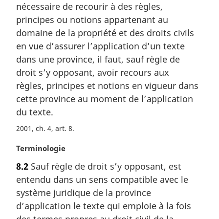
g
nécessaire de recourir à des règles,
i
principes ou notions appartenant au
n
domaine de la propriété et des droits civils
a
l
en vue d’assurer l’application d’un texte
e
dans une province, il faut, sauf règle de
:
droit s’y opposant, avoir recours aux
règles, principes et notions en vigueur dans
cette province au moment de l’application
du texte.
2001, ch. 4, art. 8
N
Terminologie
o
8.2
Sauf règle de droit s’y opposant, est
t
entendu dans un sens compatible avec le
e
m
système juridique de la province
a
d’application le texte qui emploie à la fois
r
des termes propres au droit civil de la