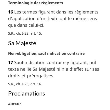
:
N
Terminologie des règlements
o
16
Les termes figurant dans les règlements
t
d’application d’un texte ont le même sens
e
m
que dans celui-ci.
a
S.R., ch. I-23, art. 15
r
g
Sa Majesté
i
n
N
Non-obligation, sauf indication contraire
a
o
17
Sauf indication contraire y figurant, nul
l
t
e
texte ne lie Sa Majesté ni n’a d’effet sur ses
e
:
m
droits et prérogatives.
a
S.R., ch. I-23, art. 16
r
g
Proclamations
i
n
N
Auteur
a
o