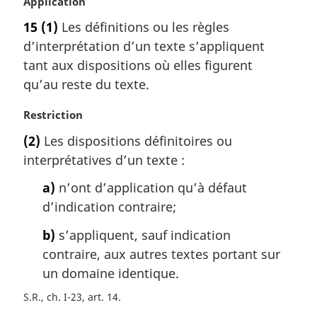
:
N
Application
o
15
(1)
Les définitions ou les règles
t
d’interprétation d’un texte s’appliquent
e
m
tant aux dispositions où elles figurent
a
qu’au reste du texte.
r
g
N
Restriction
i
o
(2)
Les dispositions définitoires ou
n
t
a
interprétatives d’un texte :
e
l
m
a)
n’ont d’application qu’à défaut
e
a
:
d’indication contraire;
r
g
b)
s’appliquent, sauf indication
i
contraire, aux autres textes portant sur
n
a
un domaine identique.
l
S.R., ch. I-23, art. 14
e