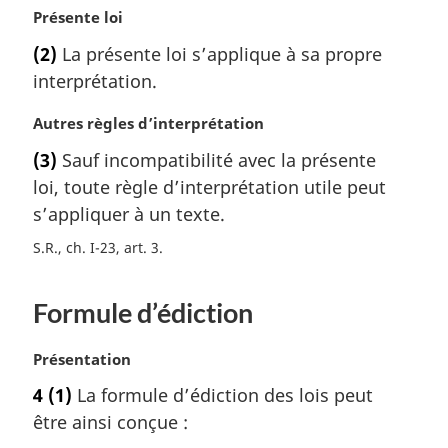
r
N
Présente loi
g
o
(2)
La présente loi s’applique à sa propre
i
t
interprétation.
n
e
a
m
N
Autres règles d’interprétation
l
a
o
e
r
(3)
Sauf incompatibilité avec la présente
t
:
g
loi, toute règle d’interprétation utile peut
e
i
m
s’appliquer à un texte.
n
a
a
S.R., ch. I-23, art. 3
r
l
g
e
i
:
Formule d’édiction
n
a
N
Présentation
l
o
e
4
(1)
La formule d’édiction des lois peut
t
:
être ainsi conçue :
e
m