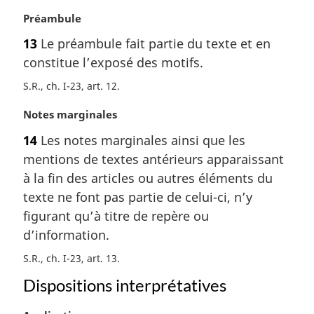
l
N
Préambule
e
o
:
13
Le préambule fait partie du texte et en
t
constitue l’exposé des motifs.
e
m
S.R., ch. I-23, art. 12
a
r
N
Notes marginales
g
o
14
Les notes marginales ainsi que les
i
t
n
mentions de textes antérieurs apparaissant
e
a
m
à la fin des articles ou autres éléments du
l
a
texte ne font pas partie de celui-ci, n’y
e
r
figurant qu’à titre de repère ou
:
g
d’information.
i
n
S.R., ch. I-23, art. 13
a
Dispositions interprétatives
l
e