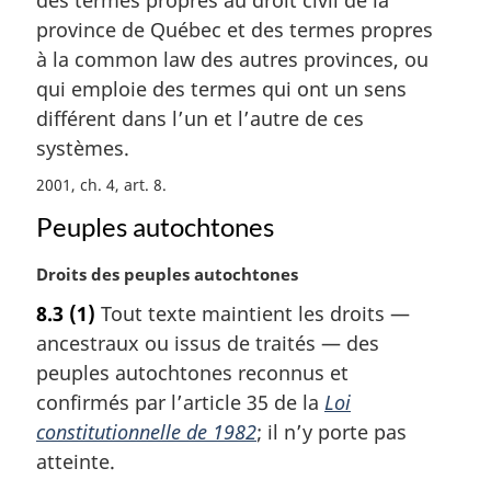
g
province de Québec et des termes propres
i
à la common law des autres provinces, ou
n
a
qui emploie des termes qui ont un sens
l
différent dans l’un et l’autre de ces
e
systèmes.
:
2001, ch. 4, art. 8
Peuples autochtones
N
Droits des peuples autochtones
o
8.3
(1)
Tout texte maintient les droits —
t
ancestraux ou issus de traités — des
e
m
peuples autochtones reconnus et
a
confirmés par l’article 35 de la
Loi
r
constitutionnelle de 1982
; il n’y porte pas
g
atteinte.
i
n