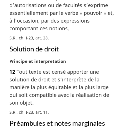
g
d’autorisations ou de facultés s’exprime
i
essentiellement par le verbe « pouvoir » et,
n
a
à l’occasion, par des expressions
l
comportant ces notions.
e
:
S.R., ch. I-23, art. 28
Solution de droit
N
Principe et interprétation
o
12
Tout texte est censé apporter une
t
solution de droit et s’interprète de la
e
m
manière la plus équitable et la plus large
a
qui soit compatible avec la réalisation de
r
son objet.
g
i
S.R., ch. I-23, art. 11
n
Préambules et notes marginales
a