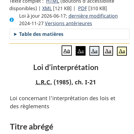
Texte complet :
HTML
Texte
(Boutons d’accessibilité
disponibles) |
XML
Texte
[121 KB]
complet
|
PDF
Texte
[310 KB]
Loi à jour 2026-06-17;
complet
:
dernière modification
complet
2024-11-27
Versions antérieures
:
Loi
:
Loi
d’interprétation
Loi
Table des matières
d’interprétation
d’interprétation
Aa
Aa
Aa
Aa
Aa
Loi d’interprétation
L.R.C.
(1985), ch. I-21
Loi concernant l’interprétation des lois et
des règlements
Titre abrégé