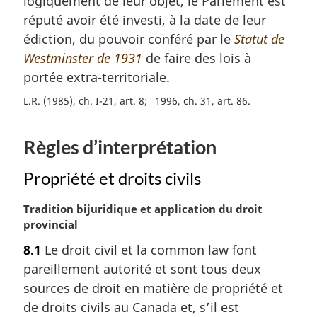
logiquement de leur objet, le Parlement est
i
réputé avoir été investi, à la date de leur
n
a
édiction, du pouvoir conféré par le
Statut de
l
Westminster de 1931
de faire des lois à
e
portée extra-territoriale.
:
L.R. (1985), ch. I-21, art. 8
1996, ch. 31, art. 86
Règles d’interprétation
Propriété et droits civils
N
Tradition bijuridique et application du droit
o
provincial
t
8.1
Le droit civil et la common law font
e
pareillement autorité et sont tous deux
m
a
sources de droit en matière de propriété et
r
de droits civils au Canada et, s’il est