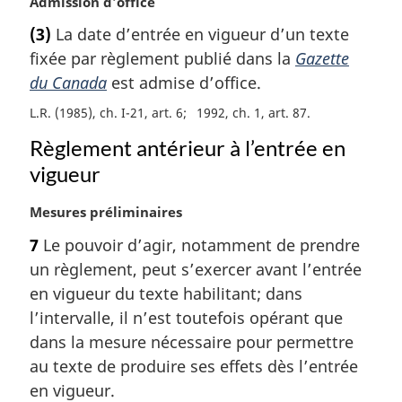
N
Admission d’office
o
(3)
La date d’entrée en vigueur d’un texte
t
fixée par règlement publié dans la
Gazette
e
m
du Canada
est admise d’office.
a
L.R. (1985), ch. I-21, art. 6
1992, ch. 1, art. 87
r
g
Règlement antérieur à l’entrée en
i
vigueur
n
a
N
Mesures préliminaires
l
o
e
7
Le pouvoir d’agir, notamment de prendre
t
:
un règlement, peut s’exercer avant l’entrée
e
m
en vigueur du texte habilitant; dans
a
l’intervalle, il n’est toutefois opérant que
r
dans la mesure nécessaire pour permettre
g
au texte de produire ses effets dès l’entrée
i
en vigueur.
n