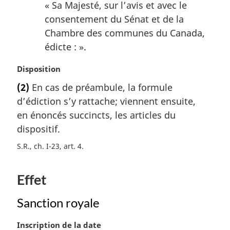
« Sa Majesté, sur l’avis et avec le
a
consentement du Sénat et de la
r
Chambre des communes du Canada,
g
i
édicte : ».
n
a
N
Disposition
l
o
(2)
En cas de préambule, la formule
e
t
d’édiction s’y rattache; viennent ensuite,
:
e
m
en énoncés succincts, les articles du
a
dispositif.
r
S.R., ch. I-23, art. 4
g
i
n
Effet
a
l
Sanction royale
e
:
N
Inscription de la date