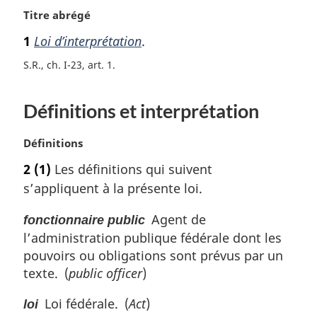
N
Titre abrégé
o
1
Loi d’interprétation
.
t
e
S.R., ch. I-23, art. 1
m
a
Définitions et interprétation
r
g
i
N
Définitions
n
o
2
(1)
Les définitions qui suivent
a
t
l
s’appliquent à la présente loi.
e
e
m
:
Agent de
fonctionnaire public
a
l’administration publique fédérale dont les
r
g
pouvoirs ou obligations sont prévus par un
i
texte. (
public officer
)
n
a
Loi fédérale. (
Act
)
loi
l