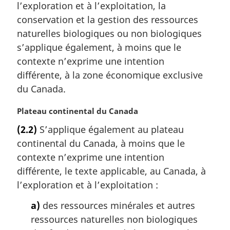
l
l’exploration et à l’exploitation, la
e
e
m
conservation et la gestion des ressources
:
a
naturelles biologiques ou non biologiques
r
s’applique également, à moins que le
g
contexte n’exprime une intention
i
différente, à la zone économique exclusive
n
a
du Canada.
l
e
N
Plateau continental du Canada
:
o
(2.2)
S’applique également au plateau
t
continental du Canada, à moins que le
e
m
contexte n’exprime une intention
a
différente, le texte applicable, au Canada, à
r
l’exploration et à l’exploitation :
g
i
a)
des ressources minérales et autres
n
ressources naturelles non biologiques
a