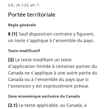
a
S.R., ch. I-23, art. 7
l
e
Portée territoriale
:
N
Règle générale
o
8
(1)
Sauf disposition contraire y figurant,
t
un texte s’applique à l’ensemble du pays.
e
m
N
Texte modificatif
a
o
r
(2)
Le texte modifiant un texte
t
g
d’application limitée à certaines parties du
e
i
m
Canada ne s’applique à une autre partie du
n
a
a
Canada ou à l’ensemble du pays que si
r
l
l’extension y est expressément prévue.
g
e
i
:
N
Zone économique exclusive du Canada
n
o
a
(2.1)
Le texte applicable, au Canada, à
t