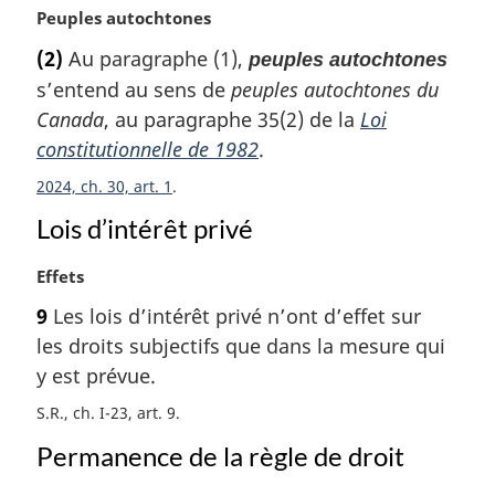
N
Peuples autochtones
a
o
l
(2)
Au paragraphe (1),
peuples autochtones
t
e
s’entend au sens de
peuples autochtones du
e
:
m
Canada
, au paragraphe 35(2) de la
Loi
a
constitutionnelle de 1982
.
r
2024, ch. 30, art. 1
g
i
Lois d’intérêt privé
n
a
N
Effets
l
o
e
9
Les lois d’intérêt privé n’ont d’effet sur
t
:
les droits subjectifs que dans la mesure qui
e
m
y est prévue.
a
S.R., ch. I-23, art. 9
r
g
Permanence de la règle de droit
i
n