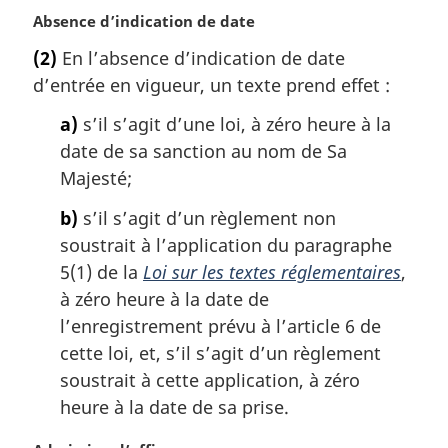
i
N
Absence d’indication de date
n
o
a
(2)
En l’absence d’indication de date
t
l
d’entrée en vigueur, un texte prend effet :
e
e
m
:
a)
s’il s’agit d’une loi, à zéro heure à la
a
date de sa sanction au nom de Sa
r
g
Majesté;
i
b)
s’il s’agit d’un règlement non
n
a
soustrait à l’application du paragraphe
l
5(1) de la
Loi sur les textes réglementaires
,
e
à zéro heure à la date de
:
l’enregistrement prévu à l’article 6 de
cette loi, et, s’il s’agit d’un règlement
soustrait à cette application, à zéro
heure à la date de sa prise.