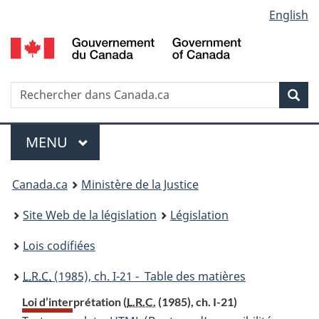
Language
English
Passer
Passer
Passer
au
à
à
selection
contenu
«
la
principal
À
version
propos
HTML
Recherche
R
Rec
de
simplifiée
d
ce
C
Menu
site
MENU
PRINCIPAL
You
Canada.ca
Ministère de la Justice
are
Site Web de la législation
Législation
here:
Lois codifiées
L.R.C.
(1985), ch. I-21 - Table des matières
Loi d’interprétation (
L.R.C.
(1985), ch. I-21)