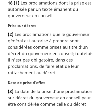
18
(1)
Les proclamations dont la prise est
l
t
e
autorisée par un texte émanent du
e
:
m
gouverneur en conseil.
a
r
N
Prise sur décret
g
o
(2)
Les proclamations que le gouverneur
i
t
général est autorisé à prendre sont
n
e
a
m
considérées comme prises au titre d’un
l
a
décret du gouverneur en conseil; toutefois
e
r
il n’est pas obligatoire, dans ces
:
g
proclamations, de faire état de leur
i
rattachement au décret.
n
a
N
Date de prise d’effet
l
o
e
(3)
La date de la prise d’une proclamation
t
:
sur décret du gouverneur en conseil peut
e
m
être considérée comme celle du décret