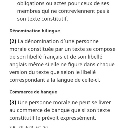
obligations ou actes pour ceux de ses
membres qui ne contreviennent pas à
son texte constitutif.
N
Dénomination bilingue
o
(2)
La dénomination d’une personne
t
morale constituée par un texte se compose
e
m
de son libellé français et de son libellé
a
anglais même si elle ne figure dans chaque
r
version du texte que selon le libellé
g
correspondant à la langue de celle-ci.
i
n
N
Commerce de banque
a
o
l
(3)
Une personne morale ne peut se livrer
t
e
au commerce de banque que si son texte
e
:
m
constitutif le prévoit expressément.
a
S.R., ch. I-23, art. 20