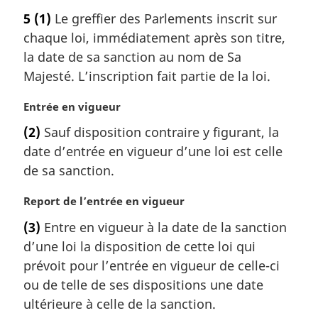
o
5
(1)
Le greffier des Parlements inscrit sur
t
chaque loi, immédiatement après son titre,
e
m
la date de sa sanction au nom de Sa
a
Majesté. L’inscription fait partie de la loi.
r
g
N
Entrée en vigueur
i
o
(2)
Sauf disposition contraire y figurant, la
n
t
a
date d’entrée en vigueur d’une loi est celle
e
l
m
de sa sanction.
e
a
:
r
N
Report de l’entrée en vigueur
g
o
(3)
Entre en vigueur à la date de la sanction
i
t
d’une loi la disposition de cette loi qui
n
e
a
m
prévoit pour l’entrée en vigueur de celle-ci
l
a
ou de telle de ses dispositions une date
e
r
ultérieure à celle de la sanction.
:
g