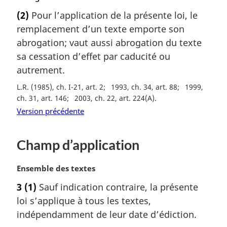
o
(2)
Pour l’application de la présente loi, le
t
remplacement d’un texte emporte son
e
m
abrogation; vaut aussi abrogation du texte
a
sa cessation d’effet par caducité ou
r
autrement.
g
i
L.R. (1985), ch. I-21, art. 2
1993, ch. 34, art. 88
1999,
n
ch. 31, art. 146
2003, ch. 22, art. 224(A)
a
Version précédente
l
e
:
Champ d’application
N
Ensemble des textes
o
3
(1)
Sauf indication contraire, la présente
t
loi s’applique à tous les textes,
e
m
indépendamment de leur date d’édiction.
a