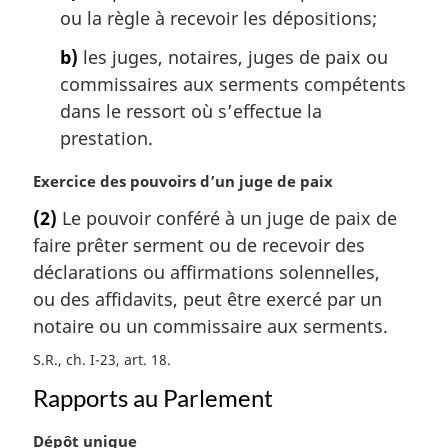
ou la règle à recevoir les dépositions;
l
e
b)
les juges, notaires, juges de paix ou
:
commissaires aux serments compétents
dans le ressort où s’effectue la
prestation.
N
Exercice des pouvoirs d’un juge de paix
o
(2)
Le pouvoir conféré à un juge de paix de
t
faire prêter serment ou de recevoir des
e
m
déclarations ou affirmations solennelles,
a
ou des affidavits, peut être exercé par un
r
notaire ou un commissaire aux serments.
g
i
S.R., ch. I-23, art. 18
n
Rapports au Parlement
a
l
N
Dépôt unique
e