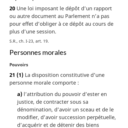
o
:
20
Une loi imposant le dépôt d’un rapport
t
ou autre document au Parlement n’a pas
e
m
pour effet d’obliger à ce dépôt au cours de
a
plus d’une session.
r
S.R., ch. I-23, art. 19
g
i
Personnes morales
n
a
N
Pouvoirs
l
o
e
21
(1)
La disposition constitutive d’une
t
:
personne morale comporte :
e
m
a)
l’attribution du pouvoir d’ester en
a
justice, de contracter sous sa
r
g
dénomination, d’avoir un sceau et de le
i
modifier, d’avoir succession perpétuelle,
n
d’acquérir et de détenir des biens
a