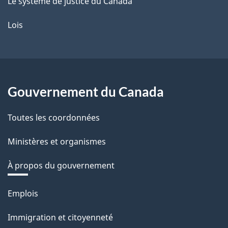
Le système de justice du Canada
Lois
Gouvernement du Canada
Toutes les coordonnées
Ministères et organismes
À propos du gouvernement
Thèmes
Emplois
et
Immigration et citoyenneté
sujets