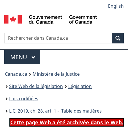
Language
English
Passer
Passer
Passer
au
à
à
selection
contenu
«
la
principal
À
version
propos
HTML
Recherche
R
Rec
de
simplifiée
d
ce
C
Menu
site
MENU
PRINCIPAL
You
Canada.ca
Ministère de la Justice
are
Site Web de la législation
Législation
here:
Lois codifiées
L.C.
2019, ch. 28, art. 1 - Table des matières
Cette page Web a été archivée dans le Web.