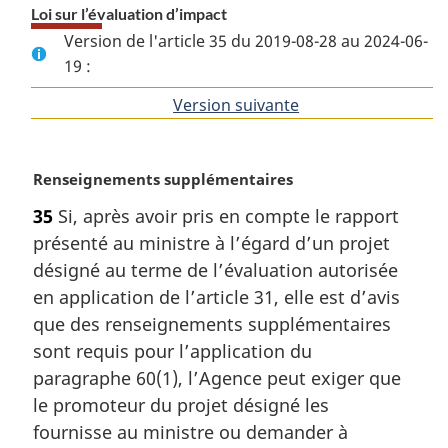
Loi sur l’évaluation d’impact
Version de l'article 35 du 2019-08-28 au 2024-06-
19 :
Version suivante
de
l'article
N
Renseignements supplémentaires
o
35
Si, après avoir pris en compte le rapport
t
présenté au ministre à l’égard d’un projet
e
m
désigné au terme de l’évaluation autorisée
a
en application de l’article 31, elle est d’avis
r
que des renseignements supplémentaires
g
sont requis pour l’application du
i
paragraphe 60(1), l’Agence peut exiger que
n
a
le promoteur du projet désigné les
l
fournisse au ministre ou demander à
e