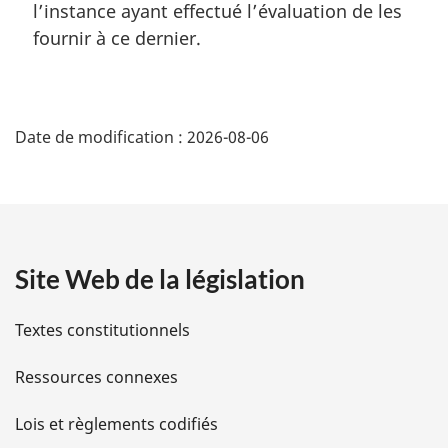
l’instance ayant effectué l’évaluation de les
:
fournir à ce dernier.
D
Date de modification :
2026-08-06
é
t
a
Site Web de la législation
i
l
Textes constitutionnels
s
Ressources connexes
d
Lois et règlements codifiés