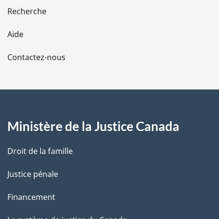
e
Recherche
l
Aide
a
Contactez-nous
p
a
g
Ministère de la Justice Canada
e
Droit de la famille
Justice pénale
Financement