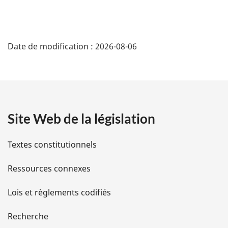
D
Date de modification :
2026-08-06
é
t
a
Site Web de la législation
i
l
Textes constitutionnels
s
Ressources connexes
d
Lois et règlements codifiés
e
Recherche