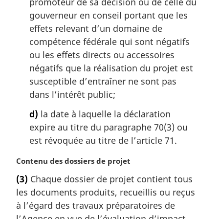
promoteur de sa décision ou de celle du
gouverneur en conseil portant que les
effets relevant d’un domaine de
compétence fédérale qui sont négatifs
ou les effets directs ou accessoires
négatifs que la réalisation du projet est
susceptible d’entraîner ne sont pas
dans l’intérêt public;
d)
la date à laquelle la déclaration
expire au titre du paragraphe 70(3) ou
est révoquée au titre de l’article 71.
N
Contenu des dossiers de projet
o
(3)
Chaque dossier de projet contient tous
t
les documents produits, recueillis ou reçus
e
m
à l’égard des travaux préparatoires de
a
l’Agence en vue de l’évaluation d’impact