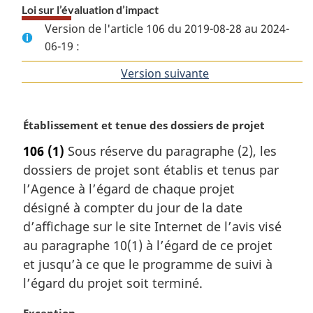
Loi sur l’évaluation d’impact
Version de l'article 106 du 2019-08-28 au 2024-
06-19 :
Version suivante
de
l'article
N
Établissement et tenue des dossiers de projet
o
106
(1)
Sous réserve du paragraphe (2), les
t
dossiers de projet sont établis et tenus par
e
m
l’Agence à l’égard de chaque projet
a
désigné à compter du jour de la date
r
d’affichage sur le site Internet de l’avis visé
g
au paragraphe 10(1) à l’égard de ce projet
i
et jusqu’à ce que le programme de suivi à
n
a
l’égard du projet soit terminé.
l
e
N
Exception