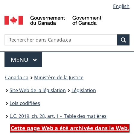
Language
English
Passer
Passer
Passer
au
à
à
selection
contenu
«
la
principal
À
version
propos
HTML
Recherche
R
Rec
de
simplifiée
d
ce
C
Menu
site
MENU
PRINCIPAL
You
Canada.ca
Ministère de la Justice
are
Site Web de la législation
Législation
here:
Lois codifiées
L.C.
2019, ch. 28, art. 1 - Table des matières
Cette page Web a été archivée dans le Web.