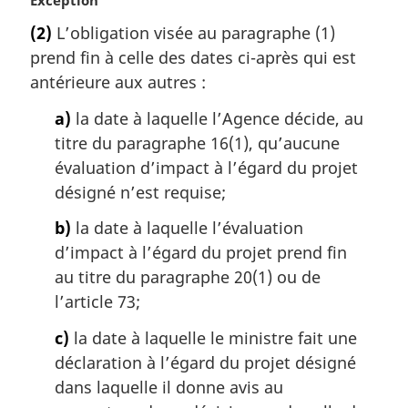
:
o
(2)
L’obligation visée au paragraphe (1)
t
prend fin à celle des dates ci-après qui est
e
m
antérieure aux autres :
a
a)
la date à laquelle l’Agence décide, au
r
g
titre du paragraphe 16(1), qu’aucune
i
évaluation d’impact à l’égard du projet
n
désigné n’est requise;
a
l
b)
la date à laquelle l’évaluation
e
d’impact à l’égard du projet prend fin
:
au titre du paragraphe 20(1) ou de
l’article 73;
c)
la date à laquelle le ministre fait une
déclaration à l’égard du projet désigné
dans laquelle il donne avis au