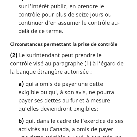
sur l’intérêt public, en prendre le
contrôle pour plus de seize jours ou
continuer d’en assumer le contrôle au-
delà de ce terme.
N
Circonstances permettant la prise de contrôle
o
(2)
Le surintendant peut prendre le
t
contrôle visé au paragraphe (1) à l’égard de
e
m
la banque étrangère autorisée :
a
a)
qui a omis de payer une dette
r
g
exigible ou qui, à son avis, ne pourra
i
payer ses dettes au fur et à mesure
n
qu’elles deviendront exigibles;
a
l
b)
qui, dans le cadre de l’exercice de ses
e
activités au Canada, a omis de payer
: