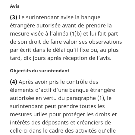
N
Avis
o
(3)
Le surintendant avise la banque
t
étrangère autorisée avant de prendre la
e
m
mesure visée à l’alinéa (1)b) et lui fait part
a
de son droit de faire valoir ses observations
r
par écrit dans le délai qu’il fixe ou, au plus
g
tard, dix jours après réception de l’avis.
i
n
N
Objectifs du surintendant
a
o
l
(4)
Après avoir pris le contrôle des
t
e
éléments d’actif d’une banque étrangère
e
:
m
autorisée en vertu du paragraphe (1), le
a
surintendant peut prendre toutes les
r
mesures utiles pour protéger les droits et
g
intérêts des déposants et créanciers de
i
celle-ci dans le cadre des activités qu’elle
n