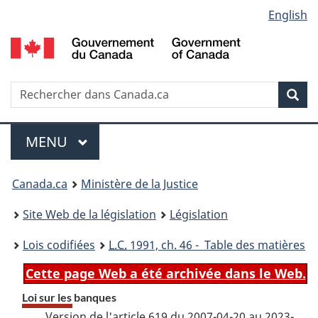
Language
English
Passer
Passer
Passer
au
à
à
selection
contenu
«
la
principal
À
version
propos
HTML
Recherche
R
Rec
de
simplifiée
d
ce
C
Menu
site
MENU
PRINCIPAL
You
Canada.ca
Ministère de la Justice
are
Site Web de la législation
Législation
here:
Lois codifiées
L.C.
1991, ch. 46 - Table des matières
Cette page Web a été archivée dans le Web.
Loi sur les banques
Version de l'article 619 du 2007-04-20 au 2023-