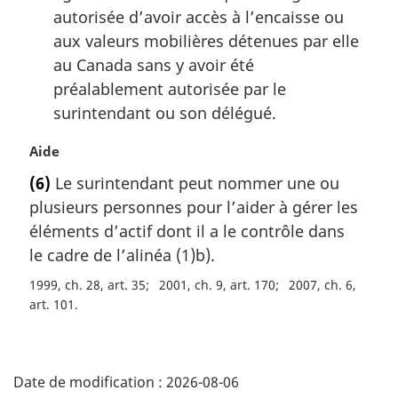
autorisée d’avoir accès à l’encaisse ou
aux valeurs mobilières détenues par elle
au Canada sans y avoir été
préalablement autorisée par le
surintendant ou son délégué.
N
Aide
o
(6)
Le surintendant peut nommer une ou
t
plusieurs personnes pour l’aider à gérer les
e
m
éléments d’actif dont il a le contrôle dans
a
le cadre de l’alinéa (1)b).
r
1999, ch. 28, art. 35
2001, ch. 9, art. 170
2007, ch. 6,
g
art. 101
i
n
a
D
l
Date de modification :
2026-08-06
e