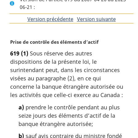
06-21 :
Version précédente
de
Version suivante
de
l'article
l'article
N
Prise de contrôle des éléments d’actif
o
619
(1)
Sous réserve des autres
t
dispositions de la présente loi, le
e
m
surintendant peut, dans les circonstances
a
visées au paragraphe (2), en ce qui
r
concerne la banque étrangère autorisée ou
g
les activités que celle-ci exerce au Canada :
i
n
a)
prendre le contrôle pendant au plus
a
seize jours des éléments d’actif de la
l
banque étrangère autorisée;
e
:
b)
sauf avis contraire du ministre fondé