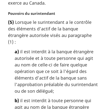
a
exerce au Canada.
l
e
N
Pouvoirs du surintendant
:
o
(5)
Lorsque le surintendant a le contrôle
t
des éléments d’actif de la banque
e
m
étrangère autorisée visés au paragraphe
a
(1) :
r
g
a)
il est interdit à la banque étrangère
i
autorisée et à toute personne qui agit
n
au nom de celle-ci de faire quelque
a
opération que ce soit à l’égard des
l
éléments d’actif de la banque sans
e
:
l’approbation préalable du surintendant
ou de son délégué;
b)
il est interdit à toute personne qui
agit au nom de la banque étrangère