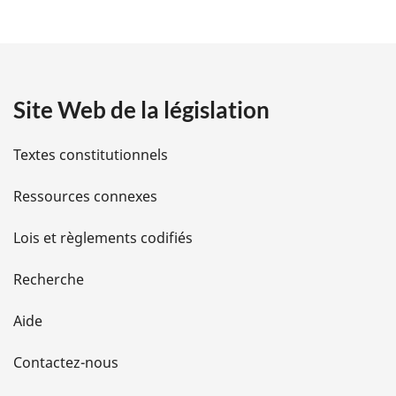
é
:
t
a
Site Web de la législation
i
l
Textes constitutionnels
s
Ressources connexes
d
Lois et règlements codifiés
e
Recherche
l
Aide
a
Contactez-nous
p