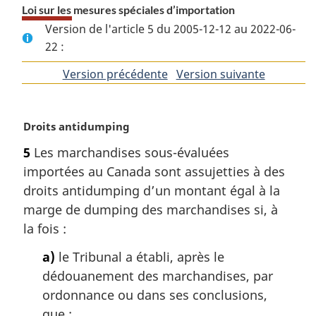
Loi sur les mesures spéciales d’importation
Version de l'article 5 du 2005-12-12 au 2022-06-
22 :
Version précédente
de
Version suivante
de
l'article
l'article
N
Droits antidumping
o
5
Les marchandises sous-évaluées
t
importées au Canada sont assujetties à des
e
m
droits antidumping d’un montant égal à la
a
marge de dumping des marchandises si, à
r
la fois :
g
i
a)
le Tribunal a établi, après le
n
dédouanement des marchandises, par
a
ordonnance ou dans ses conclusions,
l
que :
e