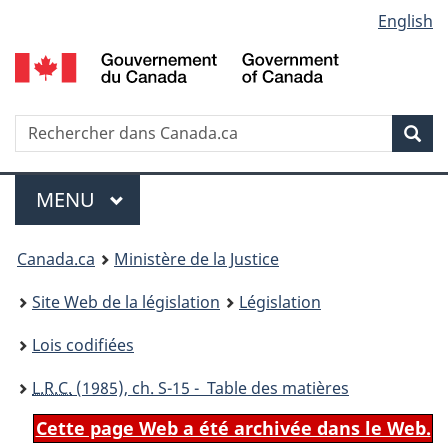
Language
English
Passer
Passer
Passer
au
à
à
selection
contenu
«
la
principal
À
version
propos
HTML
Recherche
R
Rec
de
simplifiée
d
ce
C
Menu
site
MENU
PRINCIPAL
You
Canada.ca
Ministère de la Justice
are
Site Web de la législation
Législation
here:
Lois codifiées
L.R.C.
(1985), ch. S-15 - Table des matières
Cette page Web a été archivée dans le Web.