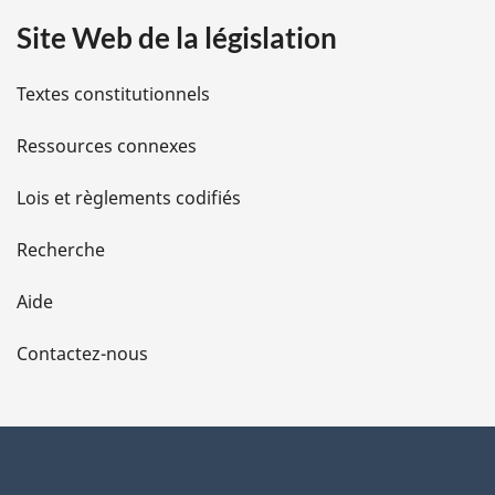
Site Web de la législation
i
l
Textes constitutionnels
s
Ressources connexes
d
Lois et règlements codifiés
e
Recherche
l
Aide
a
Contactez-nous
p
a
g