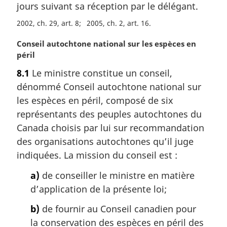
jours suivant sa réception par le délégant.
:
2002, ch. 29, art. 8
2005, ch. 2, art. 16
N
Conseil autochtone national sur les espèces en
o
péril
t
8.1
Le ministre constitue un conseil,
e
dénommé Conseil autochtone national sur
m
a
les espèces en péril, composé de six
r
représentants des peuples autochtones du
g
Canada choisis par lui sur recommandation
i
des organisations autochtones qu’il juge
n
indiquées. La mission du conseil est :
a
l
a)
de conseiller le ministre en matière
e
d’application de la présente loi;
:
b)
de fournir au Conseil canadien pour
la conservation des espèces en péril des