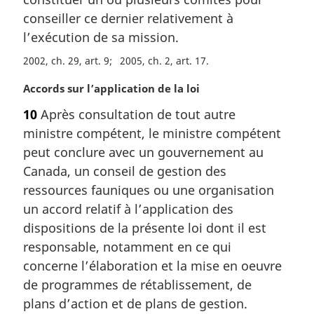
i
conseiller ce dernier relativement à
n
a
l’exécution de sa mission.
l
2002, ch. 29, art. 9
2005, ch. 2, art. 17
e
:
N
Accords sur l’application de la loi
o
10
Après consultation de tout autre
t
ministre compétent, le ministre compétent
e
m
peut conclure avec un gouvernement au
a
Canada, un conseil de gestion des
r
ressources fauniques ou une organisation
g
un accord relatif à l’application des
i
dispositions de la présente loi dont il est
n
a
responsable, notamment en ce qui
l
concerne l’élaboration et la mise en oeuvre
e
de programmes de rétablissement, de
:
plans d’action et de plans de gestion.