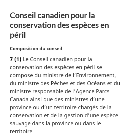
Conseil canadien pour la
conservation des espèces en
péril
N
Composition du conseil
o
7
(1)
Le Conseil canadien pour la
t
conservation des espèces en péril se
e
m
compose du ministre de l’Environnement,
a
du ministre des Pêches et des Océans et du
r
ministre responsable de l’Agence Parcs
g
Canada ainsi que des ministres d’une
i
province ou d’un territoire chargés de la
n
a
conservation et de la gestion d’une espèce
l
sauvage dans la province ou dans le
e
territoire.