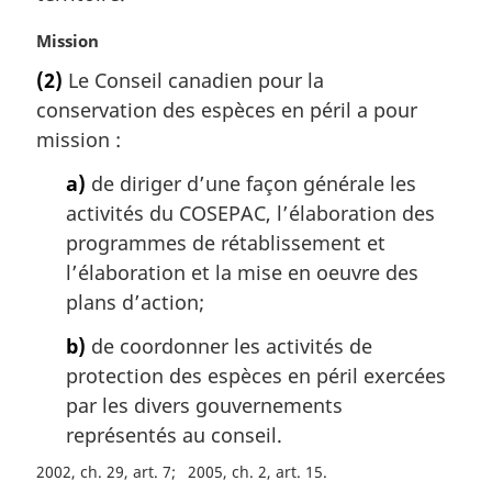
:
N
Mission
o
(2)
Le Conseil canadien pour la
t
conservation des espèces en péril a pour
e
m
mission :
a
a)
de diriger d’une façon générale les
r
g
activités du COSEPAC, l’élaboration des
i
programmes de rétablissement et
n
l’élaboration et la mise en oeuvre des
a
plans d’action;
l
e
b)
de coordonner les activités de
:
protection des espèces en péril exercées
par les divers gouvernements
représentés au conseil.
2002, ch. 29, art. 7
2005, ch. 2, art. 15