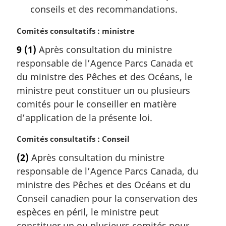
conseils et des recommandations.
N
Comités consultatifs : ministre
o
9
(1)
Après consultation du ministre
t
responsable de l’Agence Parcs Canada et
e
m
du ministre des Pêches et des Océans, le
a
ministre peut constituer un ou plusieurs
r
comités pour le conseiller en matière
g
d’application de la présente loi.
i
n
N
Comités consultatifs : Conseil
a
o
l
(2)
Après consultation du ministre
t
e
responsable de l’Agence Parcs Canada, du
e
:
m
ministre des Pêches et des Océans et du
a
Conseil canadien pour la conservation des
r
espèces en péril, le ministre peut
g
constituer un ou plusieurs comités pour