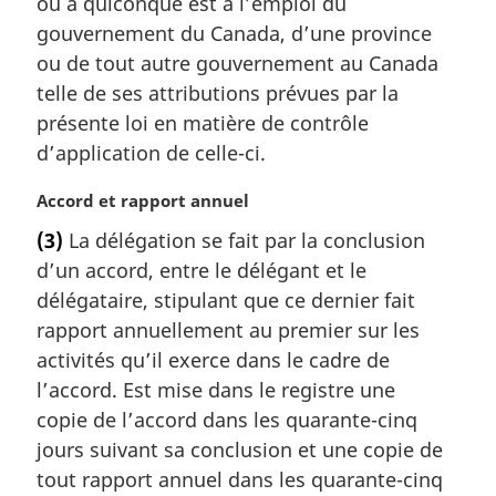
ou à quiconque est à l’emploi du
i
gouvernement du Canada, d’une province
n
a
ou de tout autre gouvernement au Canada
l
telle de ses attributions prévues par la
e
présente loi en matière de contrôle
:
d’application de celle-ci.
N
Accord et rapport annuel
o
(3)
La délégation se fait par la conclusion
t
d’un accord, entre le délégant et le
e
m
délégataire, stipulant que ce dernier fait
a
rapport annuellement au premier sur les
r
activités qu’il exerce dans le cadre de
g
l’accord. Est mise dans le registre une
i
copie de l’accord dans les quarante-cinq
n
a
jours suivant sa conclusion et une copie de
l
tout rapport annuel dans les quarante-cinq
e