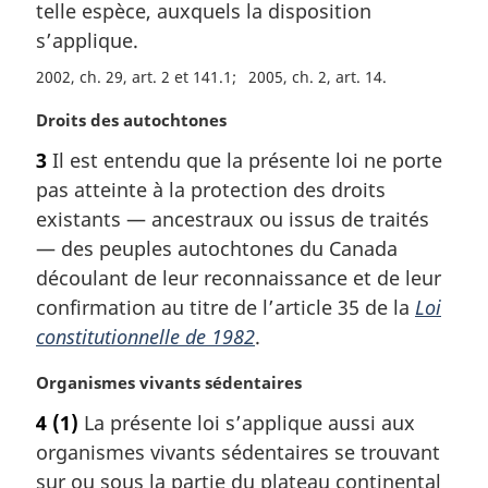
telle espèce, auxquels la disposition
g
s’applique.
i
n
2002, ch. 29, art. 2 et 141.1
2005, ch. 2, art. 14
a
l
N
Droits des autochtones
e
o
3
Il est entendu que la présente loi ne porte
:
t
pas atteinte à la protection des droits
e
m
existants — ancestraux ou issus de traités
a
— des peuples autochtones du Canada
r
découlant de leur reconnaissance et de leur
g
confirmation au titre de l’article 35 de la
Loi
i
constitutionnelle de 1982
.
n
a
N
Organismes vivants sédentaires
l
o
e
4
(1)
La présente loi s’applique aussi aux
t
:
organismes vivants sédentaires se trouvant
e
m
sur ou sous la partie du plateau continental