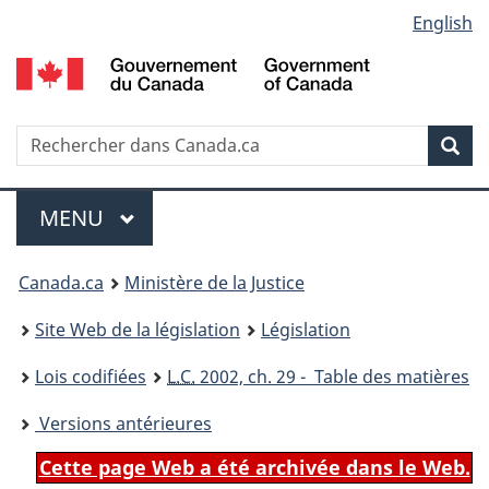
Language
English
Passer
Passer
Passer
au
à
à
selection
contenu
«
la
principal
À
version
propos
HTML
Recherche
R
Rec
de
simplifiée
d
ce
C
Menu
site
MENU
PRINCIPAL
You
Canada.ca
Ministère de la Justice
are
Site Web de la législation
Législation
here:
Lois codifiées
L.C.
2002, ch. 29 - Table des matières
Versions antérieures
Cette page Web a été archivée dans le Web.