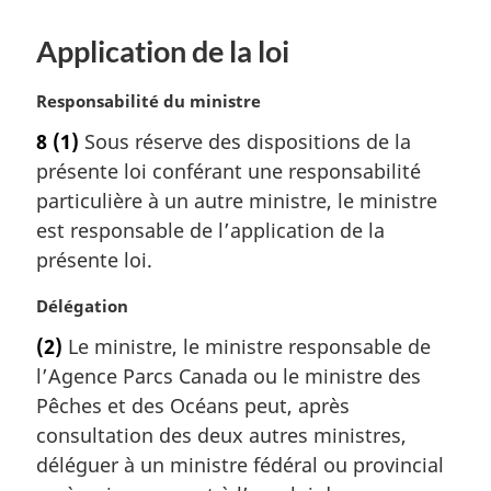
Application de la loi
N
Responsabilité du ministre
o
8
(1)
Sous réserve des dispositions de la
t
présente loi conférant une responsabilité
e
m
particulière à un autre ministre, le ministre
a
est responsable de l’application de la
r
présente loi.
g
i
N
Délégation
n
o
a
(2)
Le ministre, le ministre responsable de
t
l
l’Agence Parcs Canada ou le ministre des
e
e
m
Pêches et des Océans peut, après
:
a
consultation des deux autres ministres,
r
déléguer à un ministre fédéral ou provincial
g