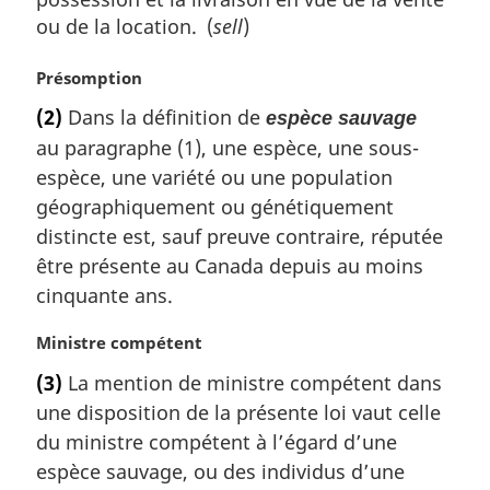
ou de la location. (
sell
)
N
Présomption
o
(2)
Dans la définition de
espèce sauvage
t
au paragraphe (1), une espèce, une sous-
e
m
espèce, une variété ou une population
a
géographiquement ou génétiquement
r
distincte est, sauf preuve contraire, réputée
g
être présente au Canada depuis au moins
i
cinquante ans.
n
a
l
N
Ministre compétent
e
o
(3)
La mention de ministre compétent dans
:
t
une disposition de la présente loi vaut celle
e
m
du ministre compétent à l’égard d’une
a
espèce sauvage, ou des individus d’une
r