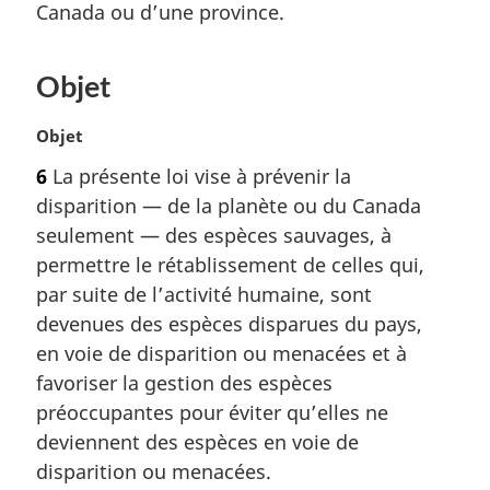
Canada ou d’une province.
e
m
a
Objet
r
g
i
N
Objet
n
o
6
La présente loi vise à prévenir la
a
t
disparition — de la planète ou du Canada
l
e
e
m
seulement — des espèces sauvages, à
:
a
permettre le rétablissement de celles qui,
r
par suite de l’activité humaine, sont
g
devenues des espèces disparues du pays,
i
en voie de disparition ou menacées et à
n
a
favoriser la gestion des espèces
l
préoccupantes pour éviter qu’elles ne
e
deviennent des espèces en voie de
:
disparition ou menacées.