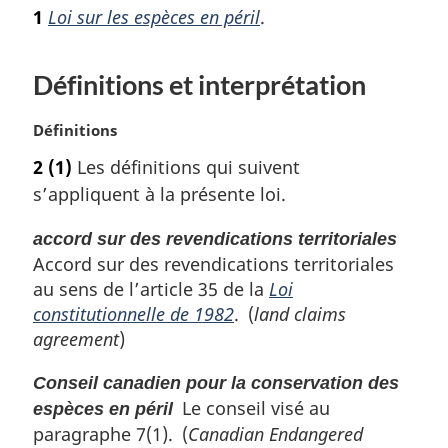
o
1
Loi sur les espèces en péril
.
t
e
m
Définitions et interprétation
a
r
N
Définitions
g
o
i
2
(1)
Les définitions qui suivent
t
n
s’appliquent à la présente loi.
e
a
m
l
accord sur des revendications territoriales
a
e
Accord sur des revendications territoriales
r
:
g
au sens de l’article 35 de la
Loi
i
constitutionnelle de 1982
. (
land claims
n
agreement
)
a
l
Conseil canadien pour la conservation des
e
Le conseil visé au
espèces en péril
:
paragraphe 7(1). (
Canadian Endangered