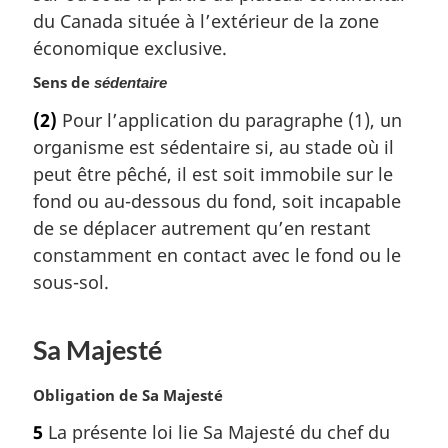
a
du Canada située à l’extérieur de la zone
r
économique exclusive.
g
i
Sens de
sédentaire
n
(2)
Pour l’application du paragraphe (1), un
a
organisme est sédentaire si, au stade où il
l
e
peut être pêché, il est soit immobile sur le
:
fond ou au-dessous du fond, soit incapable
de se déplacer autrement qu’en restant
constamment en contact avec le fond ou le
sous-sol.
Sa Majesté
N
Obligation de Sa Majesté
o
5
La présente loi lie Sa Majesté du chef du
t