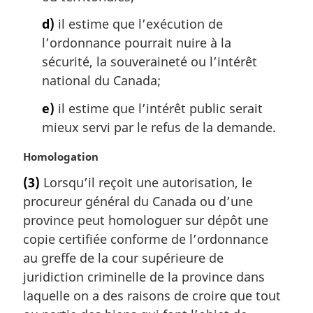
d)
il estime que l’exécution de
l’ordonnance pourrait nuire à la
sécurité, la souveraineté ou l’intérêt
national du Canada;
e)
il estime que l’intérêt public serait
mieux servi par le refus de la demande.
N
Homologation
o
(3)
Lorsqu’il reçoit une autorisation, le
t
procureur général du Canada ou d’une
e
m
province peut homologuer sur dépôt une
a
copie certifiée conforme de l’ordonnance
r
au greffe de la cour supérieure de
g
juridiction criminelle de la province dans
i
laquelle on a des raisons de croire que tout
n
a