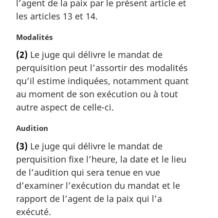
l’agent de la paix par le présent article et
:
les articles 13 et 14.
N
Modalités
o
(2)
Le juge qui délivre le mandat de
t
perquisition peut l’assortir des modalités
e
m
qu’il estime indiquées, notamment quant
a
au moment de son exécution ou à tout
r
autre aspect de celle-ci.
g
i
N
Audition
n
o
a
(3)
Le juge qui délivre le mandat de
t
l
perquisition fixe l’heure, la date et le lieu
e
e
m
de l’audition qui sera tenue en vue
:
a
d’examiner l’exécution du mandat et le
r
rapport de l’agent de la paix qui l’a
g
exécuté.
i