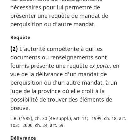
e
nécessaires pour lui permettre de
:
présenter une requête de mandat de
perquisition ou d’autre mandat.
N
Requête
o
(2)
L’autorité compétente à qui les
t
documents ou renseignements sont
e
m
fournis présente une requête
ex parte
, en
a
vue de la délivrance d’un mandat de
r
perquisition ou d’un autre mandat, à un
g
juge de la province où elle croit à la
i
possibilité de trouver des éléments de
n
a
preuve.
l
L.R. (1985), ch. 30 (4e suppl.), art. 11
1999, ch. 18, art.
e
103
2000, ch. 24, art. 59
:
N
Délivrance