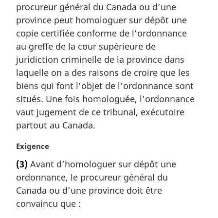
procureur général du Canada ou d’une
e
m
province peut homologuer sur dépôt une
a
copie certifiée conforme de l’ordonnance
r
au greffe de la cour supérieure de
g
juridiction criminelle de la province dans
i
laquelle on a des raisons de croire que les
n
a
biens qui font l’objet de l’ordonnance sont
l
situés. Une fois homologuée, l’ordonnance
e
vaut jugement de ce tribunal, exécutoire
:
partout au Canada.
N
Exigence
o
(3)
Avant d’homologuer sur dépôt une
t
ordonnance, le procureur général du
e
m
Canada ou d’une province doit être
a
convaincu que :
r