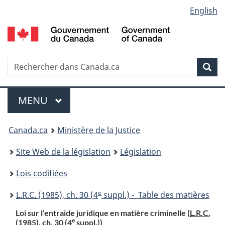
Language
English
Passer
Passer
Passer
au
à
à
selection
contenu
«
la
principal
À
version
propos
HTML
Recherche
R
Rec
de
simplifiée
d
ce
C
Menu
site
MENU
PRINCIPAL
You
Canada.ca
Ministère de la Justice
are
Site Web de la législation
Législation
here:
Lois codifiées
e
L.R.C.
(1985), ch. 30 (4
suppl.) - Table des matières
Loi sur l’entraide juridique en matière criminelle (
L.R.C.
e
(1985), ch. 30 (4
suppl.))