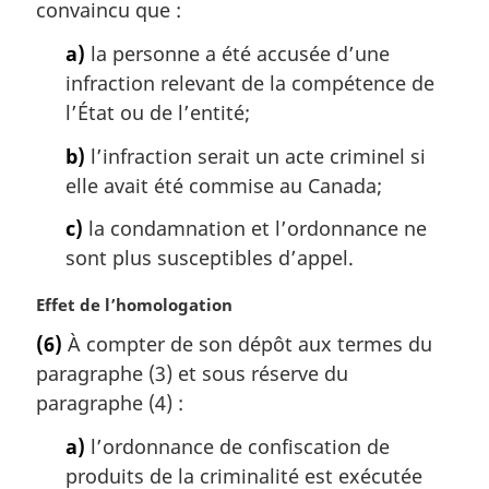
a
convaincu que :
r
g
a)
la personne a été accusée d’une
i
infraction relevant de la compétence de
n
l’État ou de l’entité;
a
l
b)
l’infraction serait un acte criminel si
e
elle avait été commise au Canada;
:
c)
la condamnation et l’ordonnance ne
sont plus susceptibles d’appel.
N
Effet de l’homologation
o
(6)
À compter de son dépôt aux termes du
t
paragraphe (3) et sous réserve du
e
m
paragraphe (4) :
a
a)
l’ordonnance de confiscation de
r
g
produits de la criminalité est exécutée