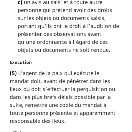
c)
un avis au saisi et à toute autre
personne qui prétend avoir des droits
sur les objets ou documents saisis,
portant qu’ils ont le droit à l’audition de
présenter des observations avant
qu’une ordonnance à l’égard de ces
objets ou documents ne soit rendue.
N
Exécution
o
(5)
L’agent de la paix qui exécute le
t
mandat doit, avant de pénétrer dans les
e
m
lieux où doit s’effectuer la perquisition ou
a
dans les plus brefs délais possible par la
r
suite, remettre une copie du mandat à
g
toute personne présente et apparemment
i
responsable des lieux.
n
a