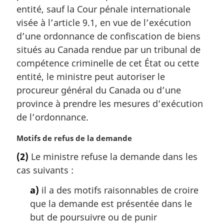
m
entité, sauf la Cour pénale internationale
a
visée à l’article 9.1, en vue de l’exécution
r
d’une ordonnance de confiscation de biens
g
situés au Canada rendue par un tribunal de
i
compétence criminelle de cet État ou cette
n
a
entité, le ministre peut autoriser le
l
procureur général du Canada ou d’une
e
province à prendre les mesures d’exécution
:
de l’ordonnance.
N
Motifs de refus de la demande
o
(2)
Le ministre refuse la demande dans les
t
cas suivants :
e
m
a)
il a des motifs raisonnables de croire
a
que la demande est présentée dans le
r
g
but de poursuivre ou de punir