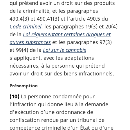
a
qui prétend avoir un droit sur des produits
r
de la criminalité, et les paragraphes
g
490.4(3) et 490.41(3) et l’article 490.5 du
i
Code criminel
, les paragraphes 19(3) et 20(4)
n
a
de la
Loi réglementant certaines drogues et
l
autres substances
et les paragraphes 97(3)
e
et 99(4) de la
Loi sur le cannabis
:
s’appliquent, avec les adaptations
nécessaires, à la personne qui prétend
avoir un droit sur des biens infractionnels.
N
Présomption
o
(10)
La personne condamnée pour
t
l’infraction qui donne lieu à la demande
e
m
d’exécution d’une ordonnance de
a
confiscation rendue par un tribunal de
r
compétence criminelle d’un État ou d’une