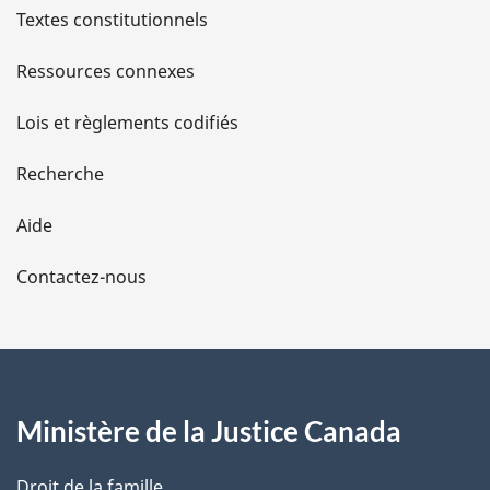
l
Textes constitutionnels
s
Ressources connexes
d
Lois et règlements codifiés
e
Recherche
l
Aide
a
Contactez-nous
p
a
g
Ministère de la Justice Canada
e
Droit de la famille