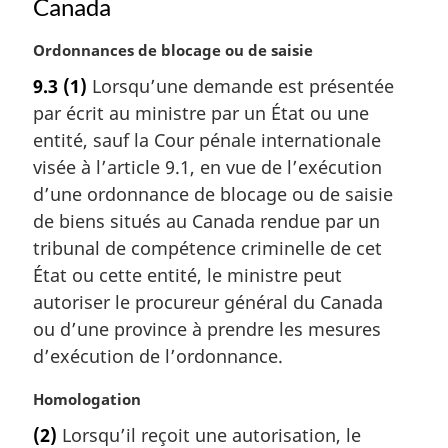
Canada
N
Ordonnances de blocage ou de saisie
o
9.3
(1)
Lorsqu’une demande est présentée
t
par écrit au ministre par un État ou une
e
m
entité, sauf la Cour pénale internationale
a
visée à l’article 9.1, en vue de l’exécution
r
d’une ordonnance de blocage ou de saisie
g
de biens situés au Canada rendue par un
i
tribunal de compétence criminelle de cet
n
a
État ou cette entité, le ministre peut
l
autoriser le procureur général du Canada
e
ou d’une province à prendre les mesures
:
d’exécution de l’ordonnance.
N
Homologation
o
(2)
Lorsqu’il reçoit une autorisation, le
t