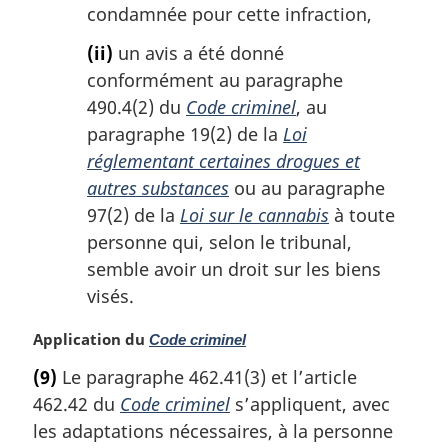
condamnée pour cette infraction,
(ii)
un avis a été donné
conformément au paragraphe
490.4(2) du
Code criminel
, au
paragraphe 19(2) de la
Loi
réglementant certaines drogues et
autres substances
ou au paragraphe
97(2) de la
Loi sur le cannabis
à toute
personne qui, selon le tribunal,
semble avoir un droit sur les biens
visés.
N
Application du
Code criminel
o
(9)
Le paragraphe 462.41(3) et l’article
t
462.42 du
Code criminel
s’appliquent, avec
e
m
les adaptations nécessaires, à la personne