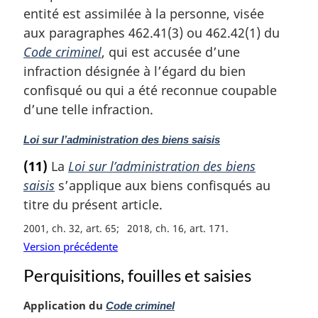
g
entité est assimilée à la personne, visée
i
aux paragraphes 462.41(3) ou 462.42(1) du
n
a
Code criminel
, qui est accusée d’une
l
infraction désignée à l’égard du bien
e
confisqué ou qui a été reconnue coupable
:
d’une telle infraction.
N
Loi sur l’administration des biens saisis
o
(11)
La
Loi sur l’administration des biens
t
saisis
s’applique aux biens confisqués au
e
m
titre du présent article.
a
2001, ch. 32, art. 65
2018, ch. 16, art. 171
r
Version précédente
g
i
Perquisitions, fouilles et saisies
n
a
N
Application du
Code criminel
l