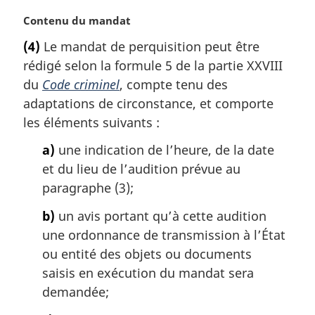
n
N
Contenu du mandat
a
o
l
(4)
Le mandat de perquisition peut être
t
e
rédigé selon la formule 5 de la partie XXVIII
e
:
m
du
Code criminel
, compte tenu des
a
adaptations de circonstance, et comporte
r
les éléments suivants :
g
i
a)
une indication de l’heure, de la date
n
et du lieu de l’audition prévue au
a
paragraphe (3);
l
e
b)
un avis portant qu’à cette audition
:
une ordonnance de transmission à l’État
ou entité des objets ou documents
saisis en exécution du mandat sera
demandée;