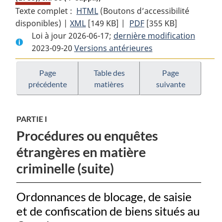
Texte complet :
HTML
Texte
(Boutons d’accessibilité
disponibles) |
XML
Texte
[149 KB]
complet
|
PDF
Texte
[355 KB]
Loi à jour 2026-06-17;
complet
:
dernière modification
complet
2023-09-20
Versions antérieures
:
Loi
:
Loi
sur
Loi
sur
l’entraide
sur
Page
Table des
Page
précédente
matières
suivante
l’entraide
juridique
l’entraide
juridique
en
juridique
en
matière
en
PARTIE I
matière
criminelle
matière
Procédures ou enquêtes
criminelle
criminelle
étrangères en matière
criminelle (suite)
Ordonnances de blocage, de saisie
et de confiscation de biens situés au