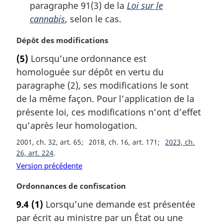
paragraphe 91(3) de la
Loi sur le
cannabis
, selon le cas.
N
Dépôt des modifications
o
(5)
Lorsqu’une ordonnance est
t
homologuée sur dépôt en vertu du
e
m
paragraphe (2), ses modifications le sont
a
de la même façon. Pour l’application de la
r
présente loi, ces modifications n’ont d’effet
g
qu’après leur homologation.
i
n
2001, ch. 32, art. 65
2018, ch. 16, art. 171
2023, ch.
a
26, art. 224
l
Version précédente
e
:
N
Ordonnances de confiscation
o
9.4
(1)
Lorsqu’une demande est présentée
t
par écrit au ministre par un État ou une
e