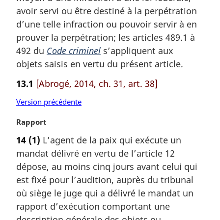
g
avoir servi ou être destiné à la perpétration
i
d’une telle infraction ou pouvoir servir à en
n
a
prouver la perpétration; les articles 489.1 à
l
492 du
Code criminel
s’appliquent aux
e
objets saisis en vertu du présent article.
:
13.1
[Abrogé, 2014, ch. 31, art. 38]
Version précédente
N
Rapport
o
14
(1)
L’agent de la paix qui exécute un
t
mandat délivré en vertu de l’article 12
e
m
dépose, au moins cinq jours avant celui qui
a
est fixé pour l’audition, auprès du tribunal
r
où siège le juge qui a délivré le mandat un
g
rapport d’exécution comportant une
i
description générale des objets ou
n