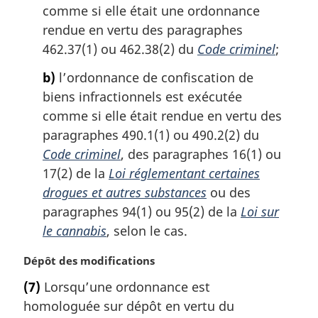
i
comme si elle était une ordonnance
n
rendue en vertu des paragraphes
a
462.37(1) ou 462.38(2) du
Code criminel
;
l
e
b)
l’ordonnance de confiscation de
:
biens infractionnels est exécutée
comme si elle était rendue en vertu des
paragraphes 490.1(1) ou 490.2(2) du
Code criminel
, des paragraphes 16(1) ou
17(2) de la
Loi réglementant certaines
drogues et autres substances
ou des
paragraphes 94(1) ou 95(2) de la
Loi sur
le cannabis
, selon le cas.
N
Dépôt des modifications
o
(7)
Lorsqu’une ordonnance est
t
homologuée sur dépôt en vertu du
e