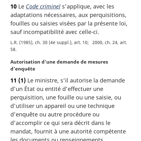
o
e
10
Le
Code criminel
s’applique, avec les
t
:
adaptations nécessaires, aux perquisitions,
e
m
fouilles ou saisies visées par la présente loi,
a
sauf incompatibilité avec celle-ci.
r
L.R. (1985), ch. 30 (4e suppl.), art. 10
2000, ch. 24, art.
g
58
i
n
N
Autorisation d’une demande de mesures
a
o
d’enquête
l
t
e
11
(1)
Le ministre, s’il autorise la demande
e
:
d’un État ou entité d’effectuer une
m
a
perquisition, une fouille ou une saisie, ou
r
d’utiliser un appareil ou une technique
g
d’enquête ou autre procédure ou
i
d’accomplir ce qui sera décrit dans le
n
mandat, fournit à une autorité compétente
a
l
les documents ou renseignements