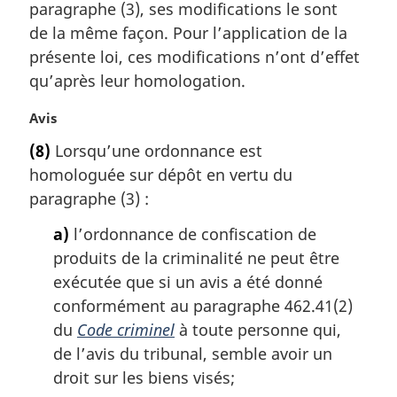
m
paragraphe (3), ses modifications le sont
a
de la même façon. Pour l’application de la
r
présente loi, ces modifications n’ont d’effet
g
qu’après leur homologation.
i
n
N
Avis
a
o
l
(8)
Lorsqu’une ordonnance est
t
e
homologuée sur dépôt en vertu du
e
:
m
paragraphe (3) :
a
a)
l’ordonnance de confiscation de
r
g
produits de la criminalité ne peut être
i
exécutée que si un avis a été donné
n
conformément au paragraphe 462.41(2)
a
du
Code criminel
à toute personne qui,
l
de l’avis du tribunal, semble avoir un
e
:
droit sur les biens visés;