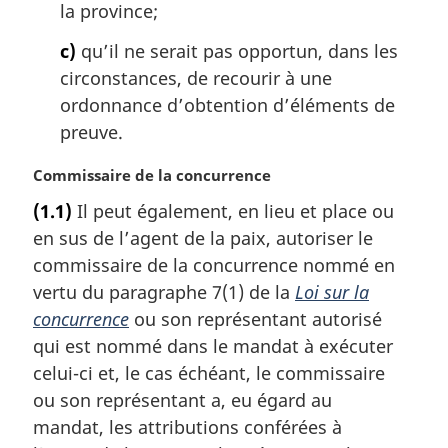
la province;
c)
qu’il ne serait pas opportun, dans les
circonstances, de recourir à une
ordonnance d’obtention d’éléments de
preuve.
N
Commissaire de la concurrence
o
(1.1)
Il peut également, en lieu et place ou
t
en sus de l’agent de la paix, autoriser le
e
m
commissaire de la concurrence nommé en
a
vertu du paragraphe 7(1) de la
Loi sur la
r
concurrence
ou son représentant autorisé
g
qui est nommé dans le mandat à exécuter
i
celui-ci et, le cas échéant, le commissaire
n
a
ou son représentant a, eu égard au
l
mandat, les attributions conférées à
e