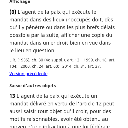
N
Affichage
l
o
e
(6)
L’agent de la paix qui exécute le
t
:
mandat dans des lieux inoccupés doit, dès
e
m
qu’il y pénètre ou dans les plus brefs délais
a
possible par la suite, afficher une copie du
r
mandat dans un endroit bien en vue dans
g
le lieu en question.
i
n
L.R. (1985), ch. 30 (4e suppl.), art. 12
1999, ch. 18, art.
a
104
2000, ch. 24, art. 60
2014, ch. 31, art. 37
l
Version précédente
e
:
N
Saisie d’autres objets
o
13
L’agent de la paix qui exécute un
t
mandat délivré en vertu de l’article 12 peut
e
m
aussi saisir tout objet qu’il croit, pour des
a
motifs raisonnables, avoir été obtenu au
r
moyen d’une infraction à une loi fédérale,