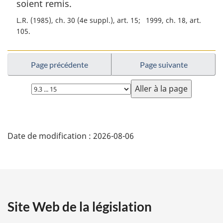
m
soient remis.
a
L.R. (1985), ch. 30 (4e suppl.), art. 15
1999, ch. 18, art.
r
105
g
i
n
Page précédente
Page suivante
a
l
Choisissez
e
la
:
page
D
Date de modification :
2026-08-06
é
t
a
Site Web de la législation
i