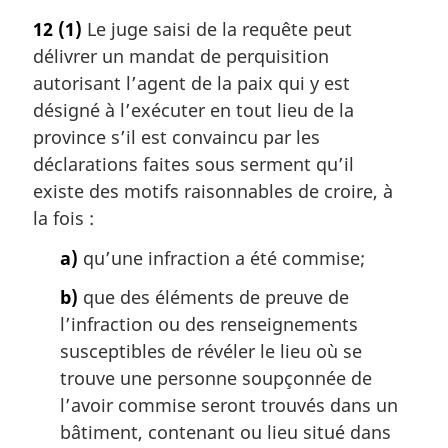
o
12
(1)
Le juge saisi de la requête peut
t
délivrer un mandat de perquisition
e
m
autorisant l’agent de la paix qui y est
a
désigné à l’exécuter en tout lieu de la
r
province s’il est convaincu par les
g
déclarations faites sous serment qu’il
i
existe des motifs raisonnables de croire, à
n
a
la fois :
l
a)
qu’une infraction a été commise;
e
:
b)
que des éléments de preuve de
l’infraction ou des renseignements
susceptibles de révéler le lieu où se
trouve une personne soupçonnée de
l’avoir commise seront trouvés dans un
bâtiment, contenant ou lieu situé dans