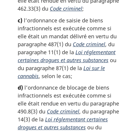
elle était rendue en vertu du paragraphe
:
462.33(3) du
Code criminel
;
c)
l’ordonnance de saisie de biens
infractionnels est exécutée comme si
elle était un mandat délivré en vertu du
paragraphe 487(1) du
Code criminel
, du
paragraphe 11(1) de la
Loi réglementant
certaines drogues et autres substances
ou
du paragraphe 87(1) de la
Loi sur le
cannabis
, selon le cas;
d)
l’ordonnance de blocage de biens
infractionnels est exécutée comme si
elle était rendue en vertu du paragraphe
490.8(3) du
Code criminel
, du paragraphe
14(3) de la
Loi réglementant certaines
drogues et autres substances
ou du