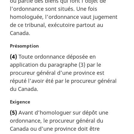
ou partie des biens qui font l’objet de
l
l’ordonnance sont situés. Une fois
e
homologuée, l’ordonnance vaut jugement
:
de ce tribunal, exécutoire partout au
Canada.
N
Présomption
o
(4)
Toute ordonnance déposée en
t
application du paragraphe (3) par le
e
m
procureur général d’une province est
a
réputé l’avoir été par le procureur général
r
du Canada.
g
i
N
Exigence
n
o
a
(5)
Avant d’homologuer sur dépôt une
t
l
ordonnance, le procureur général du
e
e
m
Canada ou d’une province doit être
: