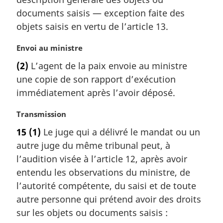
a
documents saisis — exception faite des
l
objets saisis en vertu de l’article 13.
e
:
N
Envoi au ministre
o
(2)
L’agent de la paix envoie au ministre
t
une copie de son rapport d’exécution
e
m
immédiatement après l’avoir déposé.
a
r
N
Transmission
g
o
15
(1)
Le juge qui a délivré le mandat ou un
i
t
autre juge du même tribunal peut, à
n
e
a
m
l’audition visée à l’article 12, après avoir
l
a
entendu les observations du ministre, de
e
r
l’autorité compétente, du saisi et de toute
:
g
autre personne qui prétend avoir des droits
i
sur les objets ou documents saisis :
n