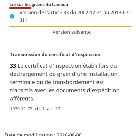
Loi sur les grains du Canada
Version de l'article 33 du 2002-12-31 au 2013-07-
31 :
Version suivante
de
l'article
N
Transmission du certificat d’inspection
o
33
Le certificat d’inspection établi lors du
t
déchargement de grain d’une installation
e
m
terminale ou de transbordement est
a
transmis avec les documents d’expédition
r
afférents.
g
i
1970-71-72, ch. 7, art. 27
n
a
D
l
e
Date de modification :
2026-08-06