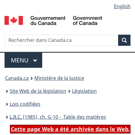
Language
English
Passer
Passer
Passer
au
à
à
selection
contenu
«
la
principal
À
version
propos
HTML
Recherche
R
Rec
de
simplifiée
d
ce
C
Menu
site
MENU
PRINCIPAL
You
Canada.ca
Ministère de la Justice
are
Site Web de la législation
Législation
here:
Lois codifiées
L.R.C.
(1985), ch. G-10 - Table des matières
Cette page Web a été archivée dans le Web.