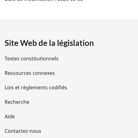
é
:
t
a
Site Web de la législation
i
l
Textes constitutionnels
s
Ressources connexes
d
Lois et règlements codifiés
e
Recherche
l
Aide
a
Contactez-nous
p