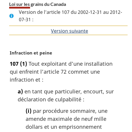
Loi sur les grains du Canada
Version de l'article 107 du 2002-12-31 au 2012-
07-31 :
Version suivante
de
l'article
N
Infraction et peine
o
107
(1)
Tout exploitant d’une installation
t
qui enfreint l’article 72 commet une
e
m
infraction et :
a
a)
en tant que particulier, encourt, sur
r
g
déclaration de culpabilité :
i
(i)
par procédure sommaire, une
n
a
amende maximale de neuf mille
l
dollars et un emprisonnement
e