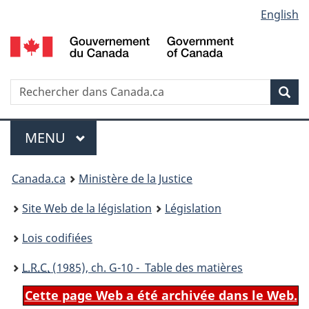
Language
English
Passer
Passer
Passer
au
à
à
selection
contenu
«
la
principal
À
version
propos
HTML
Recherche
R
Rec
de
simplifiée
d
ce
C
Menu
site
MENU
PRINCIPAL
You
Canada.ca
Ministère de la Justice
are
Site Web de la législation
Législation
here:
Lois codifiées
L.R.C.
(1985), ch. G-10 - Table des matières
Cette page Web a été archivée dans le Web.