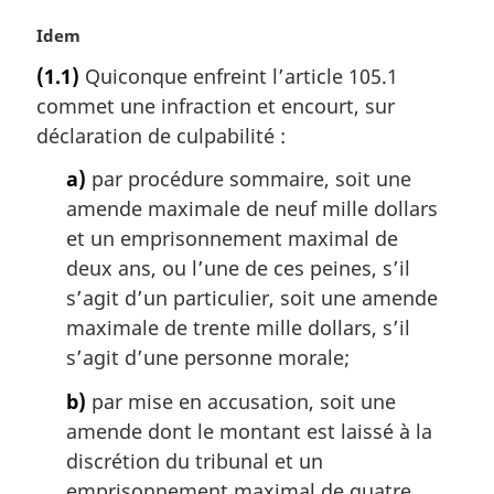
N
Idem
o
(1.1)
Quiconque enfreint l’article 105.1
t
commet une infraction et encourt, sur
e
m
déclaration de culpabilité :
a
a)
par procédure sommaire, soit une
r
g
amende maximale de neuf mille dollars
i
et un emprisonnement maximal de
n
deux ans, ou l’une de ces peines, s’il
a
s’agit d’un particulier, soit une amende
l
maximale de trente mille dollars, s’il
e
:
s’agit d’une personne morale;
b)
par mise en accusation, soit une
amende dont le montant est laissé à la
discrétion du tribunal et un
emprisonnement maximal de quatre