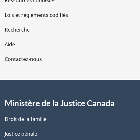
Ressources connexes
d
Lois et règlements codifiés
e
Recherche
l
Aide
a
Contactez-nous
p
a
g
Ministère de la Justice Canada
e
Droit de la famille
Justice pénale