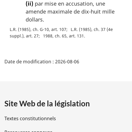
(ii)
par mise en accusation, une
amende maximale de dix-huit mille
dollars.
L.R. (1985), ch. G-10, art. 107
L.R. (1985), ch. 37 (4e
suppl.), art. 27
1988, ch. 65, art. 131
D
Date de modification :
2026-08-06
é
t
a
Site Web de la législation
i
l
Textes constitutionnels
s