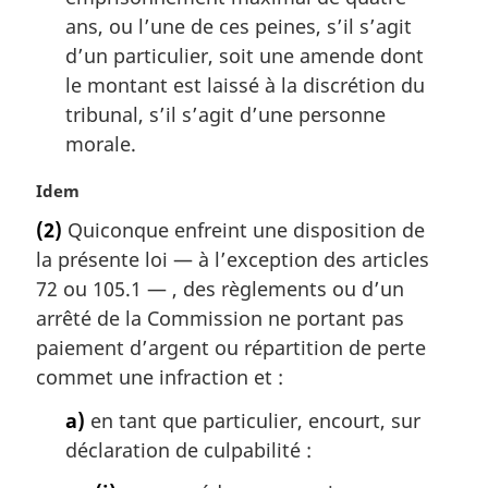
ans, ou l’une de ces peines, s’il s’agit
d’un particulier, soit une amende dont
le montant est laissé à la discrétion du
tribunal, s’il s’agit d’une personne
morale.
N
Idem
o
(2)
Quiconque enfreint une disposition de
t
la présente loi — à l’exception des articles
e
m
72 ou 105.1 — , des règlements ou d’un
a
arrêté de la Commission ne portant pas
r
paiement d’argent ou répartition de perte
g
commet une infraction et :
i
n
a)
en tant que particulier, encourt, sur
a
déclaration de culpabilité :
l
e