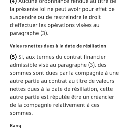
(4)
Aucune ordonnance rendue au titre de
t
la présente loi ne peut avoir pour effet de
e
m
suspendre ou de restreindre le droit
a
d’effectuer les opérations visées au
r
paragraphe (3).
g
i
N
Valeurs nettes dues à la date de résiliation
n
o
a
(5)
Si, aux termes du contrat financier
t
l
admissible visé au paragraphe (3), des
e
e
m
sommes sont dues par la compagnie à une
:
a
autre partie au contrat au titre de valeurs
r
nettes dues à la date de résiliation, cette
g
autre partie est réputée être un créancier
i
de la compagnie relativement à ces
n
a
sommes.
l
e
N
Rang
:
o