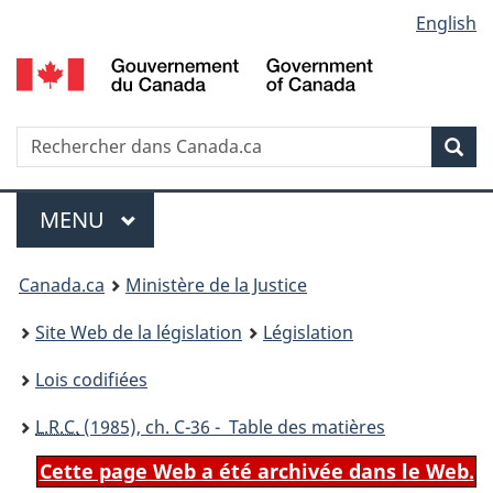
Language
English
Passer
Passer
Passer
au
à
à
selection
contenu
«
la
principal
À
version
propos
HTML
Recherche
R
Rec
de
simplifiée
d
ce
C
Menu
site
MENU
PRINCIPAL
You
Canada.ca
Ministère de la Justice
are
Site Web de la législation
Législation
here:
Lois codifiées
L.R.C.
(1985), ch. C-36 - Table des matières
Cette page Web a été archivée dans le Web.