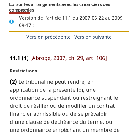
Loi sur les arrangements avec les créanciers des
compagnies
Version de l'article 11.1 du 2007-06-22 au 2009-
09-17 :
Version précédente
de
Version suivante
de
l'article
l'article
11.1
(1)
[Abrogé, 2007, ch. 29, art. 106]
N
Restrictions
o
(2)
Le tribunal ne peut rendre, en
t
application de la présente loi, une
e
m
ordonnance suspendant ou restreignant le
a
droit de résilier ou de modifier un contrat
r
financier admissible ou de se prévaloir
g
d’une clause de déchéance du terme, ou
i
une ordonnance empêchant un membre de
n