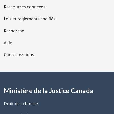
s
Ressources connexes
d
Lois et règlements codifiés
e
Recherche
l
Aide
a
Contactez-nous
p
a
g
Ministère de la Justice Canada
e
Droit de la famille