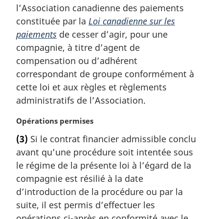
a
l’Association canadienne des paiements
l
constituée par la
Loi canadienne sur les
e
paiements
de cesser d’agir, pour une
:
compagnie, à titre d’agent de
compensation ou d’adhérent
correspondant de groupe conformément à
cette loi et aux règles et règlements
administratifs de l’Association.
N
Opérations permises
o
(3)
Si le contrat financier admissible conclu
t
avant qu’une procédure soit intentée sous
e
m
le régime de la présente loi à l’égard de la
a
compagnie est résilié à la date
r
d’introduction de la procédure ou par la
g
suite, il est permis d’effectuer les
i
opérations ci-après en conformité avec le
n