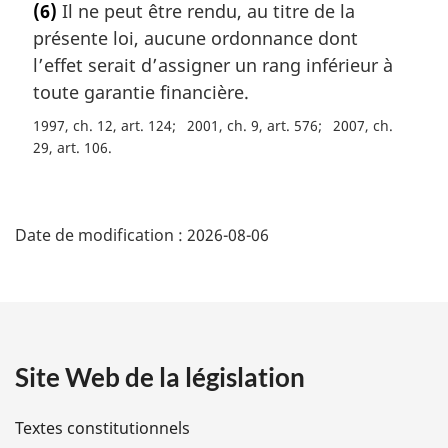
(6)
Il ne peut être rendu, au titre de la
t
présente loi, aucune ordonnance dont
e
m
l’effet serait d’assigner un rang inférieur à
a
toute garantie financière.
r
1997, ch. 12, art. 124
2001, ch. 9, art. 576
2007, ch.
g
29, art. 106
i
n
a
D
l
Date de modification :
2026-08-06
e
é
:
t
a
Site Web de la législation
i
l
Textes constitutionnels