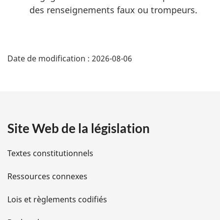
des renseignements faux ou trompeurs.
D
Date de modification :
2026-08-06
é
t
a
Site Web de la législation
i
l
Textes constitutionnels
s
Ressources connexes
d
Lois et règlements codifiés
e