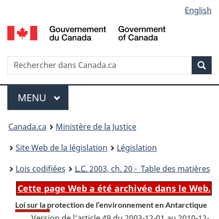
Language
English
Passer
Passer
Passer
au
à
à
selection
contenu
«
la
principal
À
version
propos
HTML
Recherche
R
Rec
de
simplifiée
d
ce
C
Menu
site
MENU
PRINCIPAL
You
Canada.ca
Ministère de la Justice
are
Site Web de la législation
Législation
here:
Lois codifiées
L.C.
2003, ch. 20 - Table des matières
Cette page Web a été archivée dans le Web.
Loi sur la protection de l’environnement en Antarctique
Version de l'article 49 du 2003-12-01 au 2010-12-