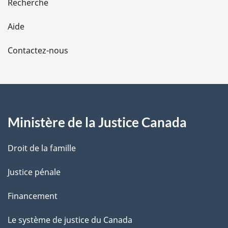
Recherche
l
Aide
a
Contactez-nous
p
a
g
Ministère de la Justice Canada
e
Droit de la famille
Justice pénale
Financement
Le système de justice du Canada