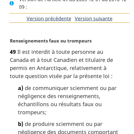
09 :
Version précédente
de
Version suivante
de
l'article
l'article
N
Renseignements faux ou trompeurs
o
49
Il est interdit à toute personne au
t
Canada et à tout Canadien et titulaire de
e
m
permis en Antarctique, relativement à
a
toute question visée par la présente loi :
r
g
a)
de communiquer sciemment ou par
i
négligence des renseignements,
n
échantillons ou résultats faux ou
a
trompeurs;
l
e
b)
de produire sciemment ou par
:
négligence des documents comportant