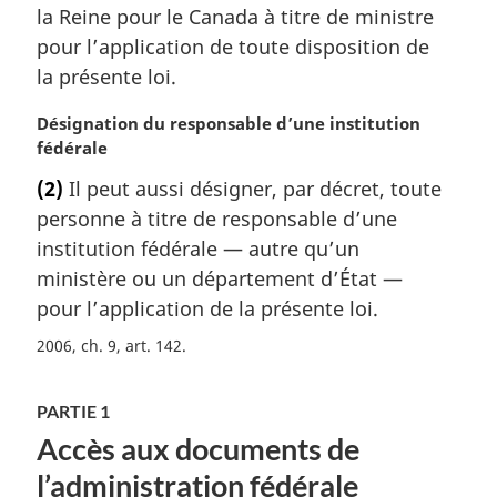
m
la Reine pour le Canada à titre de ministre
a
pour l’application de toute disposition de
r
la présente loi.
g
i
N
Désignation du responsable d’une institution
n
o
fédérale
a
t
l
(2)
Il peut aussi désigner, par décret, toute
e
e
personne à titre de responsable d’une
m
:
a
institution fédérale — autre qu’un
r
ministère ou un département d’État —
g
pour l’application de la présente loi.
i
n
2006, ch. 9, art. 142
a
l
PARTIE 1
e
:
Accès aux documents de
l’administration fédérale