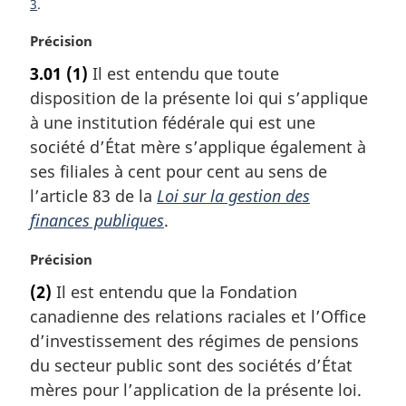
3
N
Précision
o
3.01
(1)
Il est entendu que toute
t
disposition de la présente loi qui s’applique
e
m
à une institution fédérale qui est une
a
société d’État mère s’applique également à
r
ses filiales à cent pour cent au sens de
g
l’article 83 de la
Loi sur la gestion des
i
finances publiques
.
n
a
N
Précision
l
o
e
(2)
Il est entendu que la Fondation
t
:
canadienne des relations raciales et l’Office
e
m
d’investissement des régimes de pensions
a
du secteur public sont des sociétés d’État
r
mères pour l’application de la présente loi.
g