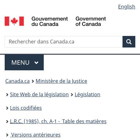
Language
English
Passer
Passer
Passer
au
à
à
selection
contenu
«
la
principal
À
version
propos
HTML
Recherche
R
Rec
de
simplifiée
d
ce
C
Menu
site
MENU
PRINCIPAL
You
Canada.ca
Ministère de la Justice
are
Site Web de la législation
Législation
here:
Lois codifiées
L.R.C.
(1985), ch. A-1 - Table des matières
Versions antérieures