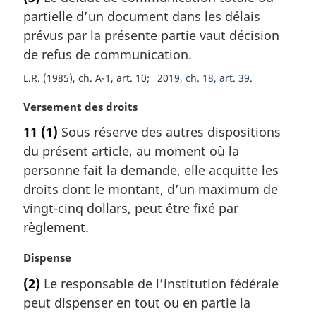
n
t
partielle d’un document dans les délais
a
e
l
m
prévus par la présente partie vaut décision
e
a
de refus de communication.
:
r
L.R. (1985), ch. A-1, art. 10
2019, ch. 18, art. 39
g
i
N
Versement des droits
n
o
a
11
(1)
Sous réserve des autres dispositions
t
l
du présent article, au moment où la
e
e
m
personne fait la demande, elle acquitte les
:
a
droits dont le montant, d’un maximum de
r
vingt-cinq dollars, peut être fixé par
g
règlement.
i
n
N
Dispense
a
o
l
(2)
Le responsable de l’institution fédérale
t
e
peut dispenser en tout ou en partie la
e
: