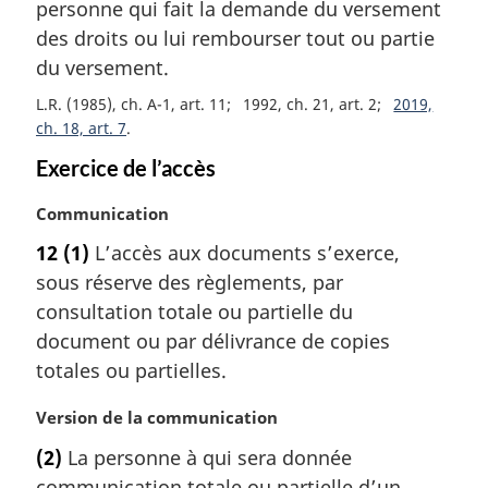
m
personne qui fait la demande du versement
a
des droits ou lui rembourser tout ou partie
r
du versement.
g
i
L.R. (1985), ch. A-1, art. 11
1992, ch. 21, art. 2
2019,
n
ch. 18, art. 7
a
Exercice de l’accès
l
e
N
Communication
:
o
12
(1)
L’accès aux documents s’exerce,
t
sous réserve des règlements, par
e
m
consultation totale ou partielle du
a
document ou par délivrance de copies
r
totales ou partielles.
g
i
N
Version de la communication
n
o
a
(2)
La personne à qui sera donnée
t
l
communication totale ou partielle d’un