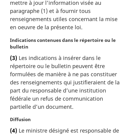
m
mettre à jour l’information visée au
a
paragraphe (1) et à fournir tous
r
renseignements utiles concernant la mise
g
en oeuvre de la présente loi.
i
n
N
Indications contenues dans le répertoire ou le
a
o
bulletin
l
t
e
(3)
Les indications à insérer dans le
e
:
répertoire ou le bulletin peuvent être
m
a
formulées de manière à ne pas constituer
r
des renseignements qui justifieraient de la
g
part du responsable d’une institution
i
fédérale un refus de communication
n
partielle d’un document.
a
l
N
Diffusion
e
o
:
(4)
Le ministre désigné est responsable de
t