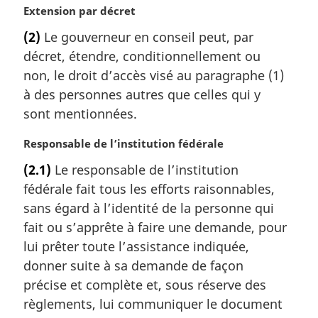
N
Extension par décret
o
(2)
Le gouverneur en conseil peut, par
t
décret, étendre, conditionnellement ou
e
m
non, le droit d’accès visé au paragraphe (1)
a
à des personnes autres que celles qui y
r
sont mentionnées.
g
i
N
Responsable de l’institution fédérale
n
o
a
(2.1)
Le responsable de l’institution
t
l
fédérale fait tous les efforts raisonnables,
e
e
m
sans égard à l’identité de la personne qui
:
a
fait ou s’apprête à faire une demande, pour
r
lui prêter toute l’assistance indiquée,
g
donner suite à sa demande de façon
i
précise et complète et, sous réserve des
n
a
règlements, lui communiquer le document
l