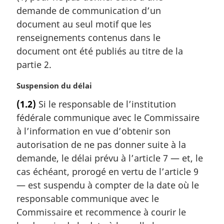
a
demande de communication d’un
r
document au seul motif que les
g
renseignements contenus dans le
i
document ont été publiés au titre de la
n
a
partie 2.
l
e
N
Suspension du délai
:
o
(1.2)
Si le responsable de l’institution
t
fédérale communique avec le Commissaire
e
m
à l’information en vue d’obtenir son
a
autorisation de ne pas donner suite à la
r
demande, le délai prévu à l’article 7 — et, le
g
cas échéant, prorogé en vertu de l’article 9
i
— est suspendu à compter de la date où le
n
a
responsable communique avec le
l
Commissaire et recommence à courir le
e