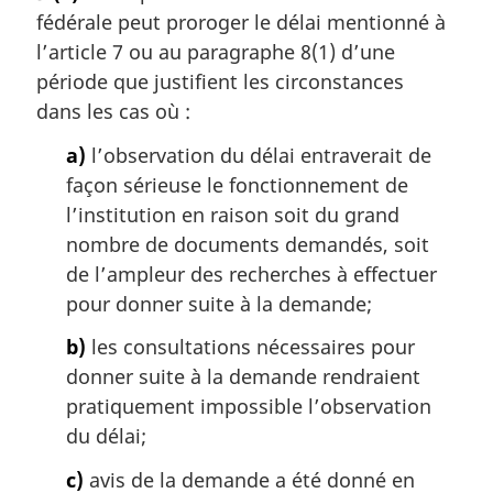
t
fédérale peut proroger le délai mentionné à
e
m
l’article 7 ou au paragraphe 8(1) d’une
a
période que justifient les circonstances
r
dans les cas où :
g
i
a)
l’observation du délai entraverait de
n
façon sérieuse le fonctionnement de
a
l’institution en raison soit du grand
l
nombre de documents demandés, soit
e
:
de l’ampleur des recherches à effectuer
pour donner suite à la demande;
b)
les consultations nécessaires pour
donner suite à la demande rendraient
pratiquement impossible l’observation
du délai;
c)
avis de la demande a été donné en