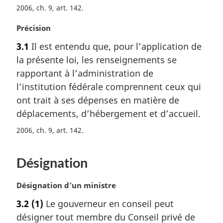
i
2006, ch. 9, art. 142
n
N
Précision
a
o
l
3.1
Il est entendu que, pour l’application de
t
e
la présente loi, les renseignements se
e
:
m
rapportant à l’administration de
a
l’institution fédérale comprennent ceux qui
r
ont trait à ses dépenses en matière de
g
déplacements, d’hébergement et d’accueil.
i
n
2006, ch. 9, art. 142
a
l
e
Désignation
:
N
Désignation d’un ministre
o
3.2
(1)
Le gouverneur en conseil peut
t
désigner tout membre du Conseil privé de
e