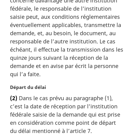
concerne davantage une autre institution
a
fédérale, le responsable de l’institution
r
saisie peut, aux conditions réglementaires
g
éventuellement applicables, transmettre la
i
demande, et, au besoin, le document, au
n
a
responsable de l’autre institution. Le cas
l
échéant, il effectue la transmission dans les
e
quinze jours suivant la réception de la
:
demande et en avise par écrit la personne
qui l’a faite.
N
Départ du délai
o
(2)
Dans le cas prévu au paragraphe (1),
t
c’est la date de réception par l’institution
e
m
fédérale saisie de la demande qui est prise
a
en considération comme point de départ
r
du délai mentionné à l’article 7.
g