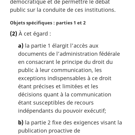
démocratique et de permettre le débat
g
public sur la conduite de ces institutions.
i
n
N
Objets spécifiques : parties 1 et 2
a
o
l
(2)
À cet égard :
t
e
e
:
a)
la partie 1 élargit l’accès aux
m
documents de l’administration fédérale
a
en consacrant le principe du droit du
r
g
public à leur communication, les
i
exceptions indispensables à ce droit
n
étant précises et limitées et les
a
décisions quant à la communication
l
étant susceptibles de recours
e
:
indépendants du pouvoir exécutif;
b)
la partie 2 fixe des exigences visant la
publication proactive de