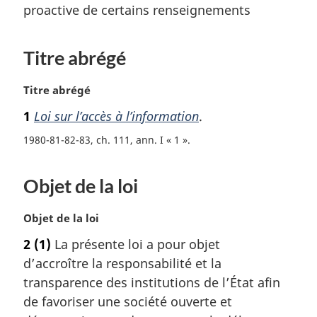
proactive de certains renseignements
Titre abrégé
N
Titre abrégé
o
1
Loi sur l’accès à l’information
.
t
e
1980-81-82-83, ch. 111, ann. I « 1 »
m
a
Objet de la loi
r
g
i
N
Objet de la loi
n
o
2
(1)
La présente loi a pour objet
a
t
l
d’accroître la responsabilité et la
e
e
m
transparence des institutions de l’État afin
:
a
de favoriser une société ouverte et
r