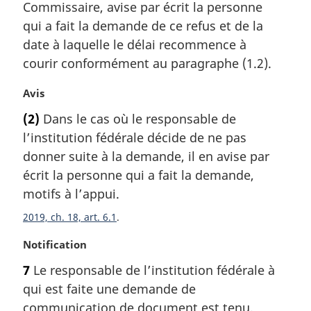
Commissaire, avise par écrit la personne
g
qui a fait la demande de ce refus et de la
i
date à laquelle le délai recommence à
n
a
courir conformément au paragraphe (1.2).
l
e
N
Avis
:
o
(2)
Dans le cas où le responsable de
t
l’institution fédérale décide de ne pas
e
m
donner suite à la demande, il en avise par
a
écrit la personne qui a fait la demande,
r
motifs à l’appui.
g
i
2019, ch. 18, art. 6.1
n
N
Notification
a
o
l
7
Le responsable de l’institution fédérale à
t
e
qui est faite une demande de
e
:
m
communication de document est tenu,