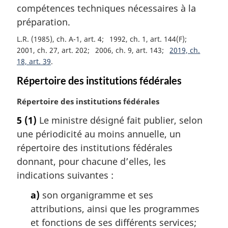
compétences techniques nécessaires à la
préparation.
L.R. (1985), ch. A-1, art. 4
1992, ch. 1, art. 144(F)
2001, ch. 27, art. 202
2006, ch. 9, art. 143
2019, ch.
18, art. 39
Répertoire des institutions fédérales
N
Répertoire des institutions fédérales
o
5
(1)
Le ministre désigné fait publier, selon
t
une périodicité au moins annuelle, un
e
m
répertoire des institutions fédérales
a
donnant, pour chacune d’elles, les
r
indications suivantes :
g
i
a)
son organigramme et ses
n
attributions, ainsi que les programmes
a
et fonctions de ses différents services;
l