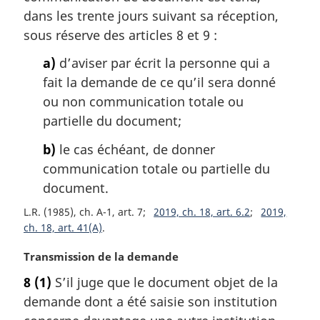
a
dans les trente jours suivant sa réception,
r
sous réserve des articles 8 et 9 :
g
i
a)
d’aviser par écrit la personne qui a
n
fait la demande de ce qu’il sera donné
a
ou non communication totale ou
l
partielle du document;
e
:
b)
le cas échéant, de donner
communication totale ou partielle du
document.
L.R. (1985), ch. A-1, art. 7
2019, ch. 18, art. 6.2
2019,
ch. 18, art. 41(A)
N
Transmission de la demande
o
8
(1)
S’il juge que le document objet de la
t
demande dont a été saisie son institution
e
m