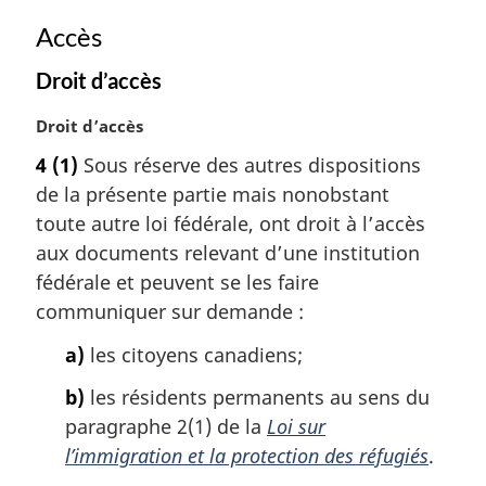
Accès
Droit d’accès
N
Droit d’accès
o
4
(1)
Sous réserve des autres dispositions
t
de la présente partie mais nonobstant
e
m
toute autre loi fédérale, ont droit à l’accès
a
aux documents relevant d’une institution
r
fédérale et peuvent se les faire
g
communiquer sur demande :
i
n
a)
les citoyens canadiens;
a
l
b)
les résidents permanents au sens du
e
paragraphe 2(1) de la
Loi sur
:
l’immigration et la protection des réfugiés
.