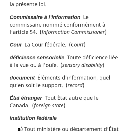
la présente loi.
e
m
Le
Commissaire à l’information
a
commissaire nommé conformément à
r
g
l’article 54. (
Information Commissioner
)
i
n
La Cour fédérale. (
Court
)
Cour
a
l
Toute déficience liée
déficience sensorielle
e
à la vue ou à l’ouïe. (
sensory disability
)
:
Éléments d’information, quel
document
qu’en soit le support. (
record
)
Tout État autre que le
État étranger
Canada. (
foreign state
)
institution fédérale
a)
Tout ministère ou département d’État