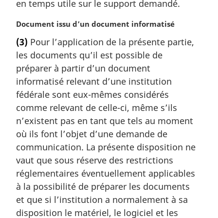
en temps utile sur le support demandé.
e
:
N
Document issu d’un document informatisé
o
(3)
Pour l’application de la présente partie,
t
les documents qu’il est possible de
e
m
préparer à partir d’un document
a
informatisé relevant d’une institution
r
fédérale sont eux-mêmes considérés
g
comme relevant de celle-ci, même s’ils
i
n’existent pas en tant que tels au moment
n
a
où ils font l’objet d’une demande de
l
communication. La présente disposition ne
e
vaut que sous réserve des restrictions
:
réglementaires éventuellement applicables
à la possibilité de préparer les documents
et que si l’institution a normalement à sa
disposition le matériel, le logiciel et les