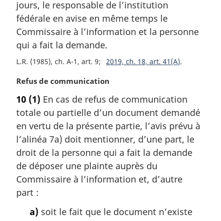
m
jours, le responsable de l’institution
a
fédérale en avise en même temps le
r
Commissaire à l’information et la personne
g
qui a fait la demande.
i
n
L.R. (1985), ch. A-1, art. 9
2019, ch. 18, art. 41(A)
a
l
N
Refus de communication
e
o
10
(1)
En cas de refus de communication
:
t
totale ou partielle d’un document demandé
e
m
en vertu de la présente partie, l’avis prévu à
a
l’alinéa 7a) doit mentionner, d’une part, le
r
droit de la personne qui a fait la demande
g
de déposer une plainte auprès du
i
Commissaire à l’information et, d’autre
n
a
part :
l
a)
soit le fait que le document n’existe
e