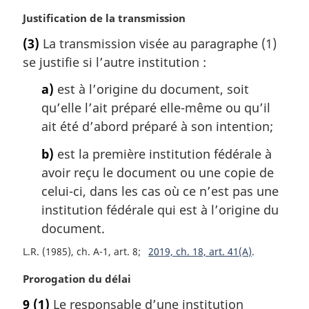
i
N
Justification de la transmission
n
o
a
(3)
La transmission visée au paragraphe (1)
t
l
se justifie si l’autre institution :
e
e
m
:
a)
est à l’origine du document, soit
a
qu’elle l’ait préparé elle-même ou qu’il
r
g
ait été d’abord préparé à son intention;
i
b)
est la première institution fédérale à
n
a
avoir reçu le document ou une copie de
l
celui-ci, dans les cas où ce n’est pas une
e
institution fédérale qui est à l’origine du
:
document.
L.R. (1985), ch. A-1, art. 8
2019, ch. 18, art. 41(A)
N
Prorogation du délai
o
9
(1)
Le responsable d’une institution