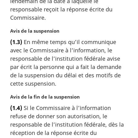
lendemain de la date à laquelle le
:
responsable reçoit la réponse écrite du
Commissaire.
N
Avis de la suspension
o
(1.3)
En même temps qu’il communique
t
avec le Commissaire à l’information, le
e
m
responsable de l’institution fédérale avise
a
par écrit la personne qui a fait la demande
r
de la suspension du délai et des motifs de
g
cette suspension.
i
n
N
Avis de la fin de la suspension
a
o
l
(1.4)
Si le Commissaire à l’information
t
e
refuse de donner son autorisation, le
e
:
m
responsable de l’institution fédérale, dès la
a
réception de la réponse écrite du
r