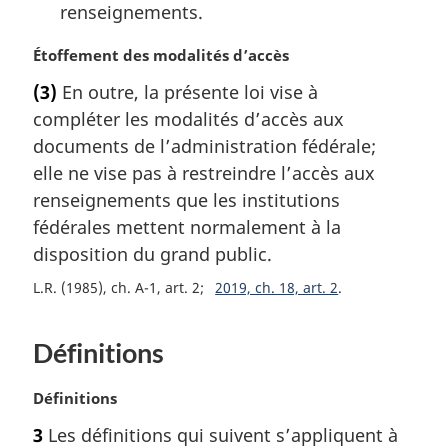
renseignements.
N
Étoffement des modalités d’accès
o
(3)
En outre, la présente loi vise à
t
compléter les modalités d’accès aux
e
m
documents de l’administration fédérale;
a
elle ne vise pas à restreindre l’accès aux
r
renseignements que les institutions
g
fédérales mettent normalement à la
i
disposition du grand public.
n
a
L.R. (1985), ch. A-1, art. 2
2019, ch. 18, art. 2
l
e
:
Définitions
N
Définitions
o
3
Les définitions qui suivent s’appliquent à
t