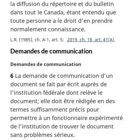
la diffusion du répertoire et du bulletin
e
m
dans tout le Canada, étant entendu que
a
toute personne a le droit d’en prendre
r
normalement connaissance.
g
i
L.R. (1985), ch. A-1, art. 5
2019, ch. 18, art. 41(A)
n
Demandes de communication
a
l
N
Demandes de communication
e
o
:
6
La demande de communication d’un
t
document se fait par écrit auprès de
e
m
l’institution fédérale dont relève le
a
document; elle doit être rédigée en des
r
termes suffisamment précis pour
g
permettre à un fonctionnaire expérimenté
i
de l’institution de trouver le document
n
a
sans problèmes sérieux.
l