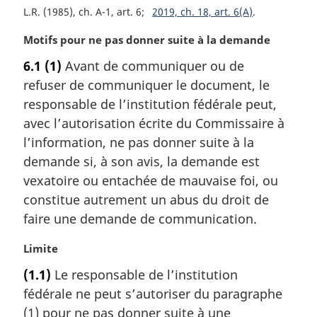
L.R. (1985), ch. A-1, art. 6
2019, ch. 18, art. 6(A)
e
:
N
Motifs pour ne pas donner suite à la demande
o
6.1
(1)
Avant de communiquer ou de
t
refuser de communiquer le document, le
e
m
responsable de l’institution fédérale peut,
a
avec l’autorisation écrite du Commissaire à
r
l’information, ne pas donner suite à la
g
demande si, à son avis, la demande est
i
vexatoire ou entachée de mauvaise foi, ou
n
a
constitue autrement un abus du droit de
l
faire une demande de communication.
e
:
N
Limite
o
(1.1)
Le responsable de l’institution
t
fédérale ne peut s’autoriser du paragraphe
e
m
(1) pour ne pas donner suite à une