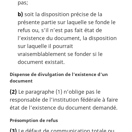
:
pas;
b)
soit la disposition précise de la
présente partie sur laquelle se fonde le
refus ou, s’il n’est pas fait état de
l’existence du document, la disposition
sur laquelle il pourrait
vraisemblablement se fonder si le
document existait.
N
Dispense de divulgation de l’existence d’un
o
document
t
(2)
Le paragraphe (1) n’oblige pas le
e
responsable de l’institution fédérale à faire
m
a
état de l’existence du document demandé.
r
g
N
Présomption de refus
i
o
(3)
Le défaut de communication totale ou