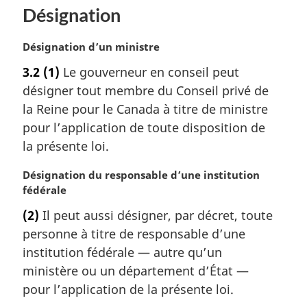
e
Désignation
:
N
Désignation d’un ministre
o
3.2
(1)
Le gouverneur en conseil peut
t
désigner tout membre du Conseil privé de
e
m
la Reine pour le Canada à titre de ministre
a
pour l’application de toute disposition de
r
la présente loi.
g
i
N
Désignation du responsable d’une institution
n
o
fédérale
a
t
l
(2)
Il peut aussi désigner, par décret, toute
e
e
personne à titre de responsable d’une
m
:
a
institution fédérale — autre qu’un
r
ministère ou un département d’État —
g
pour l’application de la présente loi.
i