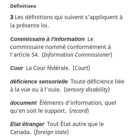
N
Définitions
o
3
Les définitions qui suivent s’appliquent à
t
la présente loi.
e
m
Le
Commissaire à l’information
a
commissaire nommé conformément à
r
g
l’article 54. (
Information Commissioner
)
i
n
La Cour fédérale. (
Court
)
Cour
a
l
Toute déficience liée
déficience sensorielle
e
à la vue ou à l’ouïe. (
sensory disability
)
:
Éléments d’information, quel
document
qu’en soit le support. (
record
)
Tout État autre que le
État étranger
Canada. (
foreign state
)