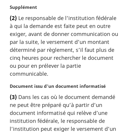
N
Supplément
o
(2)
Le responsable de l’institution fédérale
t
à qui la demande est faite peut en outre
e
m
exiger, avant de donner communication ou
a
par la suite, le versement d’un montant
r
déterminé par règlement, s’il faut plus de
g
cinq heures pour rechercher le document
i
ou pour en prélever la partie
n
a
communicable.
l
e
N
Document issu d’un document informatisé
:
o
(3)
Dans les cas où le document demandé
t
ne peut être préparé qu’à partir d’un
e
m
document informatisé qui relève d’une
a
institution fédérale, le responsable de
r
l’institution peut exiger le versement d’un
g