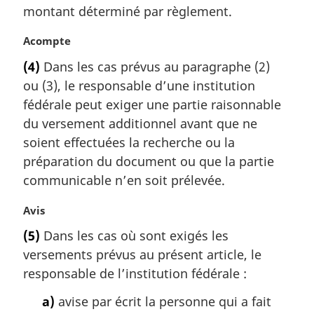
montant déterminé par règlement.
i
n
N
Acompte
a
o
l
(4)
Dans les cas prévus au paragraphe (2)
t
e
ou (3), le responsable d’une institution
e
:
m
fédérale peut exiger une partie raisonnable
a
du versement additionnel avant que ne
r
soient effectuées la recherche ou la
g
préparation du document ou que la partie
i
communicable n’en soit prélevée.
n
a
N
Avis
l
o
e
(5)
Dans les cas où sont exigés les
t
:
versements prévus au présent article, le
e
m
responsable de l’institution fédérale :
a
a)
avise par écrit la personne qui a fait
r