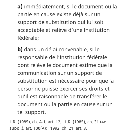
a
a)
immédiatement, si le document ou la
l
partie en cause existe déjà sur un
e
:
support de substitution qui lui soit
acceptable et relève d’une institution
fédérale;
b)
dans un délai convenable, si le
responsable de l’institution fédérale
dont relève le document estime que la
communication sur un support de
substitution est nécessaire pour que la
personne puisse exercer ses droits et
qu’il est raisonnable de transférer le
document ou la partie en cause sur un
tel support.
L.R. (1985), ch. A-1, art. 12
L.R. (1985), ch. 31 (4e
suppl.), art. 100(A)
1992, ch. 21, art. 3