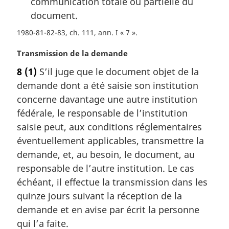
communication totale ou partielle du
document.
1980-81-82-83, ch. 111, ann. I « 7 »
N
Transmission de la demande
o
8
(1)
S’il juge que le document objet de la
t
demande dont a été saisie son institution
e
m
concerne davantage une autre institution
a
fédérale, le responsable de l’institution
r
saisie peut, aux conditions réglementaires
g
éventuellement applicables, transmettre la
i
demande, et, au besoin, le document, au
n
a
responsable de l’autre institution. Le cas
l
échéant, il effectue la transmission dans les
e
quinze jours suivant la réception de la
:
demande et en avise par écrit la personne
qui l’a faite.