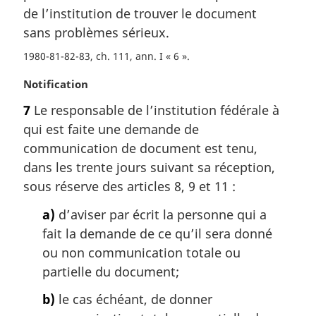
de l’institution de trouver le document
n
a
sans problèmes sérieux.
l
1980-81-82-83, ch. 111, ann. I « 6 »
e
:
N
Notification
o
7
Le responsable de l’institution fédérale à
t
qui est faite une demande de
e
m
communication de document est tenu,
a
dans les trente jours suivant sa réception,
r
sous réserve des articles 8, 9 et 11 :
g
i
a)
d’aviser par écrit la personne qui a
n
fait la demande de ce qu’il sera donné
a
ou non communication totale ou
l
partielle du document;
e
:
b)
le cas échéant, de donner