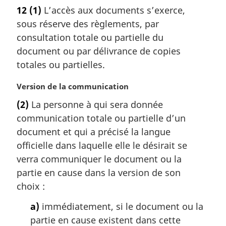
o
:
12
(1)
L’accès aux documents s’exerce,
t
sous réserve des règlements, par
e
m
consultation totale ou partielle du
a
document ou par délivrance de copies
r
totales ou partielles.
g
i
N
Version de la communication
n
o
a
(2)
La personne à qui sera donnée
t
l
communication totale ou partielle d’un
e
e
m
document et qui a précisé la langue
:
a
officielle dans laquelle elle le désirait se
r
verra communiquer le document ou la
g
partie en cause dans la version de son
i
choix :
n
a
a)
immédiatement, si le document ou la
l
partie en cause existent dans cette
e