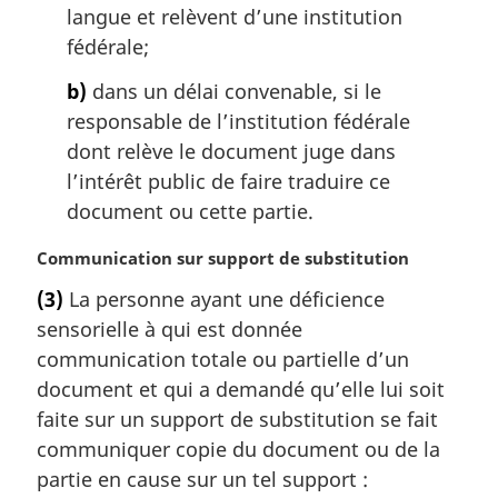
:
langue et relèvent d’une institution
fédérale;
b)
dans un délai convenable, si le
responsable de l’institution fédérale
dont relève le document juge dans
l’intérêt public de faire traduire ce
document ou cette partie.
N
Communication sur support de substitution
o
(3)
La personne ayant une déficience
t
sensorielle à qui est donnée
e
m
communication totale ou partielle d’un
a
document et qui a demandé qu’elle lui soit
r
faite sur un support de substitution se fait
g
communiquer copie du document ou de la
i
partie en cause sur un tel support :
n