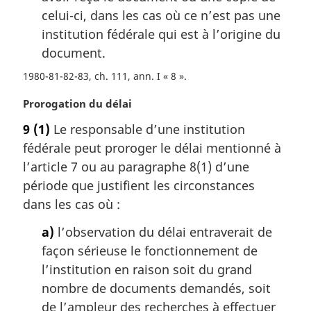
l
celui-ci, dans les cas où ce n’est pas une
e
institution fédérale qui est à l’origine du
:
document.
1980-81-82-83, ch. 111, ann. I « 8 »
N
Prorogation du délai
o
9
(1)
Le responsable d’une institution
t
fédérale peut proroger le délai mentionné à
e
m
l’article 7 ou au paragraphe 8(1) d’une
a
période que justifient les circonstances
r
dans les cas où :
g
i
a)
l’observation du délai entraverait de
n
façon sérieuse le fonctionnement de
a
l’institution en raison soit du grand
l
nombre de documents demandés, soit
e
:
de l’ampleur des recherches à effectuer