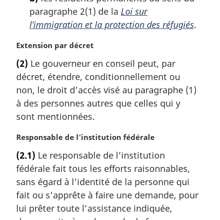
e
paragraphe 2(1) de la
Loi sur
:
l’immigration et la protection des réfugiés
.
N
Extension par décret
o
(2)
Le gouverneur en conseil peut, par
t
décret, étendre, conditionnellement ou
e
m
non, le droit d’accès visé au paragraphe (1)
a
à des personnes autres que celles qui y
r
sont mentionnées.
g
i
N
Responsable de l’institution fédérale
n
o
a
(2.1)
Le responsable de l’institution
t
l
fédérale fait tous les efforts raisonnables,
e
e
m
sans égard à l’identité de la personne qui
:
a
fait ou s’apprête à faire une demande, pour
r
lui prêter toute l’assistance indiquée,
g