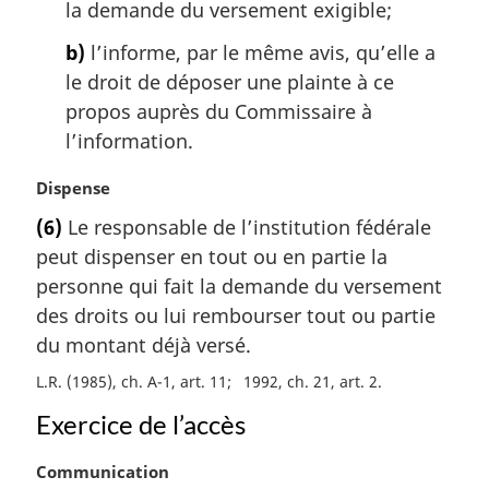
g
la demande du versement exigible;
i
b)
l’informe, par le même avis, qu’elle a
n
a
le droit de déposer une plainte à ce
l
propos auprès du Commissaire à
e
l’information.
:
N
Dispense
o
(6)
Le responsable de l’institution fédérale
t
peut dispenser en tout ou en partie la
e
m
personne qui fait la demande du versement
a
des droits ou lui rembourser tout ou partie
r
du montant déjà versé.
g
i
L.R. (1985), ch. A-1, art. 11
1992, ch. 21, art. 2
n
Exercice de l’accès
a
l
N
Communication
e