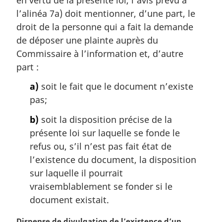
a
l’alinéa 7a) doit mentionner, d’une part, le
r
droit de la personne qui a fait la demande
g
de déposer une plainte auprès du
i
Commissaire à l’information et, d’autre
n
a
part :
l
a)
soit le fait que le document n’existe
e
:
pas;
b)
soit la disposition précise de la
présente loi sur laquelle se fonde le
refus ou, s’il n’est pas fait état de
l’existence du document, la disposition
sur laquelle il pourrait
vraisemblablement se fonder si le
document existait.
N
Dispense de divulgation de l’existence d’un