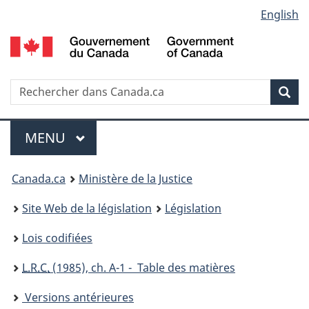
Language
English
Passer
Passer
Passer
au
à
à
selection
contenu
«
la
principal
À
version
propos
HTML
Recherche
R
Rec
de
simplifiée
d
ce
C
Menu
site
MENU
PRINCIPAL
You
Canada.ca
Ministère de la Justice
are
Site Web de la législation
Législation
here:
Lois codifiées
L.R.C.
(1985), ch. A-1 - Table des matières
Versions antérieures