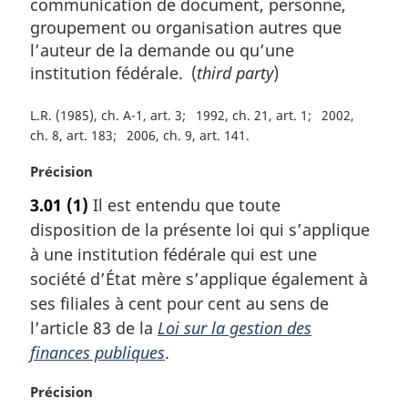
communication de document, personne,
groupement ou organisation autres que
l’auteur de la demande ou qu’une
institution fédérale. (
third party
)
L.R. (1985), ch. A-1, art. 3
1992, ch. 21, art. 1
2002,
ch. 8, art. 183
2006, ch. 9, art. 141
N
Précision
o
3.01
(1)
Il est entendu que toute
t
disposition de la présente loi qui s’applique
e
m
à une institution fédérale qui est une
a
société d’État mère s’applique également à
r
ses filiales à cent pour cent au sens de
g
l’article 83 de la
Loi sur la gestion des
i
finances publiques
.
n
a
N
Précision
l