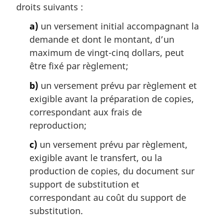
a
droits suivants :
r
g
a)
un versement initial accompagnant la
i
demande et dont le montant, d’un
n
maximum de vingt-cinq dollars, peut
a
être fixé par règlement;
l
e
b)
un versement prévu par règlement et
:
exigible avant la préparation de copies,
correspondant aux frais de
reproduction;
c)
un versement prévu par règlement,
exigible avant le transfert, ou la
production de copies, du document sur
support de substitution et
correspondant au coût du support de
substitution.