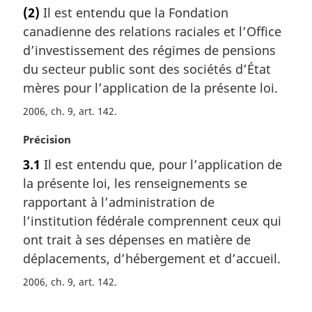
o
e
(2)
Il est entendu que la Fondation
t
:
canadienne des relations raciales et l’Office
e
m
d’investissement des régimes de pensions
a
du secteur public sont des sociétés d’État
r
mères pour l’application de la présente loi.
g
i
2006, ch. 9, art. 142
n
N
Précision
a
o
l
3.1
Il est entendu que, pour l’application de
t
e
la présente loi, les renseignements se
e
:
m
rapportant à l’administration de
a
l’institution fédérale comprennent ceux qui
r
ont trait à ses dépenses en matière de
g
déplacements, d’hébergement et d’accueil.
i
n
2006, ch. 9, art. 142
a
l