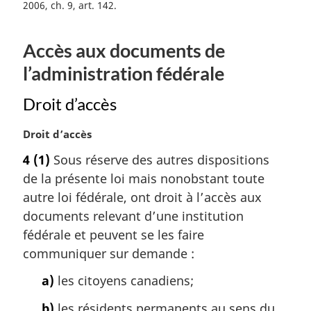
n
2006, ch. 9, art. 142
a
l
Accès aux documents de
e
:
l’administration fédérale
Droit d’accès
N
Droit d’accès
o
4
(1)
Sous réserve des autres dispositions
t
de la présente loi mais nonobstant toute
e
m
autre loi fédérale, ont droit à l’accès aux
a
documents relevant d’une institution
r
fédérale et peuvent se les faire
g
communiquer sur demande :
i
n
a)
les citoyens canadiens;
a
l
b)
les résidents permanents au sens du