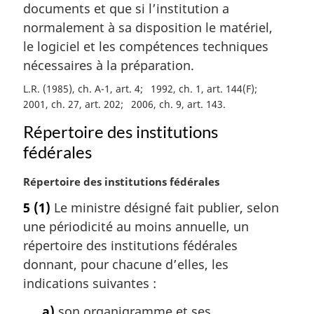
documents et que si l’institution a
normalement à sa disposition le matériel,
le logiciel et les compétences techniques
nécessaires à la préparation.
L.R. (1985), ch. A-1, art. 4
1992, ch. 1, art. 144(F)
2001, ch. 27, art. 202
2006, ch. 9, art. 143
Répertoire des institutions
fédérales
N
Répertoire des institutions fédérales
o
5
(1)
Le ministre désigné fait publier, selon
t
une périodicité au moins annuelle, un
e
m
répertoire des institutions fédérales
a
donnant, pour chacune d’elles, les
r
indications suivantes :
g
i
a)
son organigramme et ses