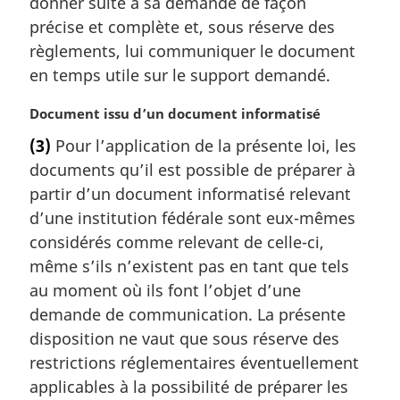
donner suite à sa demande de façon
i
précise et complète et, sous réserve des
n
a
règlements, lui communiquer le document
l
en temps utile sur le support demandé.
e
:
N
Document issu d’un document informatisé
o
(3)
Pour l’application de la présente loi, les
t
documents qu’il est possible de préparer à
e
m
partir d’un document informatisé relevant
a
d’une institution fédérale sont eux-mêmes
r
considérés comme relevant de celle-ci,
g
même s’ils n’existent pas en tant que tels
i
au moment où ils font l’objet d’une
n
a
demande de communication. La présente
l
disposition ne vaut que sous réserve des
e
restrictions réglementaires éventuellement
:
applicables à la possibilité de préparer les