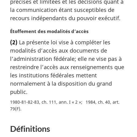
précises et limitées et les décisions quant à
i
la communication étant susceptibles de
n
a
recours indépendants du pouvoir exécutif.
l
e
N
Étoffement des modalités d’accès
:
o
(2)
La présente loi vise à compléter les
t
modalités d’accès aux documents de
e
m
l’administration fédérale; elle ne vise pas à
a
restreindre l’accès aux renseignements que
r
les institutions fédérales mettent
g
normalement à la disposition du grand
i
public.
n
a
1980-81-82-83, ch. 111, ann. I « 2 »
1984, ch. 40, art.
l
79(F)
e
:
Définitions