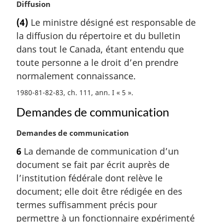
N
Diffusion
e
o
:
(4)
Le ministre désigné est responsable de
t
la diffusion du répertoire et du bulletin
e
m
dans tout le Canada, étant entendu que
a
toute personne a le droit d’en prendre
r
normalement connaissance.
g
i
1980-81-82-83, ch. 111, ann. I « 5 »
n
Demandes de communication
a
l
N
Demandes de communication
e
o
:
6
La demande de communication d’un
t
document se fait par écrit auprès de
e
m
l’institution fédérale dont relève le
a
document; elle doit être rédigée en des
r
termes suffisamment précis pour
g
permettre à un fonctionnaire expérimenté
i