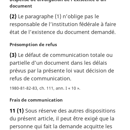
o
document
t
(2)
Le paragraphe (1) n’oblige pas le
e
responsable de l’institution fédérale à faire
m
a
état de l’existence du document demandé.
r
g
N
Présomption de refus
i
o
(3)
Le défaut de communication totale ou
n
t
partielle d’un document dans les délais
a
e
l
m
prévus par la présente loi vaut décision de
e
a
refus de communication.
:
r
1980-81-82-83, ch. 111, ann. I « 10 »
g
i
N
Frais de communication
n
o
a
11
(1)
Sous réserve des autres dispositions
t
l
du présent article, il peut être exigé que la
e
e
m
personne qui fait la demande acquitte les
: