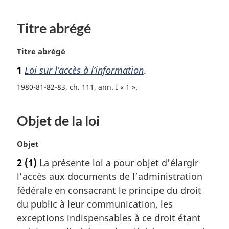
Titre abrégé
N
Titre abrégé
o
1
Loi sur l’accès à l’information
.
t
e
1980-81-82-83, ch. 111, ann. I « 1 »
m
a
Objet de la loi
r
g
i
N
Objet
n
o
2
(1)
La présente loi a pour objet d’élargir
a
t
l
l’accès aux documents de l’administration
e
e
m
fédérale en consacrant le principe du droit
:
a
du public à leur communication, les
r
exceptions indispensables à ce droit étant
g