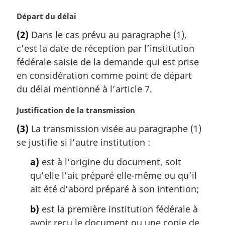
N
Départ du délai
o
(2)
Dans le cas prévu au paragraphe (1),
t
c’est la date de réception par l’institution
e
m
fédérale saisie de la demande qui est prise
a
en considération comme point de départ
r
du délai mentionné à l’article 7.
g
i
N
Justification de la transmission
n
o
a
(3)
La transmission visée au paragraphe (1)
t
l
se justifie si l’autre institution :
e
e
m
:
a)
est à l’origine du document, soit
a
qu’elle l’ait préparé elle-même ou qu’il
r
g
ait été d’abord préparé à son intention;
i
b)
est la première institution fédérale à
n
a
avoir reçu le document ou une copie de