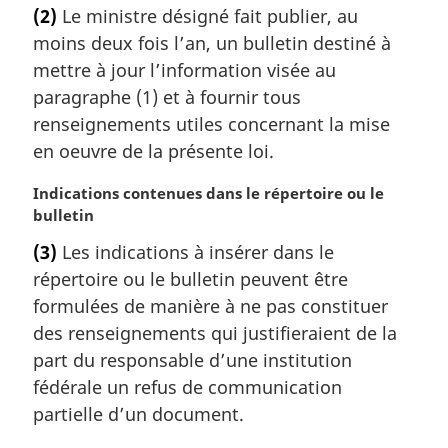
o
(2)
Le ministre désigné fait publier, au
t
moins deux fois l’an, un bulletin destiné à
e
m
mettre à jour l’information visée au
a
paragraphe (1) et à fournir tous
r
renseignements utiles concernant la mise
g
en oeuvre de la présente loi.
i
n
N
Indications contenues dans le répertoire ou le
a
o
bulletin
l
t
e
(3)
Les indications à insérer dans le
e
:
répertoire ou le bulletin peuvent être
m
a
formulées de manière à ne pas constituer
r
des renseignements qui justifieraient de la
g
part du responsable d’une institution
i
fédérale un refus de communication
n
partielle d’un document.
a
l