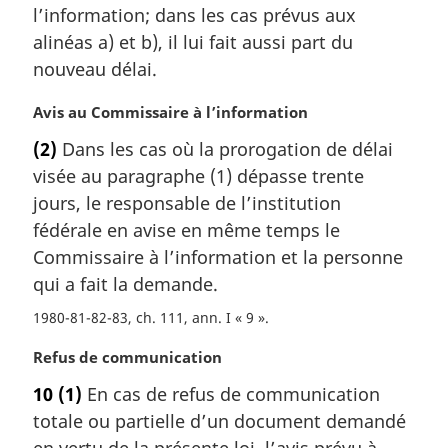
l’information; dans les cas prévus aux
alinéas a) et b), il lui fait aussi part du
nouveau délai.
N
Avis au Commissaire à l’information
o
(2)
Dans les cas où la prorogation de délai
t
visée au paragraphe (1) dépasse trente
e
m
jours, le responsable de l’institution
a
fédérale en avise en même temps le
r
Commissaire à l’information et la personne
g
qui a fait la demande.
i
n
1980-81-82-83, ch. 111, ann. I « 9 »
a
l
N
Refus de communication
e
o
10
(1)
En cas de refus de communication
:
t
totale ou partielle d’un document demandé
e
m
en vertu de la présente loi, l’avis prévu à