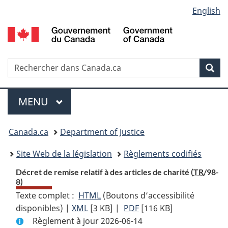
Language
English
Passer
Passer
Passer
au
à
à
selection
contenu
«
la
principal
À
version
propos
HTML
Recherche
R
Rec
de
simplifiée
d
ce
C
Menu
site
MENU
PRINCIPAL
You
Canada.ca
Department of Justice
are
Site Web de la législation
Règlements codifiés
here:
Décret de remise relatif à des articles de charité (
TR
/98-
8)
Texte complet :
HTML
Texte
(Boutons d’accessibilité
disponibles) |
XML
Texte
[3 KB]
complet
|
PDF
Texte
[116 KB]
Règlement à jour 2026-06-14
complet
:
complet