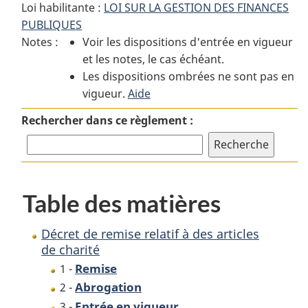
Loi habilitante :
LOI SUR LA GESTION DES FINANCES
:
Décret
:
PUBLIQUES
Décret
de
Décret
Notes :
Voir les dispositions d'entrée en vigueur
de
remise
de
et les notes, le cas échéant.
remise
relatif
remise
Les dispositions ombrées ne sont pas en
relatif
à
relatif
vigueur.
à
Aide
des
à
des
articles
des
Rechercher dans ce règlement :
articles
de
articles
de
charité
de
charité
charité
Table des matières
Décret de remise relatif à des articles
de charité
Remise
1 -
Abrogation
2 -
Entrée en vigueur
3 -