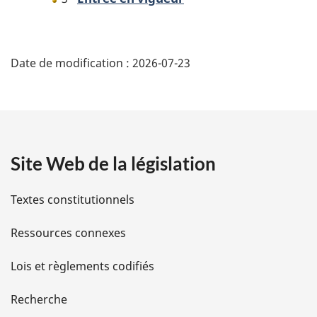
D
Date de modification :
2026-07-23
é
t
a
Site Web de la législation
i
l
Textes constitutionnels
s
Ressources connexes
d
Lois et règlements codifiés
e
Recherche