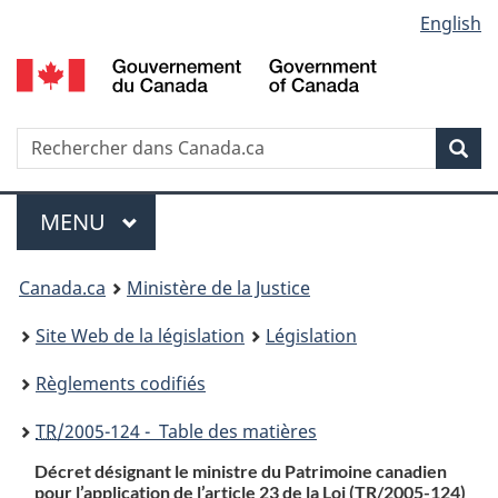
Language
English
Passer
Passer
Passer
au
à
à
selection
contenu
«
la
principal
À
version
propos
HTML
Recherche
R
Rec
de
simplifiée
d
ce
C
Menu
site
MENU
PRINCIPAL
You
Canada.ca
Ministère de la Justice
are
Site Web de la législation
Législation
here:
Règlements codifiés
TR
/2005-124 - Table des matières
Décret désignant le ministre du Patrimoine canadien
pour l’application de l’article 23 de la Loi (TR/2005-124)