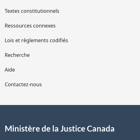
l
Textes constitutionnels
s
Ressources connexes
d
Lois et règlements codifiés
e
Recherche
l
Aide
a
Contactez-nous
p
a
g
Ministère de la Justice Canada
e