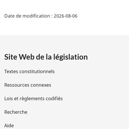
D
Date de modification :
2026-08-06
é
t
a
Site Web de la législation
i
l
Textes constitutionnels
s
Ressources connexes
d
Lois et règlements codifiés
e
Recherche
l
Aide