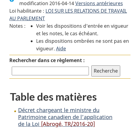
modification 2016-04-14
:
Décret
Versions antérieures
:
Loi habilitante :
LOI SUR LES RELATIONS DE TRAVAIL
Décret
chargeant
Décret
AU PARLEMENT
chargeant
le
chargeant
Notes :
Voir les dispositions d'entrée en vigueur
le
ministre
le
et les notes, le cas échéant.
ministre
du
ministre
Les dispositions ombrées ne sont pas en
du
Patrimoine
du
vigueur.
Patrimoine
Aide
canadien
Patrimoine
canadien
de
canadien
Rechercher dans ce règlement :
de
l’application
de
l’application
de
l’application
de
la
de
la
Loi
la
Table des matières
Loi
Loi
Décret chargeant le ministre du
Patrimoine canadien de l’application
de la Loi
[Abrogé, TR/2016-20]