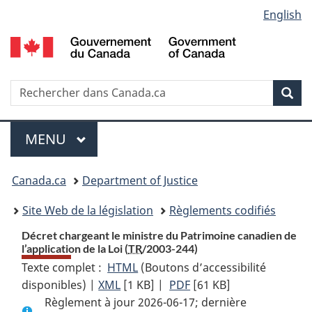
Language
English
Passer
Passer
Passer
au
à
à
selection
contenu
«
la
principal
À
version
propos
HTML
Recherche
R
Rec
de
simplifiée
d
ce
C
Menu
site
MENU
PRINCIPAL
You
Canada.ca
Department of Justice
are
Site Web de la législation
Règlements codifiés
here:
Décret chargeant le ministre du Patrimoine canadien de
l’application de la Loi (
TR
/2003-244)
Texte complet :
HTML
Texte
(Boutons d’accessibilité
disponibles) |
XML
Texte
[1 KB]
complet
|
PDF
Texte
[61 KB]
Règlement à jour 2026-06-17; dernière
complet
:
complet