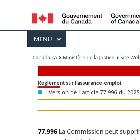
Language
selection
Menu
MENU
PRINCIPAL
You
Canada.ca
Ministère de la Justice
Site Web
are
here:
Règlement sur l’assurance-emploi
Version de l'article 77.996 du 202
77.996
La Commission peut supprime