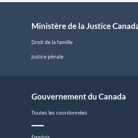
e
l
Ministère de la Justice Canad
a
Droit de la famille
p
Justice pénale
a
g
Gouvernement du Canada
e
Toutes les coordonnées
Thèmes
Emplois