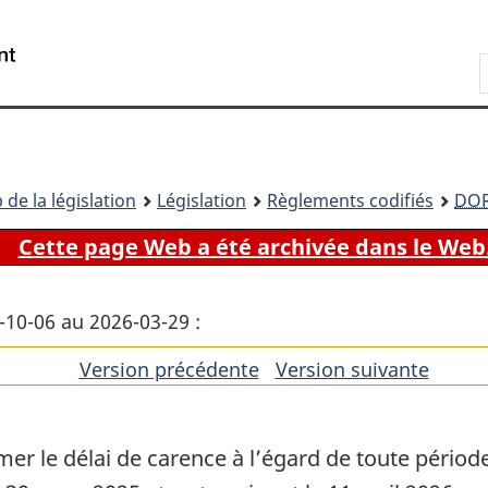
Passer
Passer
Passer
au
à
à
Recherche
contenu
«
la
principal
À
version
propos
HTML
de
simplifiée
ce
 de la législation
Législation
Règlements codifiés
DO
site
Cette page Web a été archivée dans le Web
5-10-06 au 2026-03-29 :
Version précédente
de
Version suivante
de
l'article
l'artic
r le délai de carence à l’égard de toute période