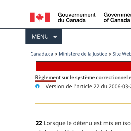
Language
selection
Menu
MENU
PRINCIPAL
You
Canada.ca
Ministère de la Justice
Site Web
are
here:
Règlement sur le système correctionnel et
Version de l'article 22 du 2006-03-
22
Lorsque le détenu est mis en isol