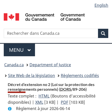
Language
English
Passer
Passer
Passer
au
à
à
selection
contenu
«
la
principal
À
version
propos
HTML
Recherche
R
Rec
de
simplifiée
d
ce
C
Menu
site
MENU
PRINCIPAL
You
Canada.ca
Department of Justice
are
Site Web de la législation
Règlements codifiés
here:
Décret d’extension no 2 (Loi sur la protection des
renseignements personnels) (
DORS
/89-206)
Texte complet :
HTML
Texte
(Boutons d’accessibilité
disponibles) |
XML
Texte
[3 KB]
complet
|
PDF
Texte
[103 KB]
Règlement à jour 2026-06-14
complet
:
complet