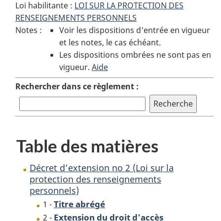
Loi habilitante :
LOI SUR LA PROTECTION DES
:
Décret
:
RENSEIGNEMENTS PERSONNELS
Décret
d’extension
Décret
Notes :
Voir les dispositions d'entrée en vigueur
d’extension
no 2
d’extension
et les notes, le cas échéant.
no 2
(Loi
no 2
Les dispositions ombrées ne sont pas en
(Loi
sur
(Loi
vigueur.
sur
Aide
la
sur
la
protection
la
Rechercher dans ce règlement :
protection
des
protection
des
renseignements
des
renseignements
personnels)
renseignements
personnels)
personnels)
Table des matières
Décret d’extension no 2 (Loi sur la
protection des renseignements
personnels)
Titre abrégé
1 -
Extension du droit d’accès
2 -