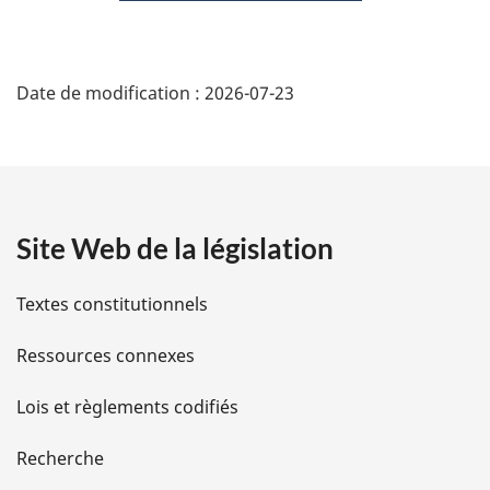
D
Date de modification :
2026-07-23
é
t
a
Site Web de la législation
i
l
Textes constitutionnels
s
Ressources connexes
d
Lois et règlements codifiés
e
Recherche