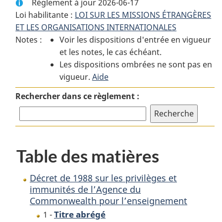
Règlement à jour 2026-06-17
complet
:
complet
Loi habilitante :
LOI SUR LES MISSIONS ÉTRANGÈRES
:
Décret
:
ET LES ORGANISATIONS INTERNATIONALES
Décret
de
Décret
Notes :
Voir les dispositions d'entrée en vigueur
de
1988
de
et les notes, le cas échéant.
1988
sur
1988
Les dispositions ombrées ne sont pas en
sur
les
sur
vigueur.
les
Aide
privilèges
les
privilèges
et
privilèges
Rechercher dans ce règlement :
et
immunités
et
immunités
de
immunités
de
l’Agence
de
l’Agence
du
l’Agence
Table des matières
du
Commonwealth
du
Commonwealth
pour
Commonwealth
pour
l’enseignement
pour
Décret de 1988 sur les privilèges et
l’enseignement
l’enseignement
immunités de l’Agence du
Commonwealth pour l’enseignement
Titre abrégé
1 -