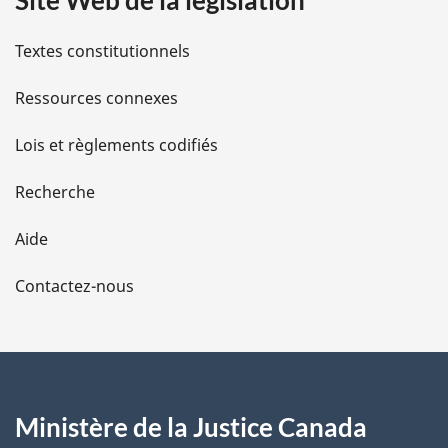
Site Web de la législation
i
l
Textes constitutionnels
s
Ressources connexes
d
Lois et règlements codifiés
e
Recherche
l
Aide
a
Contactez-nous
p
a
g
Ministère de la Justice Canada
e