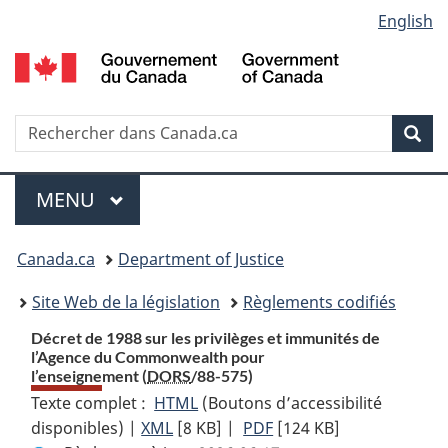
Language
English
Passer
Passer
Passer
au
à
à
selection
contenu
«
la
principal
À
version
propos
HTML
Recherche
R
Rec
de
simplifiée
d
ce
C
Menu
site
MENU
PRINCIPAL
You
Canada.ca
Department of Justice
are
Site Web de la législation
Règlements codifiés
here:
Décret de 1988 sur les privilèges et immunités de
l’Agence du Commonwealth pour
l’enseignement (
DORS
/88-575)
Texte complet :
HTML
Texte
(Boutons d’accessibilité
disponibles) |
XML
Texte
[8 KB]
complet
|
PDF
Texte
[124 KB]