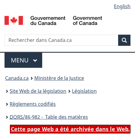
Language
English
Passer
Passer
Passer
au
à
à
selection
contenu
«
la
principal
À
version
propos
HTML
Recherche
R
Rec
de
simplifiée
d
ce
C
Menu
site
MENU
PRINCIPAL
You
Canada.ca
Ministère de la Justice
are
Site Web de la législation
Législation
here:
Règlements codifiés
DORS
/86-982 - Table des matières
Cette page Web a été archivée dans le Web.