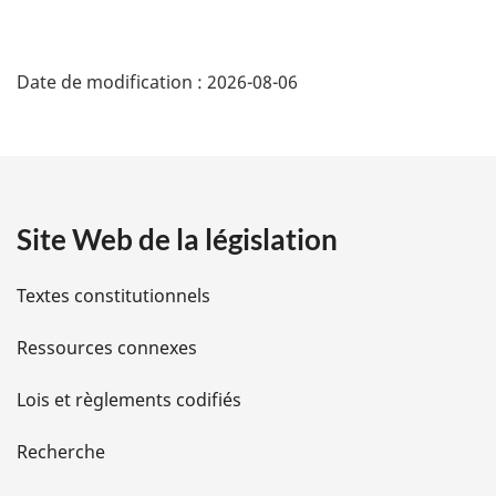
D
Date de modification :
2026-08-06
é
t
a
Site Web de la législation
i
l
Textes constitutionnels
s
Ressources connexes
d
Lois et règlements codifiés
e
Recherche
l