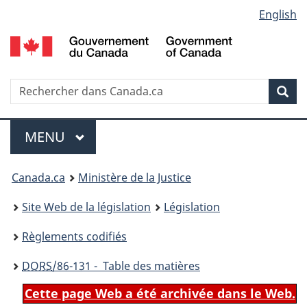
Language
English
Passer
Passer
Passer
au
à
à
selection
contenu
«
la
principal
À
version
propos
HTML
Recherche
R
Rec
de
simplifiée
d
ce
C
Menu
site
MENU
PRINCIPAL
You
Canada.ca
Ministère de la Justice
are
Site Web de la législation
Législation
here:
Règlements codifiés
DORS
/86-131 - Table des matières
Cette page Web a été archivée dans le Web.