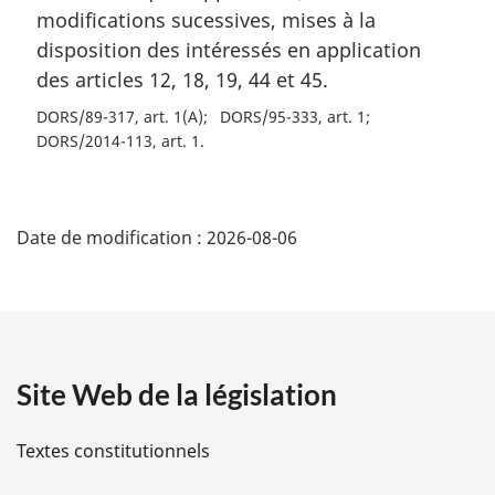
modifications sucessives, mises à la
disposition des intéressés en application
des articles 12, 18, 19, 44 et 45.
DORS/89-317, art. 1(A)
DORS/95-333, art. 1
DORS/2014-113, art. 1
D
Date de modification :
2026-08-06
é
t
a
Site Web de la législation
i
l
Textes constitutionnels