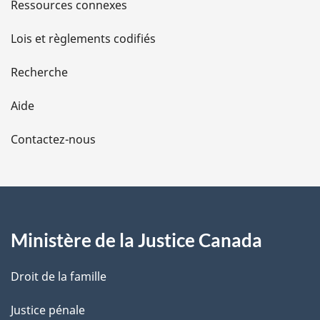
s
Ressources connexes
d
Lois et règlements codifiés
e
Recherche
l
Aide
a
Contactez-nous
p
a
g
Ministère de la Justice Canada
e
Droit de la famille
Justice pénale