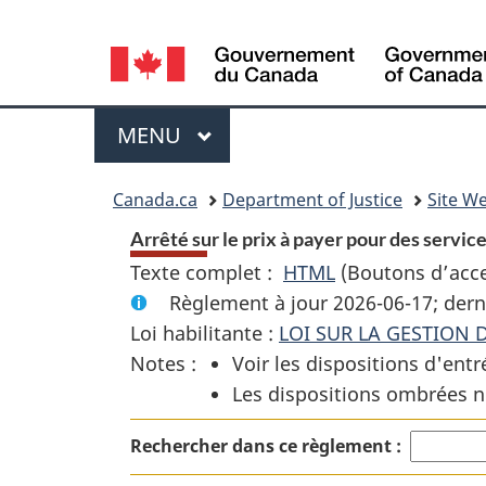
Language
selection
Menu
MENU
PRINCIPAL
You
Canada.ca
Department of Justice
Site We
are
Arrêté sur le prix à payer pour des service
Texte complet :
HTML
Texte
(Boutons d’acces
here:
Règlement à jour 2026-06-17; dern
complet
Loi habilitante :
LOI SUR LA GESTION 
:
Notes :
Voir les dispositions d'entr
Arrêté
Les dispositions ombrées n
sur
le
Rechercher dans ce règlement :
prix
à