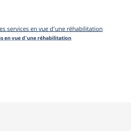
payer
payer
pour
pour
des
des
des services en vue d’une réhabilitation
services
services
es en vue d’une réhabilitation
en
en
vue
vue
d’une
d’une
réhabilitation
réhabilitati