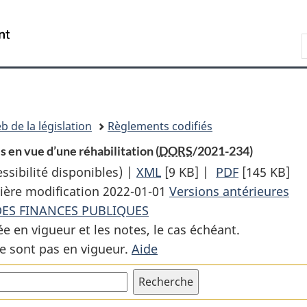
Passer
Passer
Passer
au
à
à
Recherche
contenu
«
la
principal
À
version
propos
HTML
de
simplifiée
ce
b de la législation
Règlements codifiés
site
s en vue d’une réhabilitation (
DORS
/2021-234)
sibilité disponibles) |
XML
Texte
[9 KB]
|
PDF
Texte
[145 KB]
ière modification 2022-01-01
complet
Versions antérieures
complet
DES FINANCES PUBLIQUES
:
:
ée en vigueur et les notes, le cas échéant.
Arrêté
Arrêté
e sont pas en vigueur.
Aide
sur
sur
le
le
prix
prix
à
à