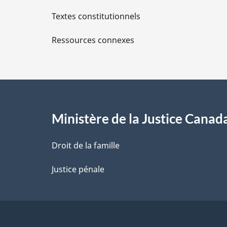
i
Textes constitutionnels
l
Ressources connexes
s
d
e
l
Ministère de la Justice Canad
a
Droit de la famille
p
Justice pénale
a
g