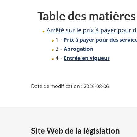
payer
Table des matières
pour
des
Arrêté sur le prix à payer pour 
services
1 -
Prix à payer pour des servic
en
3 -
Abrogation
vue
4 -
Entrée en vigueur
d’une
réhabilitation
D
Date de modification :
2026-08-06
é
t
a
Site Web de la législation