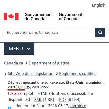
Language
English
Passer
Passer
Passer
au
à
à
selection
contenu
«
la
principal
À
version
propos
HTML
Recherche
R
Rec
de
simplifiée
d
ce
C
Menu
site
MENU
PRINCIPAL
You
Canada.ca
Department of Justice
are
Site Web de la législation
Règlements codifiés
here:
Décret imposant une surtaxe aux États-Unis (aluminium,
2020) (
DORS
/2020-199)
Texte complet :
HTML
Texte
(Boutons d’accessibilité
disponibles) |
XML
Texte
[1 KB]
complet
|
PDF
Texte
[61 KB]
Règlement à jour 2026-06-17;
complet
:
complet
dernière