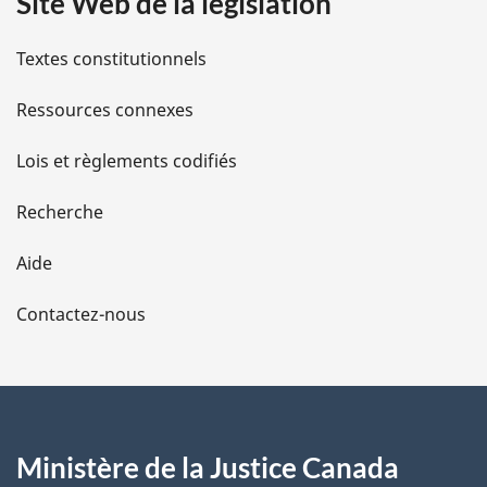
Site Web de la législation
i
l
Textes constitutionnels
s
Ressources connexes
d
Lois et règlements codifiés
e
Recherche
l
Aide
a
Contactez-nous
p
a
g
Ministère de la Justice Canada
e