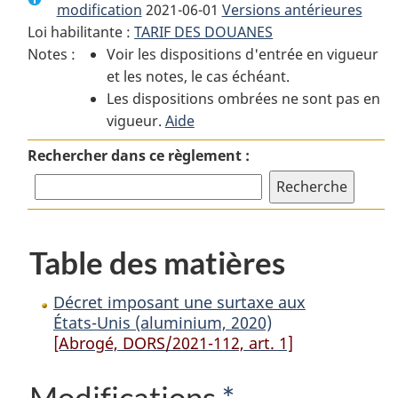
modification
2021-06-01
:
Décret
Versions antérieures
:
Loi habilitante :
TARIF DES DOUANES
Décret
imposant
Décret
Notes :
Voir les dispositions d'entrée en vigueur
imposant
une
imposant
et les notes, le cas échéant.
une
surtaxe
une
Les dispositions ombrées ne sont pas en
surtaxe
aux
surtaxe
vigueur.
aux
Aide
États-
aux
États-
Unis
États-
Rechercher dans ce règlement :
Unis
(aluminium,
Unis
(aluminium,
2020)
(aluminium,
2020)
2020)
Table des matières
Décret imposant une surtaxe aux
États-Unis (aluminium, 2020)
[Abrogé, DORS/2021-112, art. 1]
Modifications
*