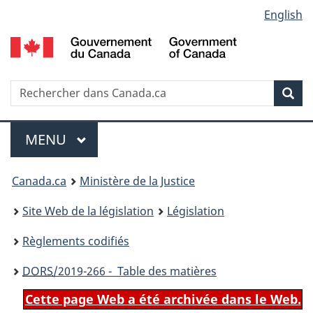
Language
English
Passer
Passer
Passer
au
à
à
selection
contenu
«
la
principal
À
version
propos
HTML
Recherche
R
Rec
de
simplifiée
d
ce
C
Menu
site
MENU
PRINCIPAL
You
Canada.ca
Ministère de la Justice
are
Site Web de la législation
Législation
here:
Règlements codifiés
DORS
/2019-266 - Table des matières
Cette page Web a été archivée dans le Web.