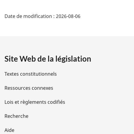
D
Date de modification :
2026-08-06
é
t
a
Site Web de la législation
i
l
Textes constitutionnels
s
Ressources connexes
d
Lois et règlements codifiés
e
Recherche
l
Aide