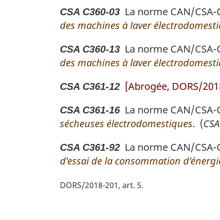
La norme CAN/CSA-C36
CSA C360-03
des machines à laver électrodomest
La norme CAN/CSA-C36
CSA C360-13
des machines à laver électrodomest
[Abrogée, DORS/2018-
CSA C361-12
La norme CAN/CSA-C36
CSA C361-16
sécheuses électrodomestiques
. (
CSA
La norme CAN/CSA-C36
CSA C361-92
d’essai de la consommation d’énerg
DORS/2018-201, art. 5
D