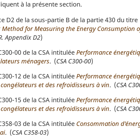
liquent à la présente section.
 D2 de la sous-partie B de la partie 430 du titre
 Method for Measuring the Energy Consumption of
.R. Appendix D2
)
0-00 de la CSA intitulée
Performance énergétiqu
élateurs ménagers
. (
CSA C300-00
)
0-12 de la CSA intitulée
Performance énergétiqu
congélateurs et des refroidisseurs à vin
. (
CSA C30
0-15 de la CSA intitulée
Performance énergétiqu
congélateurs et des refroidisseurs à vin
. (
CSA C30
8-03 de la CSA intitulée
Consommation d’énergi
ai
. (
CSA C358-03
)