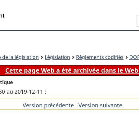
Passer
Passer
Passer
au
à
à
Recherche
contenu
«
la
principal
À
version
propos
HTML
de
simplifiée
ce
 de la législation
Législation
Règlements codifiés
DO
site
Cette page Web a été archivée dans le Web
étique
30 au 2019-12-11 :
Version précédente
de
Version suivante
de
l'article
l'artic