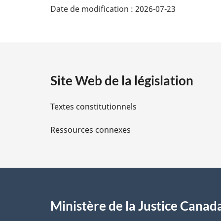
Date de modification :
2026-07-23
é
t
a
Site Web de la législation
i
Textes constitutionnels
l
Ressources connexes
s
d
e
l
Ministère de la Justice Canad