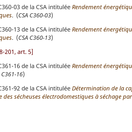
0-03 de la CSA intitulée
Rendement énergétique
iques
. (
CSA C360-03
)
0-13 de la CSA intitulée
Rendement énergétique
iques
. (
CSA C360-13
)
201, art. 5]
1-16 de la CSA intitulée
Rendement énergétique
 C361-16
)
1-92 de la CSA intitulée
Détermination de la c
ie des sécheuses électrodomestiques à séchage pa