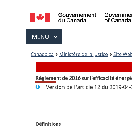
Language
selection
Menu
MENU
PRINCIPAL
You
Canada.ca
Ministère de la Justice
Site Web
are
here:
Règlement de 2016 sur l’efficacité énerg
Version de l'article 12 du 2019-04-
N
Définitions
o