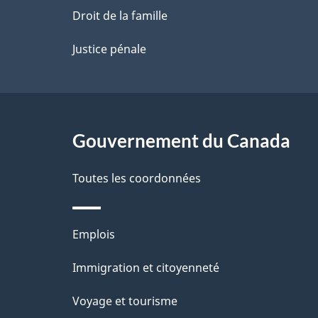
a
Droit de la famille
p
Justice pénale
a
g
Gouvernement du Canada
e
Toutes les coordonnées
Thèmes
Emplois
et
Immigration et citoyenneté
sujets
Voyage et tourisme