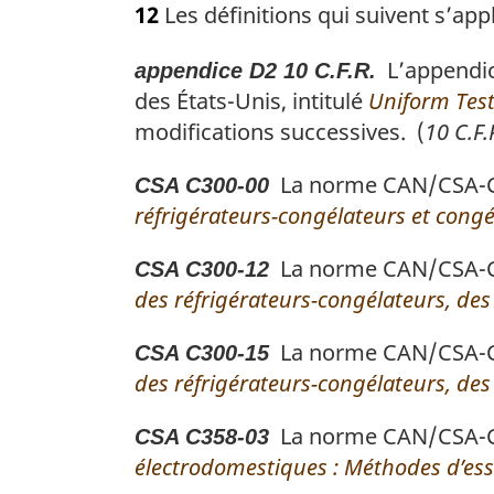
12
Les définitions qui suivent s’app
t
e
L’appendice
appendice D2 10 C.F.R.
m
a
des États-Unis, intitulé
Uniform Test
r
modifications successives. (
10 C.F
g
i
La norme CAN/CSA-C30
CSA C300-00
n
réfrigérateurs-congélateurs et cong
a
l
La norme CAN/CSA-C30
CSA C300-12
e
des réfrigérateurs-congélateurs, des 
:
La norme CAN/CSA-C30
CSA C300-15
des réfrigérateurs-congélateurs, des 
La norme CAN/CSA-C35
CSA C358-03
électrodomestiques : Méthodes d’ess