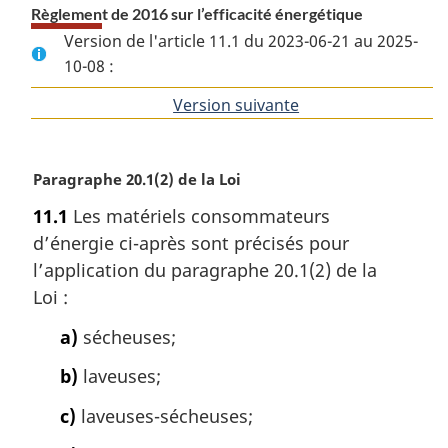
Règlement de 2016 sur l’efficacité énergétique
Version de l'article 11.1 du 2023-06-21 au 2025-
10-08 :
Version suivante
de
l'article
N
Paragraphe 20.1(2) de la Loi
o
11.1
Les matériels consommateurs
t
d’énergie ci-après sont précisés pour
e
m
l’application du paragraphe 20.1(2) de la
a
Loi :
r
g
a)
sécheuses;
i
b)
laveuses;
n
a
c)
laveuses-sécheuses;
l
e