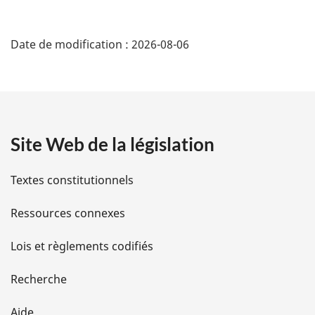
D
Date de modification :
2026-08-06
é
t
a
Site Web de la législation
i
l
Textes constitutionnels
s
Ressources connexes
d
Lois et règlements codifiés
e
Recherche
l
Aide