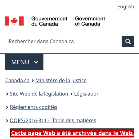
Language
English
Passer
Passer
Passer
au
à
à
selection
contenu
«
la
principal
À
version
propos
HTML
Recherche
R
Rec
de
simplifiée
d
ce
C
Menu
site
MENU
PRINCIPAL
You
Canada.ca
Ministère de la Justice
are
Site Web de la législation
Législation
here:
Règlements codifiés
DORS
/2016-311 - Table des matières
Cette page Web a été archivée dans le Web.