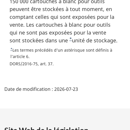
a
150 000 cartouches à blanc pour outils
:
r
peuvent être stockées à tout moment, en
g
comptant celles qui sont exposées pour la
i
vente. Les cartouches à blanc pour outils
n
qui ne sont pas exposées pour la vente
a
l
*
sont stockées dans une
N
unité de stockage.
e
o
*
R
Les termes précédés d’un astérisque sont définis à
:
t
e
l’article 6.
t
e
DORS/2016-75, art. 37
o
d
u
e
D
r
b
à
Date de modification :
2026-07-23
é
a
l
a
s
t
r
d
é
a
e
f
p
é