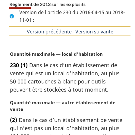
Règlement de 2013 sur les explosifs
Version de l'article 230 du 2016-04-15 au 2018-
11-01 :
Version précédente
de
Version suivante
de
l'article
l'article
N
Quantité maximale — local d’habitation
o
230
(1)
Dans le cas d’un établissement de
t
vente qui est un local d’habitation, au plus
e
m
50 000 cartouches à blanc pour outils
a
peuvent être stockées à tout moment.
r
g
N
Quantité maximale — autre établissement de
i
o
vente
n
t
(2)
Dans le cas d’un établissement de vente
a
e
l
qui n’est pas un local d’habitation, au plus
m
e