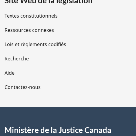
Site Web de la législation
i
r
a
e
l
g
Textes constitutionnels
n
e
c
s
Ressources connexes
e
d
d
e
Lois et règlements codifiés
l
e
a
Recherche
n
l
o
Aide
t
a
e
Contactez-nous
d
p
e
a
b
a
g
s
d
Ministère de la Justice Canada
e
e