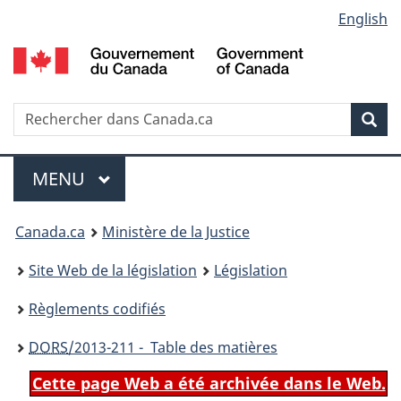
Language
English
Passer
Passer
Passer
au
à
à
selection
contenu
«
la
principal
À
version
propos
HTML
Recherche
R
Rec
de
simplifiée
d
ce
C
Menu
site
MENU
PRINCIPAL
You
Canada.ca
Ministère de la Justice
are
Site Web de la législation
Législation
here:
Règlements codifiés
DORS
/2013-211 - Table des matières
Cette page Web a été archivée dans le Web.