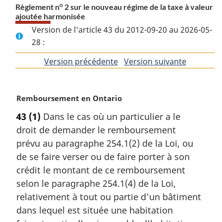
o
Règlement n
2 sur le nouveau régime de la taxe à valeur
ajoutée harmonisée
Version de l'article 43 du 2012-09-20 au 2026-05-
28 :
Version précédente
de
Version suivante
de
l'article
l'article
N
Remboursement en Ontario
o
43
(1)
Dans le cas où un particulier a le
t
droit de demander le remboursement
e
m
prévu au paragraphe 254.1(2) de la Loi, ou
a
de se faire verser ou de faire porter à son
r
crédit le montant de ce remboursement
g
selon le paragraphe 254.1(4) de la Loi,
i
relativement à tout ou partie d’un bâtiment
n
a
dans lequel est située une habitation
l