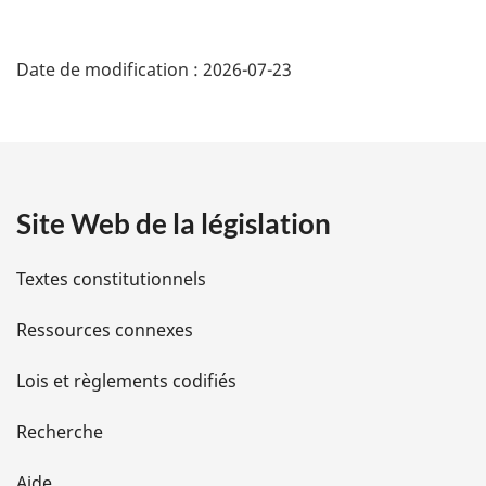
D
Date de modification :
2026-07-23
é
t
a
Site Web de la législation
i
l
Textes constitutionnels
s
Ressources connexes
d
Lois et règlements codifiés
e
Recherche
l
Aide