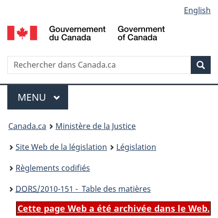
Language
English
Passer
Passer
Passer
au
à
à
selection
contenu
«
la
principal
À
version
propos
HTML
Recherche
R
Rec
de
simplifiée
d
ce
C
Menu
site
MENU
PRINCIPAL
You
Canada.ca
Ministère de la Justice
are
Site Web de la législation
Législation
here:
Règlements codifiés
DORS
/2010-151 - Table des matières
Cette page Web a été archivée dans le Web.