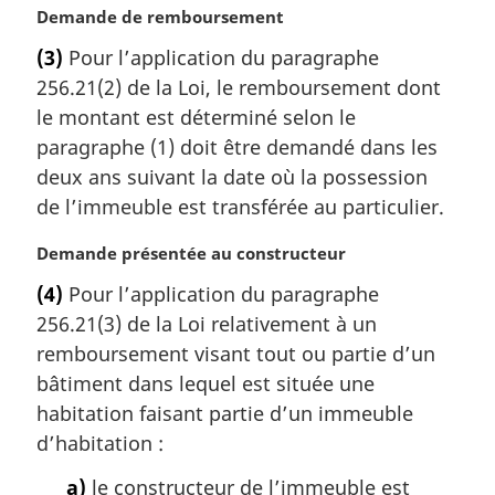
N
Demande de remboursement
o
(3)
Pour l’application du paragraphe
t
256.21(2) de la Loi, le remboursement dont
e
m
le montant est déterminé selon le
a
paragraphe (1) doit être demandé dans les
r
deux ans suivant la date où la possession
g
de l’immeuble est transférée au particulier.
i
n
N
Demande présentée au constructeur
a
o
l
(4)
Pour l’application du paragraphe
t
e
256.21(3) de la Loi relativement à un
e
:
m
remboursement visant tout ou partie d’un
a
bâtiment dans lequel est située une
r
habitation faisant partie d’un immeuble
g
d’habitation :
i
n
a)
le constructeur de l’immeuble est