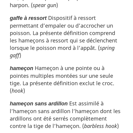
harpon. (
spear gun
)
s
d
Dispositif à ressort
gaffe à ressort
e
permettant d’empaler ou d’accrocher un
p
poisson. La présente définition comprend
a
g
les hameçons à ressort qui se déclenchent
e
lorsque le poisson mord à l’appât. (
spring
gaff
)
Hameçon à une pointe ou à
hameçon
pointes multiples montées sur une seule
tige. La présente définition exclut le croc.
(
hook
)
Est assimilé à
hameçon sans ardillon
l’hameçon sans ardillon l’hameçon dont les
ardillons ont été serrés complètement
contre la tige de l’hameçon. (
barbless hook
)