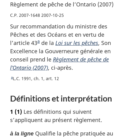
Règlement de pêche de l’Ontario (2007)
C.P. 2007-1648 2007-10-25
Sur recommandation du ministre des
Pêches et des Océans et en vertu de
a
l’article 43
N
de la
Loi sur les pêches
, Son
Excellence la Gouverneure générale en
o
conseil prend le
t
Règlement de pêche de
l’Ontario (2007)
e
, ci-après.
d
a
R
L.C. 1991, ch. 1, art. 12
e
e
b
t
Définitions et interprétation
o
a
u
s
1
(1)
Les définitions qui suivent
r
d
à
s’appliquent au présent règlement.
e
l
a
Qualifie la pêche pratiquée au
p
à la ligne