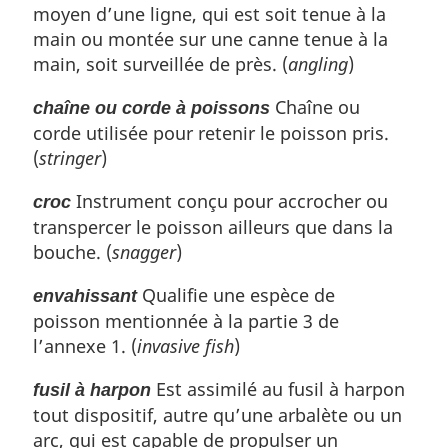
r
moyen d’une ligne, qui est soit tenue à la
a
é
main ou montée sur une canne tenue à la
g
f
main, soit surveillée de près. (
angling
)
e
é
r
Chaîne ou
chaîne ou corde à poissons
e
corde utilisée pour retenir le poisson pris.
n
(
stringer
)
c
e
Instrument conçu pour accrocher ou
croc
d
transpercer le poisson ailleurs que dans la
e
l
bouche. (
snagger
)
a
Qualifie une espèce de
n
envahissant
o
poisson mentionnée à la partie 3 de
t
l’annexe 1. (
invasive fish
)
e
d
Est assimilé au fusil à harpon
fusil à harpon
e
tout dispositif, autre qu’une arbalète ou un
b
arc, qui est capable de propulser un
a