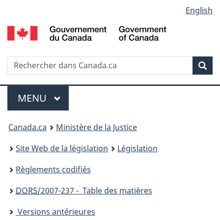
Language
English
Passer
Passer
Passer
au
à
à
selection
contenu
«
la
principal
À
version
propos
HTML
Recherche
R
Rec
de
simplifiée
d
ce
C
Menu
site
MENU
PRINCIPAL
You
Canada.ca
Ministère de la Justice
are
Site Web de la législation
Législation
here:
Règlements codifiés
DORS
/2007-237 - Table des matières
Versions antérieures