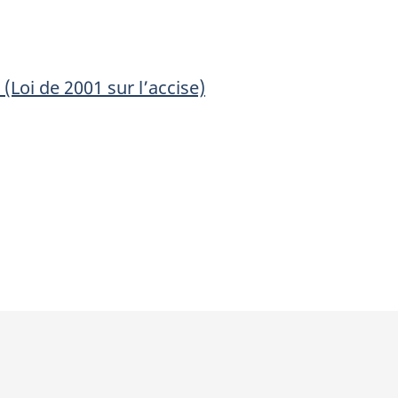
(Loi
(Loi
de
de
2001
2001
(Loi de 2001 sur l’accise)
sur
sur
l’accise)
l’accise)