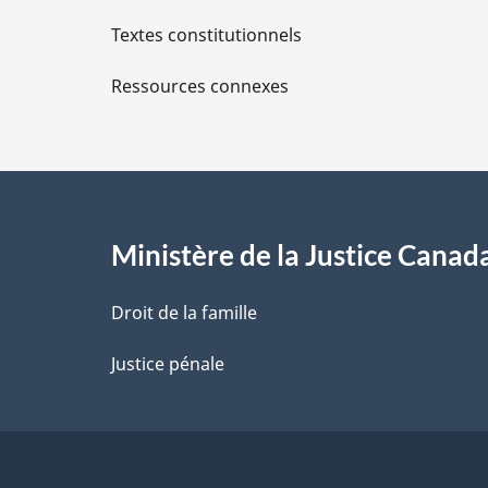
i
Textes constitutionnels
l
Ressources connexes
s
d
e
l
Ministère de la Justice Canad
a
Droit de la famille
p
Justice pénale
a
g