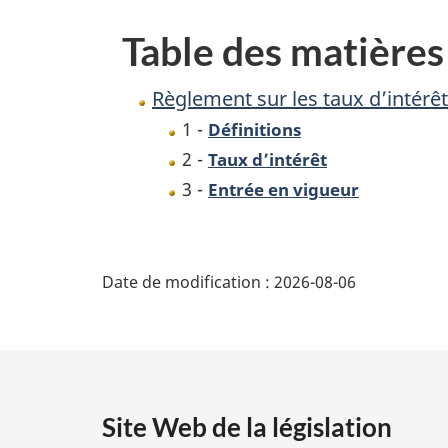
(Loi
Table des matières
de
2001
Règlement sur les taux d’intérêt 
sur
1 -
Définitions
l’accise)
2 -
Taux d’intérêt
3 -
Entrée en vigueur
D
Date de modification :
2026-08-06
é
t
a
Site Web de la législation