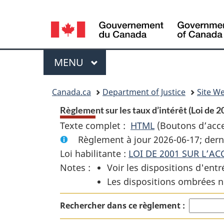
Language
selection
Menu
MENU
PRINCIPAL
You
Canada.ca
Department of Justice
Site We
are
Règlement sur les taux d’intérêt (Loi de 200
Texte complet :
HTML
Texte
(Boutons d’acces
here:
Règlement à jour 2026-06-17; dern
complet
Loi habilitante :
LOI DE 2001 SUR L’AC
:
Notes :
Voir les dispositions d'entr
Règlement
Les dispositions ombrées n
sur
les
Rechercher dans ce règlement :
taux
d’intérêt