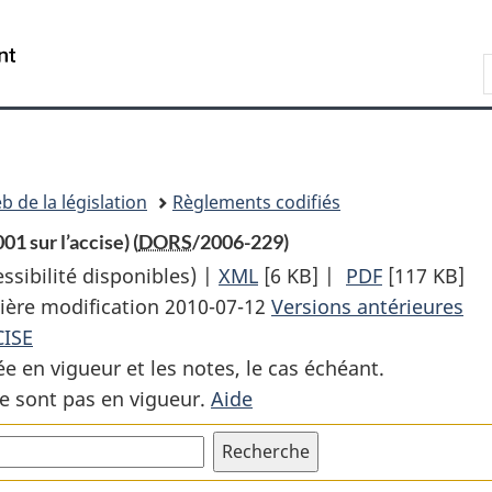
Passer
Passer
Passer
au
à
à
Recherche
contenu
«
la
principal
À
version
propos
HTML
de
simplifiée
ce
b de la législation
Règlements codifiés
site
1 sur l’accise) (
DORS
/2006-229)
sibilité disponibles) |
XML
Texte
[6 KB]
|
PDF
Texte
[117 KB]
ière modification 2010-07-12
complet
Versions antérieures
complet
CISE
:
:
ée en vigueur et les notes, le cas échéant.
Règlement
Règlement
e sont pas en vigueur.
Aide
sur
sur
les
les
taux
taux
d’intérêt
d’intérêt